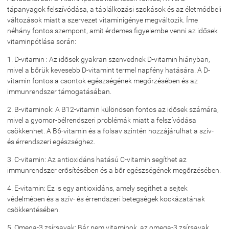
tápanyagok felszívódása, a táplálkozási szokások és az életmódbeli
változások miatt a szervezet vitaminigénye megváltozik. Íme
néhány fontos szempont, amit érdemes figyelembe venni az idősek
vitaminpótlása során:
1. D-vitamin : Az idősek gyakran szenvednek D-vitamin hiányban,
mivel a bőrük kevesebb D-vitamint termel napfény hatására. A D-
vitamin fontos a csontok egészségének megőrzésében és az
immunrendszer támogatásában.
2. B-vitaminok: A B12-vitamin különösen fontos az idősek számára,
mivel a gyomor-bélrendszeri problémák miatt a felszívódása
csökkenhet. A B6-vitamin és a folsav szintén hozzájárulhat a szív-
és érrendszeri egészséghez.
3. C-vitamin: Az antioxidáns hatású C-vitamin segíthet az
immunrendszer erősítésében és a bőr egészségének megőrzésében.
4. E-vitamin: Ez is egy antioxidáns, amely segíthet a sejtek
védelmében és a szív- és érrendszeri betegségek kockázatának
csökkentésében.
5. Omega-3 zsírsavak: Bár nem vitaminok, az omega-3 zsírsavak