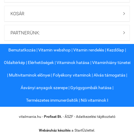
KOSÁR

PARTNERÜNK:

Bemutatkozás
|
Vitamin webshop
|
Vitamin rendelés
|
Kezdőlap
|
Oldaltérkép
|
Elérhetőségek
|
Vitaminok hatása
|
Vitaminhiány tünetei
|
Multivitaminok előnyei
|
Folyékony vitaminok
|
Alvás támogatás
|
Ásványi anyagok szerepe
|
Gyógygombák hatása
|
Természetes immunerősítők
|
Női vitaminok I
vitalmania.hu -
Profisat Bt.
-
ÁSZF
-
Adatkezelési tájékoztató
Webáruház készítés
a StartÜzlettel.