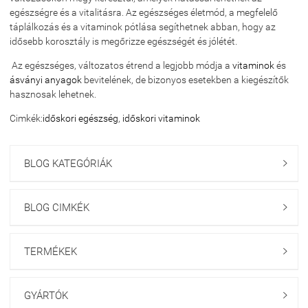
egészségre és a vitalitásra. Az egészséges életmód, a megfelelő
táplálkozás és a vitaminok pótlása segíthetnek abban, hogy az
idősebb korosztály is megőrizze egészségét és jólétét.
Az egészséges, változatos étrend a legjobb módja a
vitaminok
és
ásványi anyagok
bevitelének, de bizonyos esetekben a kiegészítők
hasznosak lehetnek.
Cimkék:
időskori egészség
,
időskori vitaminok
BLOG KATEGÓRIÁK

BLOG CIMKÉK

TERMÉKEK

GYÁRTÓK
