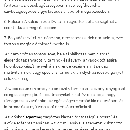
fontosak az idősek egészségében, mivel segíthetnek a
szívbetegségek és a gyulladásos állapotok megelőzésében.
6. Kálcium: A kálcium és a D-vitamin együttes pótlása segíthet a
csontritkulás megelőzésében.
7. Folyadékbevitel: Az idősek hajlamosabbak a dehidratációra, ezért
fontos a megfelelő folyadékbevitel is.
A vitaminpótlás fontos lehet, ha a táplálkozás nem biztosít
elegendő tápanyagot. Vitaminok és ásványi anyagok pótlására
különböző készítmények állnak rendelkezésre, mint például
multivitaminok, vagy speciális formulák, amelyek az idősek igényeit
célozzák meg.
A weboldalunkon amely különböző vitaminokat, ásványi anyagokat
és egészségmegőrző készítményeket kínál. Az oldal célja, hogy
támogassa a vásárlókat az egészséges életmód kialakításában, és
információkat nyújtson a különböző termékekről.
Az
időskori egészség
megőrzés kiemelt fontosságú a hosszú és
aktív élet fenntartásában. Az idő múlásával a szervezet különböző
változásokon megy keresztül, amelyek hatással lehetnek az