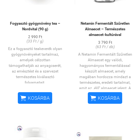
Fogyasztó gyógynövény tea –
Netamin Fermentált Szűretlen
Nordvital (90 g)
Almaecet – Természetes
almaecet-kultúrával
2 990 Ft
(33 Ft / g)
3 790 Ft
(63 Ft / db)
Ez a fogyasztó teakeverék olyan
gyógynövényeket tartalmaz,
A Netamin Fermentált Szűretlen
amelyek célzottan
Almaecet egy valódi,
támogathatják az anyagcserét,
hagyományos fermentálással
az emésztést és a szervezet
készült almaecet, amely
természetes kiválasztó
magában hordozza mindazt a
folyamatait.
természetes, eredeti tartalmat,
amit az „élő” almaecet jelent. A
szűretlen eljárásnak


KOSÁRBA
KOSÁRBA
köszönhetően megőrzi a
A maté levél természetes élénkítő
természetes almaecet-kultúrát,
hatású, segítheti az energiaszint
vagyis azokat az értékes lebegő
fenntartását és az anyagcsere
anyagokat, amelyek a
működését.
fermentáció során jönnek létre.
A csalánlevél hozzájárulhat a
Ez adja az almaecet karakterét,
méregtelenítési folyamatokhoz
tisztaságát és természetes
és az emésztés támogatásához,
jellegét.
míg a nyírfalevél ismert