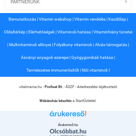
PARTNERÜNK:

Bemutatkozás
|
Vitamin webshop
|
Vitamin rendelés
|
Kezdőlap
|
Oldaltérkép
|
Elérhetőségek
|
Vitaminok hatása
|
Vitaminhiány tünetei
|
Multivitaminok előnyei
|
Folyékony vitaminok
|
Alvás támogatás
|
Ásványi anyagok szerepe
|
Gyógygombák hatása
|
Természetes immunerősítők
|
Női vitaminok I
vitalmania.hu -
Profisat Bt.
-
ÁSZF
-
Adatkezelési tájékoztató
Webáruház készítés
a StartÜzlettel.
Árukereső.hu