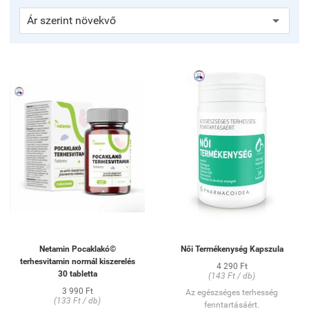
Netamin Pocaklakó©
Női Termékenység Kapszula
terhesvitamin normál kiszerelés
4 290 Ft
30 tabletta
(143 Ft / db)
3 990 Ft
Az egészséges terhesség
(133 Ft / db)
fenntartásáért.