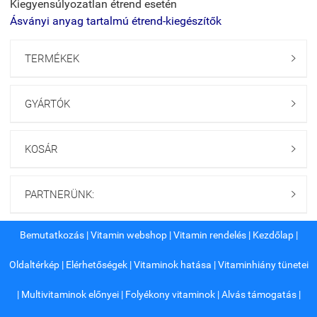
Kiegyensúlyozatlan étrend esetén
Ásványi anyag tartalmú étrend-kiegészítők
TERMÉKEK

GYÁRTÓK

KOSÁR

PARTNERÜNK:

Bemutatkozás
|
Vitamin webshop
|
Vitamin rendelés
|
Kezdőlap
|
Oldaltérkép
|
Elérhetőségek
|
Vitaminok hatása
|
Vitaminhiány tünetei
|
Multivitaminok előnyei
|
Folyékony vitaminok
|
Alvás támogatás
|