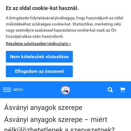
Ez az oldal cookie-kat használ.
A böngészés folytatásával jóváhagyja, hogy használjunk az oldal
működéséhez szükséges cookie-kat. Statisztikai, marketing célú
vagy személyre szabással kapcsolatos cookie-kat csak az Ön
hozzájárulása után használunk.
Részletes adatkezelési tájékoztató »
Nem kötelezőek elutasítása
Elfogadom az összeset


MENÜ
Ásványi anyagok szerepe
Ásványi anyagok szerepe – miért
nélkülözhetetlenek a szervezetnek?