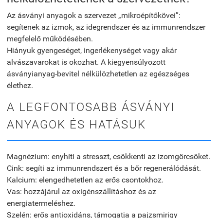
Az ásványi anyagok a szervezet „mikroépítőkövei”:
segítenek az izmok, az idegrendszer és az immunrendszer
megfelelő működésében.
Hiányuk gyengeséget, ingerlékenységet vagy akár
alvászavarokat is okozhat. A kiegyensúlyozott
ásványianyag-bevitel nélkülözhetetlen az egészséges
élethez.
A LEGFONTOSABB ÁSVÁNYI
ANYAGOK ÉS HATÁSUK
Magnézium: enyhíti a stresszt, csökkenti az izomgörcsöket.
Cink: segíti az immunrendszert és a bőr regenerálódását.
Kalcium: elengedhetetlen az erős csontokhoz.
Vas: hozzájárul az oxigénszállításhoz és az
energiatermeléshez.
Szelén: erős antioxidáns, támogatja a pajzsmirigy