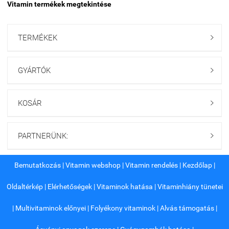
Vitamin termékek megtekintése
TERMÉKEK

GYÁRTÓK

KOSÁR

PARTNERÜNK:

Bemutatkozás
|
Vitamin webshop
|
Vitamin rendelés
|
Kezdőlap
|
Oldaltérkép
|
Elérhetőségek
|
Vitaminok hatása
|
Vitaminhiány tünetei
|
Multivitaminok előnyei
|
Folyékony vitaminok
|
Alvás támogatás
|