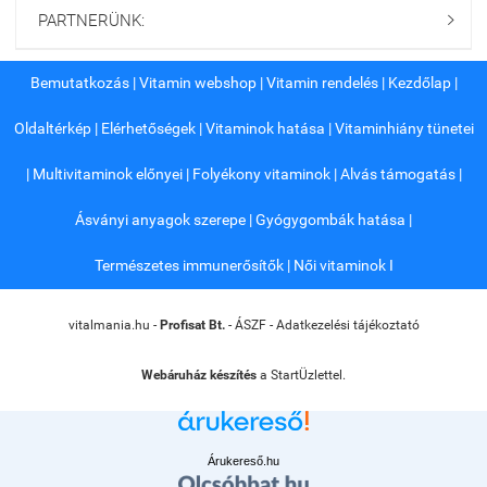
PARTNERÜNK:

Bemutatkozás
|
Vitamin webshop
|
Vitamin rendelés
|
Kezdőlap
|
Oldaltérkép
|
Elérhetőségek
|
Vitaminok hatása
|
Vitaminhiány tünetei
|
Multivitaminok előnyei
|
Folyékony vitaminok
|
Alvás támogatás
|
Ásványi anyagok szerepe
|
Gyógygombák hatása
|
Természetes immunerősítők
|
Női vitaminok I
vitalmania.hu -
Profisat Bt.
-
ÁSZF
-
Adatkezelési tájékoztató
Webáruház készítés
a StartÜzlettel.
Árukereső.hu