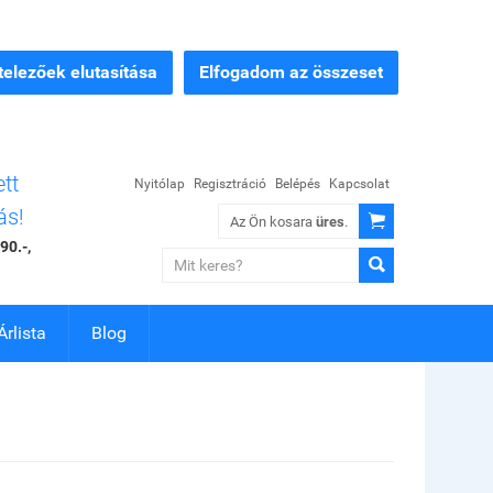
elezőek elutasítása
Elfogadom az összeset
ett
Nyitólap
Regisztráció
Belépés
Kapcsolat
ás!

Az Ön kosara
üres
.
90.-,

Árlista
Blog