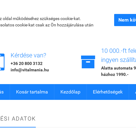
az oldal működéséhez szükséges cookie-kat.
Nem köt
csolatos cookie-kat csak az Ön hozzájárulása után
10 000.-ft fel


Kérdése van?
ingyen szállít
+36 20 800 3132
Alatta automata 9
info@vitalmania.hu
házhoz 1990.-
ás
Kosár tartalma
Kezdőlap
Elérhetőségek
ÉSI ADATOK