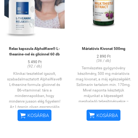
Relax kapszula AlphaWave® L-
Máriatövis Kivonat 500mg
theanine-nel és glicinnel 60 db
2 890 Ft
(36 / db)
5 490 Ft
(92 / db)
Természetes gyógynövény
Klinikai tesztekkel igazolt,
készítmény, 500 mg máriatövis
szabadalmaztatott AlphaWave®
mag kivonat, a máj egészségéért.
L-theanine formula glicinnel és
Szilimarin tartalom min. 170mg.
B6-vitaminnal: társ a
Mivel naponta késztetjük
mindennapokban, hogy
májunkat a képességeit
mindenre jusson elég figyelem!
meghaladó teljesítményekre –
Az L-teanin olyan esszenciális
amikor alkoholt fogyasztunk,
aminosav, mely elősegíti a
gyógyszert szedünk vagy nehéz,


KOSÁRBA
KOSÁRBA
koncentráció és a figyelmi fókusz
zsíros ételeket eszünk – ezért
fenntartását, mellékhatások
nagyon fontos, hogy valamilyen
nélkül nyugtat meg és támogatja
módon megpróbáljuk védeni,
a kognitív folyamatokat. A
illetve segíteni regenerálódását a