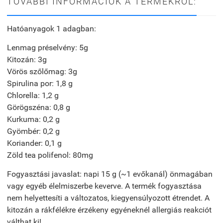
TOVÁBBI INFORMÁCIÓK A TERMÉKRŐL:
Hatóanyagok 1 adagban:
Lenmag préselvény: 5g
Kitozán: 3g
Vörös szőlőmag: 3g
Spirulina por: 1,8 g
Chlorella: 1,2 g
Görögszéna: 0,8 g
Kurkuma: 0,2 g
Gyömbér: 0,2 g
Koriander: 0,1 g
Zöld tea polifenol: 80mg
Fogyasztási javaslat: napi 15 g (~1 evőkanál) önmagában
vagy egyéb élelmiszerbe keverve. A termék fogyasztása
nem helyettesíti a változatos, kiegyensúlyozott étrendet. A
kitozán a rákfélékre érzékeny egyéneknél allergiás reakciót
válthat ki!