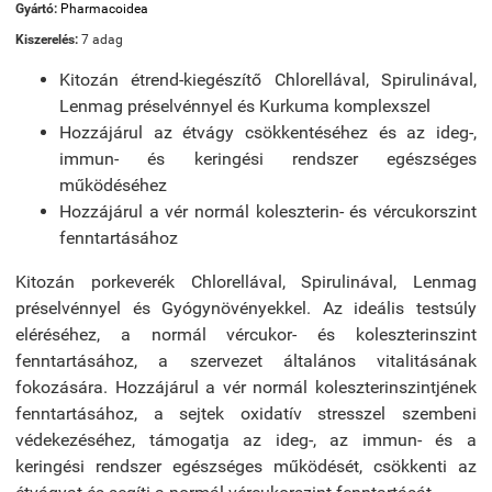
Gyártó:
Pharmacoidea
Kiszerelés:
7 adag
Kitozán étrend-kiegészítő Chlorellával, Spirulinával,
Lenmag préselvénnyel és Kurkuma komplexszel
Hozzájárul az étvágy csökkentéséhez és az ideg-,
immun- és keringési rendszer egészséges
működéséhez
Hozzájárul a vér normál koleszterin- és vércukorszint
fenntartásához
Kitozán porkeverék Chlorellával, Spirulinával, Lenmag
préselvénnyel és Gyógynövényekkel. Az ideális testsúly
eléréséhez, a normál vércukor- és koleszterinszint
fenntartásához, a szervezet általános vitalitásának
fokozására. Hozzájárul a vér normál koleszterinszintjének
fenntartásához, a sejtek oxidatív stresszel szembeni
védekezéséhez, támogatja az ideg-, az immun- és a
keringési rendszer egészséges működését, csökkenti az