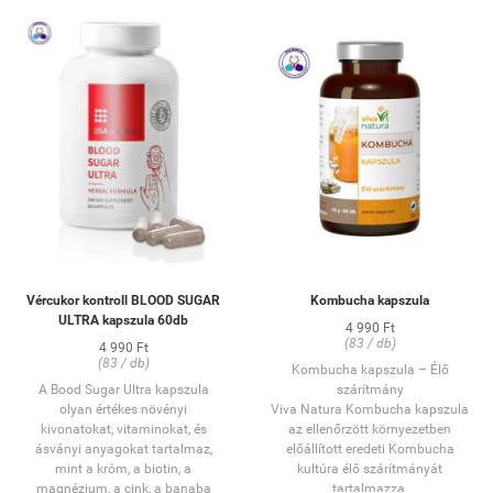
modern ember legfőbb segítője a
rengeteg megterhelés után. Ezt
rohanó világ kihívásaival
szolgálja a máriatövis, amely
szemben.
segít a máj megfelelő
Étrend-kiegészítő kapszula
működését. Kapszulánként
OGYÉI notifikációs
500mg máriatövis magot
szám:
34738/2024
tartalmaz.
Kiszerelés:
60 db
A máriatövis mag:
Származási ország:
EU
Támogathatja a máj
VEGÁN
egészségét
Hozzájárulhat a máj
méregtelenítéséhez
Segíthet fenntartani a
májműködést
Elősegíti az emésztést és
a test tisztulását.
Vércukor kontroll BLOOD SUGAR
Kombucha kapszula
ULTRA kapszula 60db
4 990 Ft
OGYÉI: 25499/2020
(83 / db)
4 990 Ft
(83 / db)
Kombucha kapszula – Élő
A Bood Sugar Ultra kapszula
szárítmány
olyan értékes növényi
Viva Natura Kombucha kapszula
kivonatokat, vitaminokat, és
az ellenőrzött környezetben
ásványi anyagokat tartalmaz,
előállított eredeti Kombucha
mint a króm, a biotin, a
kultúra élő szárítmányát
magnézium, a cink, a banaba
tartalmazza.