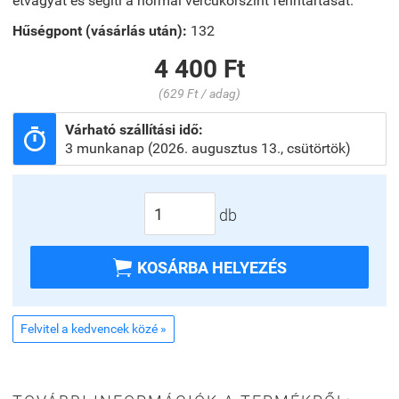
étvágyat és segíti a normál vércukorszint fenntartását.
Hűségpont (vásárlás után):
132
4 400 Ft
(629 Ft / adag)
Várható szállítási idő:

3 munkanap (2026. augusztus 13., csütörtök)
db

KOSÁRBA HELYEZÉS
Felvitel a kedvencek közé »