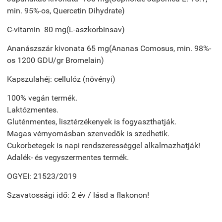
min. 95%-os, Quercetin Dihydrate)
C-vitamin 80 mg(L-aszkorbinsav)
Ananászszár kivonata 65 mg(Ananas Comosus, min. 98%-
os 1200 GDU/gr Bromelain)
Kapszulahéj: cellulóz (növényi)
100% vegán termék.
Laktózmentes.
Gluténmentes, lisztérzékenyek is fogyaszthatják.
Magas vérnyomásban szenvedők is szedhetik.
Cukorbetegek is napi rendszerességgel alkalmazhatják!
Adalék- és vegyszermentes termék.
OGYEI: 21523/2019
Szavatossági idő: 2 év / lásd a flakonon!