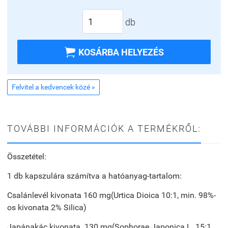
db

KOSÁRBA HELYEZÉS
Felvitel a kedvencek közé »
TOVÁBBI INFORMÁCIÓK A TERMÉKRŐL:
Összetétel:
1 db kapszulára számítva a hatóanyag-tartalom:
Csalánlevél kivonata 160 mg(Urtica Dioica 10:1, min. 98%-
os kivonata 2% Silica)
Japánakác kivonata 130 mg(Sophorae Japonica L. 15:1,