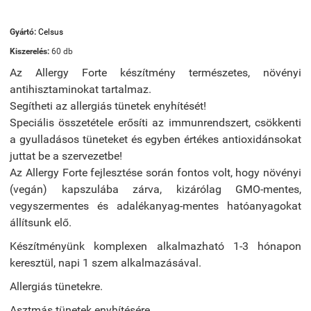
Gyártó:
Celsus
Kiszerelés:
60 db
Az Allergy Forte készítmény természetes, növényi
antihisztaminokat tartalmaz.
Segítheti az allergiás tünetek enyhítését!
Speciális összetétele erősíti az immunrendszert, csökkenti
a gyulladásos tüneteket és egyben értékes antioxidánsokat
juttat be a szervezetbe!
Az Allergy Forte fejlesztése során fontos volt, hogy növényi
(vegán) kapszulába zárva, kizárólag GMO-mentes,
vegyszermentes és adalékanyag-mentes hatóanyagokat
állítsunk elő.
Készítményünk komplexen alkalmazható 1-3 hónapon
keresztül, napi 1 szem alkalmazásával.
Allergiás tünetekre.
Asztmás tünetek enyhítésére.