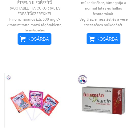
ÉTREND-KIEGÉSZÍTŐ
működéséhez, támogatja a
RÁGÓTABLETTA CUKORRAL ÉS
normál látás és hallás
ÉDESÍTŐSZEREKKEL
fenntartását.
Finom, narancs ízű, 500 mg C-
Segíti az emésztést és a vese
vitamint tartalmazó rágótabletta,
egészséges működését.
természetes
Hozzájárul a normál
aromával!
Fogyasztását
vércukorszint és a normál


KOSÁRBA
KOSÁRBA
ajánljuk
mindazoknak, akik a
vérnyomás fenntartásához.
vízzel lenyelhető tabletta helyett
Támogatja az izmok, ízületek és
inkább rágótablettával szeretnék
csontok normál funkcióját.
biztosítani szervezetük C-vitamin
Kálcium, Boswelliasav, Ginkgo
ellátottságát, vagy akik nyelési
biloba, Kurkuma, Fekete bors,
nehézséggel küzdenek (pl. idős
Ginzeng, Vörös szőlőmag, Rubia
korban lévők,
cordifolia, Vitamin komplex
gyermekek).
Fogyasztása
Hozzájárul az immunrendszer
különösen javasolt
fokozott C-
normál működéséhez, a sejtek
vitamin szükséglet idején,
oxidatív stresszel szembeni
egyoldalú, vitaminhiányos
védekezéséhez. Támogatja a
táplálkozás fennállásakor, vagy
megfelelő kollagén képződést és
betegséget követően, a felépülés
ezen keresztül az erek, a bőr,
időszaka alatt. A C-vitamin
csontok, a porcok, a fogíny és a
hozzájárul:
fogak normál állapotának
fenntartását. Segíti az izmok, és
az
ideg- és
csontok normál funkcióját.
immunrendszer
normál
Hozzájárul a normál