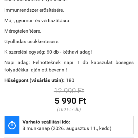
Immunrendszer erősítésére.
Máj-, gyomor- és vértisztításra.
Méregtelenítésre.
Gyulladás csökkentésére.
Kiszerelési egység: 60 db - kéthavi adag!
Napi adag: Felnőtteknek napi 1 db kapszulát bőséges
folyadékkal ajánlott bevenni!
Hűségpont (vásárlás után):
180
12 990 Ft
5 990 Ft
(100 Ft / db)
Várható szállítási idő:

3 munkanap (2026. augusztus 11., kedd)