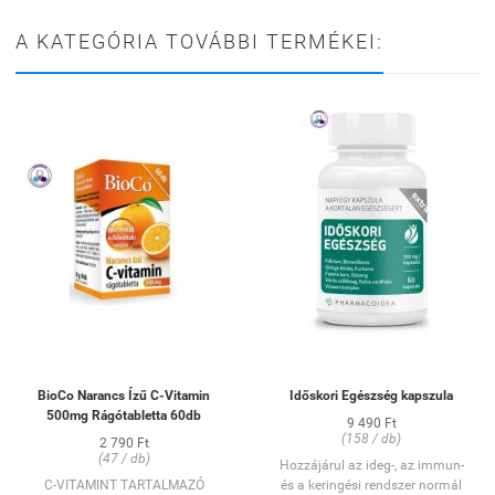
A KATEGÓRIA TOVÁBBI TERMÉKEI:
BioCo Narancs Ízű C-Vitamin
Időskori Egészség kapszula
500mg Rágótabletta 60db
9 490 Ft
(158 / db)
2 790 Ft
(47 / db)
Hozzájárul az ideg-, az immun-
C-VITAMINT TARTALMAZÓ
és a keringési rendszer normál