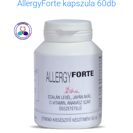
AllergyForte kapszula 60db