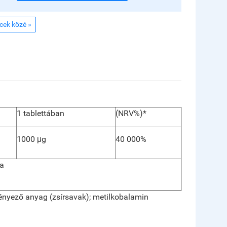
ncek közé »
1 tablettában
(NRV%)*
1000 μg
40 000%
-a
fényező anyag (zsírsavak); metilkobalamin