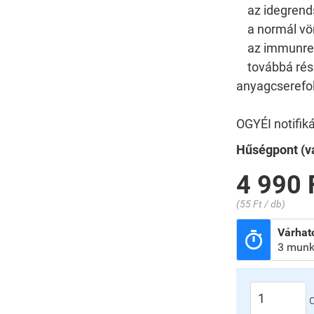
az idegrend
a normál vör
az immunren
továbbá rész
anyagcserefo
OGYÉI notifi
Hűségpont (vá
4 990 
(55 Ft / db)
Várható

3 munk