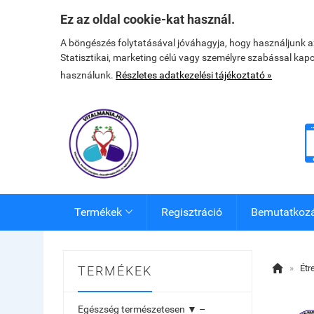
Ez az oldal cookie-kat használ.
A böngészés folytatásával jóváhagyja, hogy használjunk 
Statisztikai, marketing célú vagy személyre szabással kap
használunk.
Részletes adatkezelési tájékoztató »
Termékek
Regisztráció
Bemutatkoz


»
Étr
TERMÉKEK
Egészség természetesen ▼ –