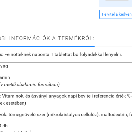
Felvitel a kedve
BI INFORMÁCIÓK A TERMÉKRŐL:
s:
Felnőtteknek naponta 1 tablettát bő folyadékkal lenyelni.
nyag
tamin
tív metilkobalamin formában)
itaminok, és ásványi anyagok napi beviteli referencia érték %
tek esetében)
vők:
tömegnövelő szer (mikrokristályos cellulóz); maltodextrin; 
0 db