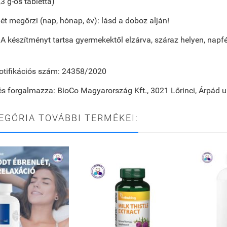
,3 g-os tabletta)
t megőrzi (nap, hónap, év):
lásd a doboz alján!
A készítményt tartsa gyermekektől elzárva, száraz helyen, napf
otifikációs szám:
24358/2020
és forgalmazza:
BioCo Magyarország Kft., 3021 Lőrinci, Árpád u
EGÓRIA TOVÁBBI TERMÉKEI: