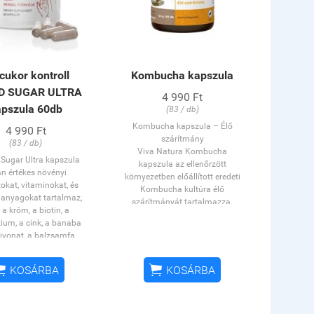
cukor kontroll
Kombucha kapszula
D SUGAR ULTRA
4 990 Ft
apszula 60db
(83 / db)
Kombucha kapszula – Élő
4 990 Ft
szárítmány
(83 / db)
Viva Natura Kombucha
Sugar Ultra kapszula
kapszula az ellenőrzött
an értékes növényi
környezetben előállított eredeti
okat, vitaminokat, és
Kombucha kultúra élő
 anyagokat tartalmaz,
szárítmányát tartalmazza.
 a króm, a biotin, a
A kombucha, azaz a teagomba
um, a cink, a banaba
már minimum 1000 éve állhat
kivonat, a balzsamfa
az egészség szolgálatában, bár
, édesgyökér kivonat,
pontos eredete nem ismert. A
rk kivonat és a selyem
kombucha igazából nem gomba,


KOSÁRBA
KOSÁRBA
vél őrlemény amelyek az
hanem zuzmó, ami a gomba és
észséges életmód
az alga szimbiózisából kialakult
ítéseként, természetes
ősi életforma. Népi
egíthetik a normál a