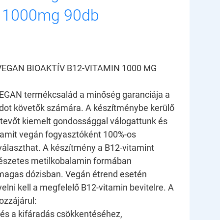
n 1000mg 90db
VEGAN BIOAKTÍV B12-VITAMIN 1000 ΜG
EGAN termékcsalád a minőség garanciája a
dot követők számára. A készítménybe kerülő
tevőt kiemelt gondossággal válogattunk és
, amit vegán fogyasztóként 100%-os
választhat. A készítmény a B12-vitamint
mészetes metilkobalamin formában
 magas dózisban. Vegán étrend esetén
elni kell a megfelelő B12-vitamin bevitelre. A
ozzájárul:
és a kifáradás csökkentéséhez,