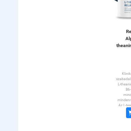
Re
Al
theanin
Klinik
szabadal
L-theani
B6-
mind
mindenre
Az L-te
aminos
koncen
fók
mellékh