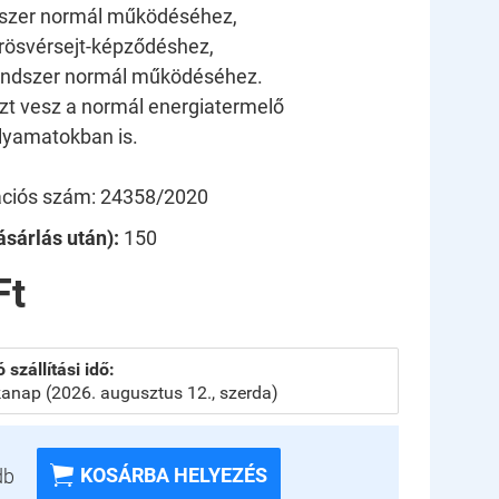
szer normál működéséhez,
ösvérsejt-képződéshez,
dszer normál működéséhez.
t vesz a normál energiatermelő
lyamatokban is.
kációs szám: 24358/2020
sárlás után):
150
Ft
 szállítási idő:
anap (2026. augusztus 12., szerda)

KOSÁRBA HELYEZÉS
db