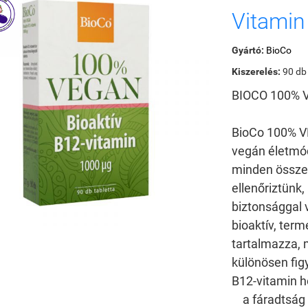
Vitami
Gyártó:
BioCo
Kiszerelés:
90 db
BIOCO 100% 
BioCo 100% V
vegán életmó
minden össze
ellenőriztünk
biztonsággal 
bioaktív, ter
tartalmazza,
különösen figy
B12-vitamin h
a fáradtság 