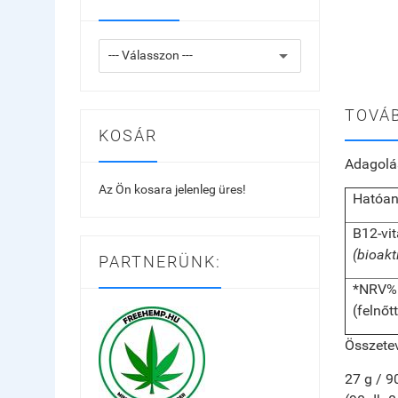
TOVÁB
KOSÁR
Adagolá
Az Ön kosara jelenleg üres!
Hatóa
B12
-vi
(bioak
PARTNERÜNK:
*NRV%: V
(felnőt
Összete
27 g / 9