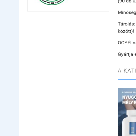
(90 db 0
Minőségé
Tárolás:
között)!
OGYÉI n
Gyártja 
A KAT