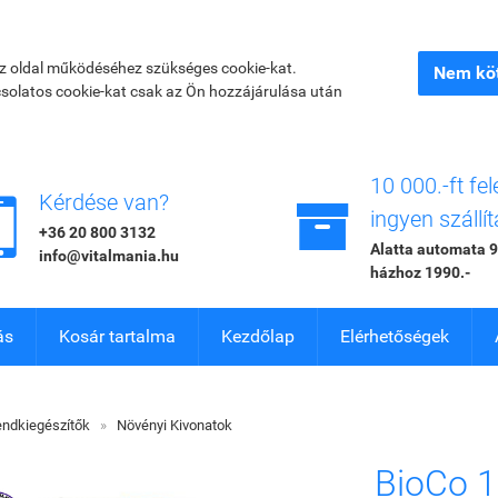
az oldal működéséhez szükséges cookie-kat.
Nem köt
csolatos cookie-kat csak az Ön hozzájárulása után
10 000.-ft fel


Kérdése van?
ingyen szállít
+36 20 800 3132
Alatta automata 9
info@vitalmania.hu
házhoz 1990.-
ás
Kosár tartalma
Kezdőlap
Elérhetőségek
endkiegészítők
»
Növényi Kivonatok
BioCo 1