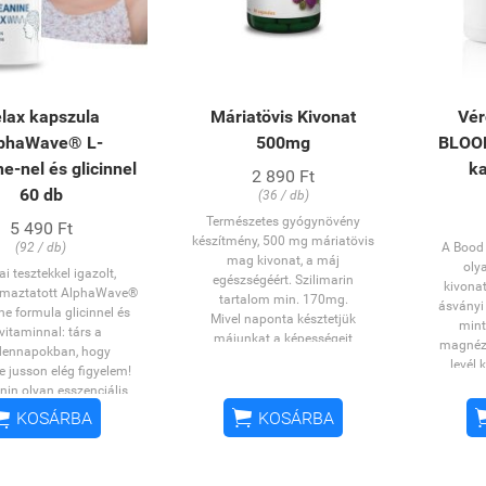
lax kapszula
Máriatövis Kivonat
Vér
phaWave® L-
500mg
BLOO
e-nel és glicinnel
k
2 890 Ft
60 db
(36 / db)
Természetes gyógynövény
5 490 Ft
készítmény, 500 mg máriatövis
(92 / db)
A Bood 
mag kivonat, a máj
oly
ai tesztekkel igazolt,
egészségéért. Szilimarin
kivonat
maztatott AlphaWave®
tartalom min. 170mg.
ásványi
ne formula glicinnel és
Mivel naponta késztetjük
mint
vitaminnal: társ a
májunkat a képességeit
magnézi
ennapokban, hogy
meghaladó teljesítményekre –
levél 
 jusson elég figyelem!
amikor alkoholt fogyasztunk,
gyanta
anin olyan esszenciális
gyógyszert szedünk vagy nehéz,
cickafa
av, mely elősegíti a


KOSÁRBA
KOSÁRBA
zsíros ételeket eszünk – ezért
eperfa le
tráció és a figyelmi
nagyon fontos, hogy valamilyen
eg
usz fenntartását,
módon megpróbáljuk védeni,
kiegész
atások nélkül nyugtat
illetve segíteni regenerálódását a
módon s