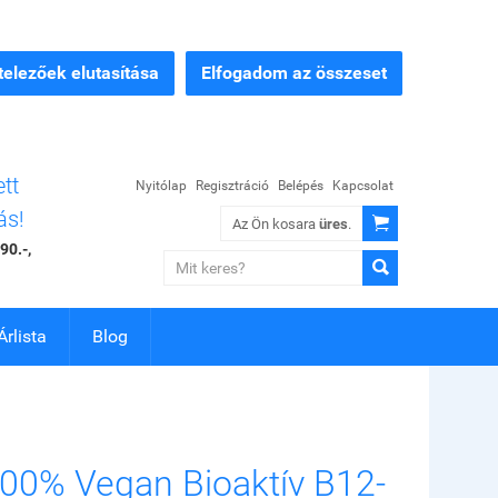
elezőek elutasítása
Elfogadom az összeset
ett
Nyitólap
Regisztráció
Belépés
Kapcsolat
ás!

Az Ön kosara
üres
.
90.-,

Árlista
Blog
00% Vegan Bioaktív B12-