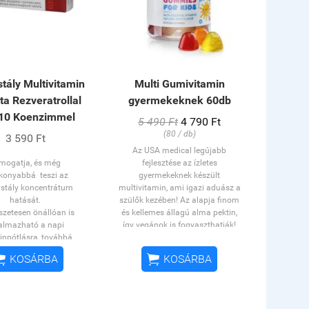
stály Multivitamin
Multi Gumivitamin
ta Rezveratrollal
gyermekeknek 60db
10 Koenzimmel
5 490 Ft
4 790 Ft
(80 / db)
3 590 Ft
Az USA medical legújabb
mogatja, és még
fejlesztése az ízletes
konyabbá teszi az
gyermekeknek készült
ristály koncentrátum
multivitamin, ami igazi aduász a
hatását.
szülők kezében! Az alapja finom
zetesen önállóan is
és kellemes állagú alma pektin,
almazható a napi
így vegánok is fogyaszthatják!
inpótlásra, továbbá
Esszenciális vitaminokat
ol és Q10 tartalma révén
tartalmaz, ráadásul hozzáadott


KOSÁRBA
KOSÁRBA
ájárul a szívizmok
cukor nélkül, természetes
méhez és az életerő
gyümölcsízesítéssel készül! Már
megőrzéséhez.
4 éves kortól ajánlott, és nincs
felső korhatár, az édesszájú