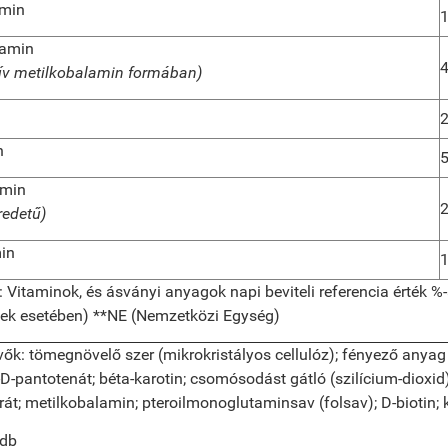
amin
1
tamin
tív metilkobalamin formában)
n
amin
redetű)
min
itaminok, és ásványi anyagok napi beviteli referencia érték %
tek esetében) **NE (Nemzetközi Egység)
vők:
tömegnövelő szer (mikrokristályos cellulóz); fényező anyag (
D-pantotenát; béta-karotin; csomósodást gátló (szilícium-dioxid); 
át; metilkobalamin; pteroilmonoglutaminsav (folsav); D-biotin; k
 db