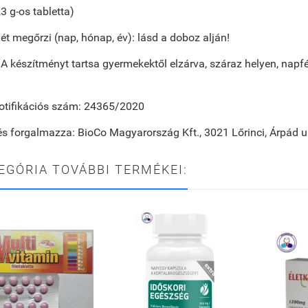
,3 g-os tabletta)
t megőrzi (nap, hónap, év):
lásd a doboz alján!
A készítményt tartsa gyermekektől elzárva, száraz helyen, napf
otifikációs szám:
24365/2020
és forgalmazza:
BioCo Magyarország Kft., 3021 Lőrinci, Árpád u
EGÓRIA TOVÁBBI TERMÉKEI: