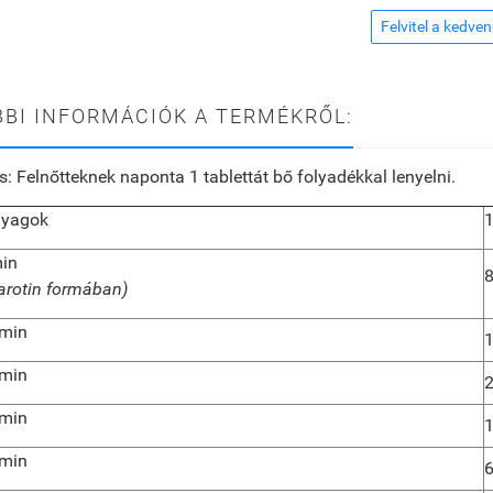
Felvitel a kedve
BI INFORMÁCIÓK A TERMÉKRŐL:
s:
Felnőtteknek naponta 1 tablettát bő folyadékkal lenyelni.
nyagok
1
min
arotin formában)
amin
1
amin
2
amin
amin