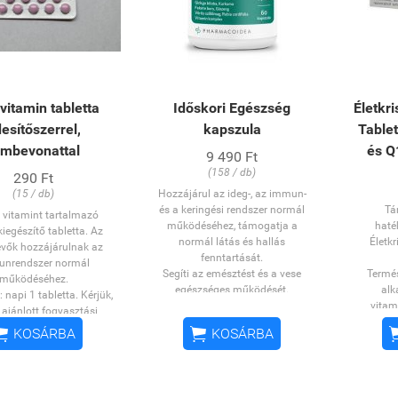
vitamin tabletta
Időskori Egészség
Életkri
esítőszerrel,
kapszula
Tablet
ilmbevonattal
és Q
9 490 Ft
(158 / db)
290 Ft
(15 / db)
Hozzájárul az ideg-, az immun-
és a keringési rendszer normál
Tá
e vitamint tartalmazó
működéséhez, támogatja a
haté
kiegészítő tabletta. Az
normál látás és hallás
Életk
evők hozzájárulnak az
fenntartását.
nrendszer normál
Segíti az emésztést és a vese
Termés
működéséhez.
egészséges működését.
alk
 napi 1 tabletta. Kérjük,
Hozzájárul a normál
vitam
 ajánlott fogyasztási
vércukorszint és a normál
rezveratr
séget ne lépje túl. Az


KOSÁRBA
KOSÁRBA
vérnyomás fenntartásához.
hozz
egészítő nem helyettesíti
Támogatja az izmok, ízületek és
védel
yensúlyozott, vegyes
csontok normál funkcióját.
det és az egészséges
Kálcium, Boswelliasav, Ginkgo
életmódot.