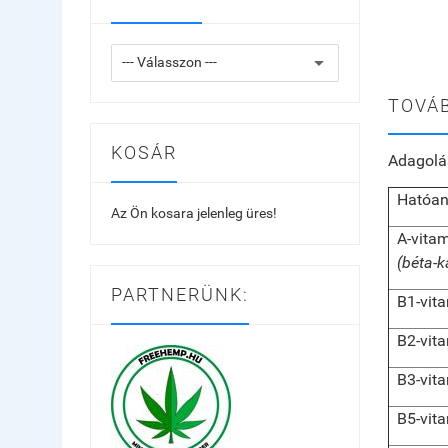
TOVÁB
KOSÁR
Adagolá
Hatóa
Az Ön kosara jelenleg üres!
A-vita
(béta-k
PARTNERÜNK:
B1-vit
B2-vit
B3-vit
B5-vit