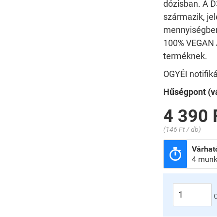
dózisban. A D3
származik, je
mennyiségbe
100% VEGAN A
terméknek.
OGYÉI notifi
Hűségpont (vá
4 390 
(146 Ft / db)
Várható

4 munk