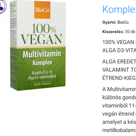
Komple
Gyártó:
BioCo
Kiszerelés:
30 db
100% VEGAN 
ALGA D3-VI
ALGA EREDET
VALAMINT TO
ÉTREND-KIEG
A Multivitami
különös gondo
vitaminból 11
vegán étrend 
amelyet a kés
metilkobalami