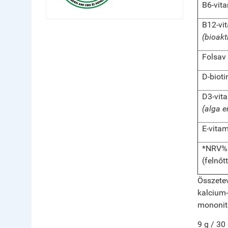
B6-vit
B12-vi
(bioak
Folsav
D-bioti
D3
-vit
(alga e
E
-vita
*NRV%: V
(felnőt
Összete
kalcium-
mononitr
9 g / 30