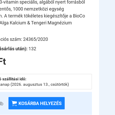
-vitamin speciális, algából nyert forrásból
lentős, 1000 nemzetközi egység
n.
A termék tökéletes kiegészítője a BioCo
lga Kalcium & Tengeri Magnézium
kációs szám: 24365/2020
sárlás után):
132
Ft
 szállítási idő:
anap (2026. augusztus 13., csütörtök)

KOSÁRBA HELYEZÉS
db