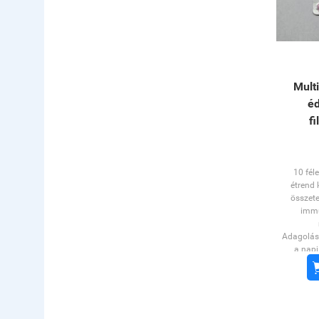
Multi
éd
f
10 fél
étrend 
összet
immu
Adagolás:
a napi
mennyi
étrend-ki
a kieg
étren