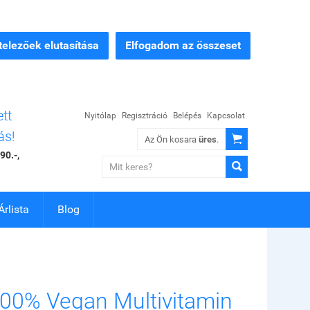
elezőek elutasítása
Elfogadom az összeset
ett
Nyitólap
Regisztráció
Belépés
Kapcsolat
ás!

Az Ön kosara
üres
.
90.-,

Árlista
Blog
00% Vegan Multivitamin