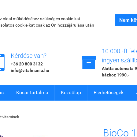
az oldal működéséhez szükséges cookie-kat.
Nem köt
csolatos cookie-kat csak az Ön hozzájárulása után
10 000.-ft fel


Kérdése van?
ingyen szállít
+36 20 800 3132
Alatta automata 9
info@vitalmania.hu
házhoz 1990.-
ás
Kosár tartalma
Kezdőlap
Elérhetőségek
tivitaminok
BioCo 1