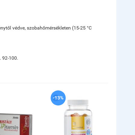
énytől védve, szobahőmérsékleten (15-25 °C
. 92-100.
-13%