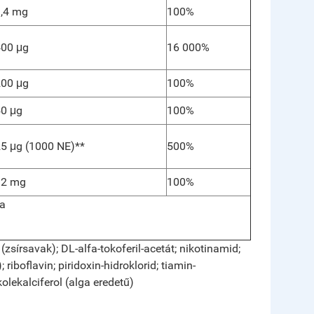
,4 mg
100%
400
μg
16 000%
200
μg
100%
50
μg
100%
25
μg (1000 NE)**
500%
12 mg
100%
-a
zsírsavak); DL-alfa-tokoferil-acetát; nikotinamid;
riboflavin; piridoxin-hidroklorid; tiamin-
olekalciferol (alga eredetű)