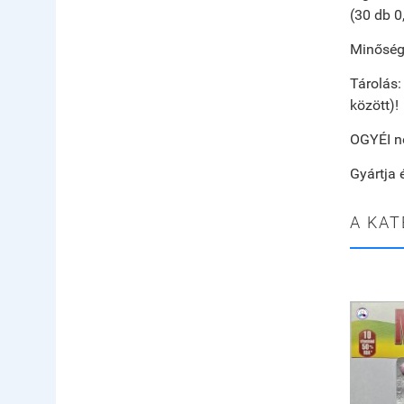
(30 db 0
Minőségé
Tárolás:
között)!
OGYÉI n
Gyártja 
A KAT