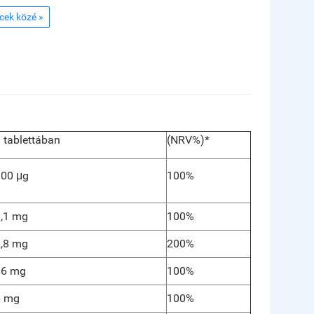
ncek közé »
 tablettában
(NRV%)*
800 μg
100%
,1 mg
100%
,8 mg
200%
16 mg
100%
6 mg
100%