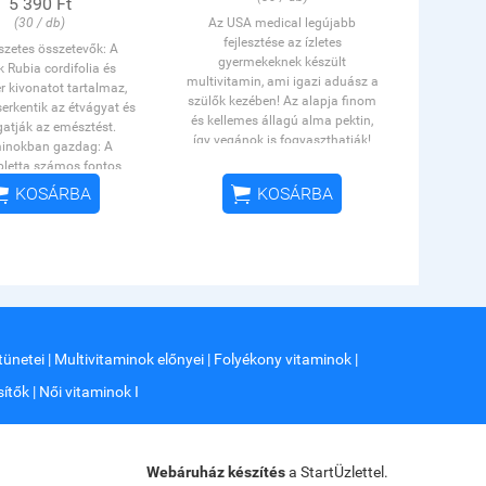
5 390 Ft
(30 / db)
Az USA medical legújabb
fejlesztése az ízletes
zetes összetevők: A
gyermekeknek készült
 Rubia cordifolia és
multivitamin, ami igazi aduász a
 kivonatot tartalmaz,
szülők kezében! Az alapja finom
erkentik az étvágyat és
és kellemes állagú alma pektin,
atják az emésztést.
így vegánok is fogyaszthatják!
inokban gazdag: A
Esszenciális vitaminokat
bletta számos fontos
tartalmaz, ráadásul hozzáadott
tartalmaz, mint például


KOSÁRBA
KOSÁRBA
cukor nélkül, természetes
B2-, B6-, B12-vitaminok,
gyümölcsízesítéssel készül! Már
ek hozzájárulnak az
4 éves kortól ajánlott, és nincs
ermelő anyagcseréhez.
felső korhatár, az édesszájú
dagolás: Ajánlott napi
felnőttek is garantáltan imádni
sztási mennyiség 3
fogják.
ta, ami 3 éves kortól
tható, és a termék 180
t tartalmaz, amely két
tünetei
|
Multivitaminok előnyei
|
Folyékony vitaminok
|
napra elegendő.
 cordifolia és gyömbér
ítők
|
Női vitaminok I
k serkentik az étvágyat
s az emésztést,
árulnak a bélrendszer
űködéséhez. A kalcium
Webáruház készítés
a StartÜzlettel.
hozzájárul az