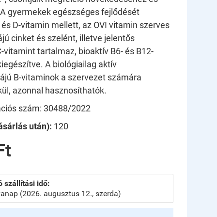
 A gyermekek egészséges fejlődését
és D-vitamin mellett, az OVI vitamin szerves
ú cinket és szelént, illetve jelentős
vitamint tartalmaz, bioaktív B6- és B12-
iegészítve. A biológiailag aktív
ájú B-vitaminok a szervezet számára
kül, azonnal hasznosíthatók.
kációs szám: 30488/2022
sárlás után):
120
Ft
 szállítási idő:
anap (2026. augusztus 12., szerda)