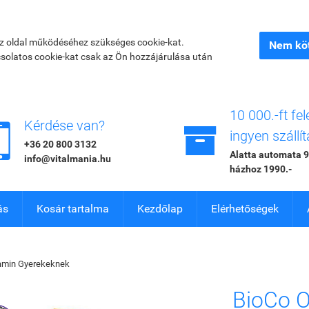
az oldal működéséhez szükséges cookie-kat.
Nem köt
csolatos cookie-kat csak az Ön hozzájárulása után
10 000.-ft fel


Kérdése van?
ingyen szállít
+36 20 800 3132
Alatta automata 9
info@vitalmania.hu
házhoz 1990.-
ás
Kosár tartalma
Kezdőlap
Elérhetőségek
amin Gyerekeknek
BioCo O