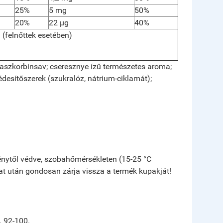
25%
5 mg
50%
20%
22 µg
40%
 (felnőttek esetében)
-aszkorbinsav; cseresznye ízű természetes aroma;
 édesítőszerek (szukralóz, nátrium-ciklamát);
fénytől védve, szobahőmérsékleten (15-25 °C
lat után gondosan zárja vissza a termék kupakját!
. 92-100.