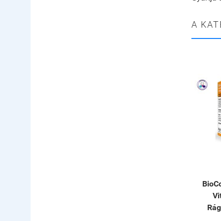
A KAT
BioCo
V
Rág