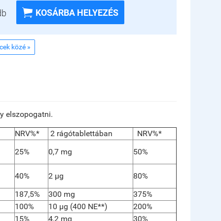

KOSÁRBA HELYEZÉS
db
ncek közé »
gy elszopogatni.
NRV%*
2
rágótablettában
NRV%*
25%
0,7 mg
50%
40%
2 µg
80%
187,5%
300 mg
375%
100%
10 µg (400 NE**)
200%
15%
4,2 mg
30%