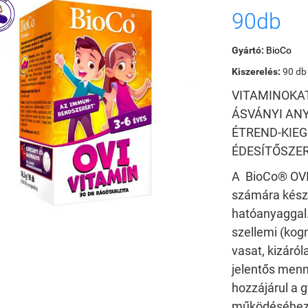
90db
Gyártó:
BioCo
Kiszerelés:
90 db
VITAMINOKA
ÁSVÁNYI AN
ÉTREND-KIE
ÉDESÍTŐSZE
A BioCo® OVI
számára készü
hatóanyaggal
szellemi (kog
vasat, kizáró
jelentős menny
hozzájárul a
működéséhez*