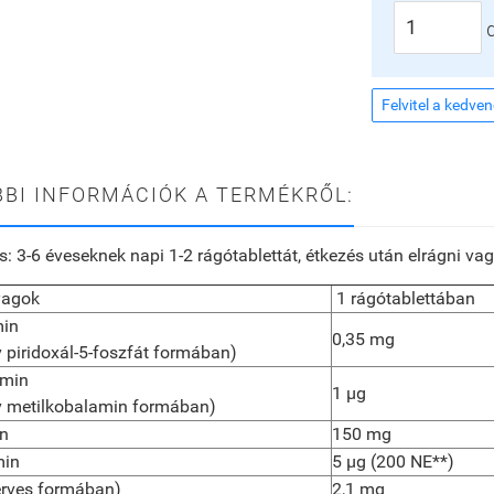
Felvitel a kedve
BI INFORMÁCIÓK A TERMÉKRŐL:
s:
3-6 éveseknek napi 1-2 rágótablettát, étkezés után elrágni va
yagok
1 rágótablettában
min
0,35 mg
v piridoxál-5-foszfát formában)
amin
1 µg
ív metilkobalamin formában)
in
150 mg
min
5 µg (200 NE**)
erves formában)
2,1 mg