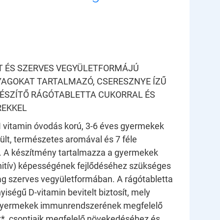
T ÉS SZERVES VEGYÜLETFORMÁJÚ
YAGOKAT TARTALMAZÓ, CSERESZNYE ÍZŰ
GÉSZÍTŐ RÁGÓTABLETTA CUKORRAL ÉS
REKKEL
 vitamin óvodás korú, 3-6 éves gyermekek
lt, természetes aromával és 7 féle
. A készítmény tartalmazza a gyermekek
nitív) képességének fejlődéséhez szükséges
lag szerves vegyületformában. A rágótabletta
iségű D-vitamin bevitelt biztosít, mely
 gyermekek immunrendszerének megfelelő
, csontjaik megfelelő növekedéséhez és