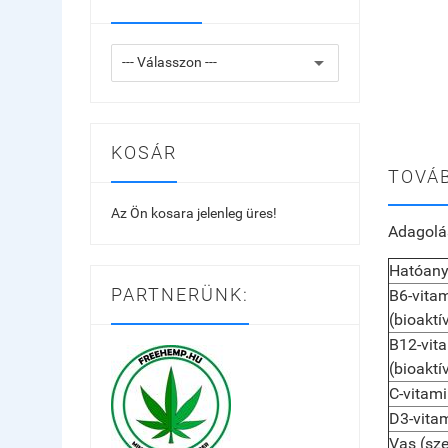
KOSÁR
TOVÁB
Az Ön kosara jelenleg üres!
Adagolá
Hatóan
PARTNERÜNK:
B6-vita
(bioaktí
B12-vit
(bioakt
C-vitam
D3-vita
Vas
(sz