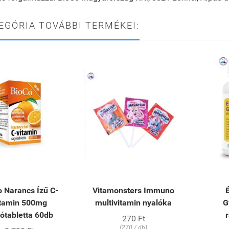
EGÓRIA TOVÁBBI TERMÉKEI:
 Narancs Ízű C-
Vitamonsters Immuno
itamin 500mg
multivitamin nyalóka
G
ótabletta 60db
270 Ft
(270 / db)