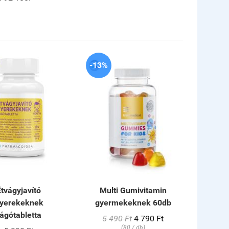
-13%
Étvágyjavító
Multi Gumivitamin
yerekeknek
gyermekeknek 60db
rágótabletta
5 490 Ft
4 790 Ft
(80 / db)