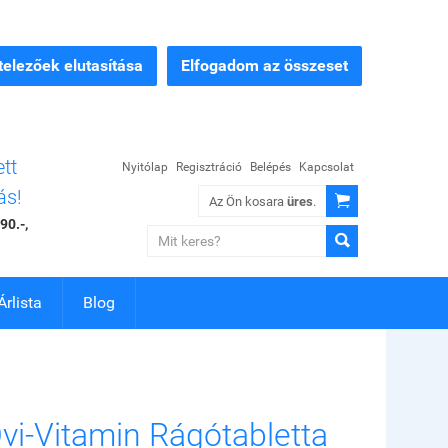
elezőek elutasítása
Elfogadom az összeset
ett
Nyitólap
Regisztráció
Belépés
Kapcsolat
ás!

Az Ön kosara
üres
.
90.-,

Árlista
Blog
vi-Vitamin Rágótabletta