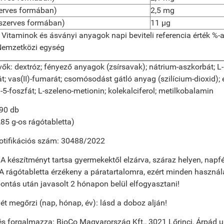
erves formában)
2,5 mg
szerves formában)
11 µg
itaminok és ásványi anyagok napi beviteli referencia érték %-a
emzetközi egység
vők:
dextróz; fényező anyagok (zsírsavak); nátrium-aszkorbát; L
rát; vas(II)-fumarát; csomósodást gátló anyag (szilícium-dioxid);
l-5-foszfát; L-szeleno-metionin; kolekalciferol; metilkobalamin
 90 db
,85 g-os rágótabletta)
tifikációs szám:
30488/2022
:
A készítményt tartsa gyermekektől elzárva, száraz helyen, nap
 A rágótabletta érzékeny a páratartalomra, ezért minden haszná
bontás után javasolt 2 hónapon belül elfogyasztani!
t megőrzi (nap, hónap, év):
lásd a doboz alján!
és forgalmazza:
BioCo Magyarország Kft., 3021 Lőrinci, Árpád u