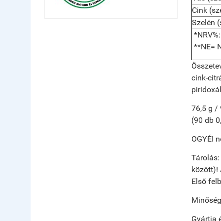
Cink
(sz
Szelén
(
*NRV%: V
**NE= N
Összete
cink-cit
piridoxá
76,5 g /
(90 db 0
OGYÉI no
Tárolás
között)!
Első fel
Minőségé
Gyártja 