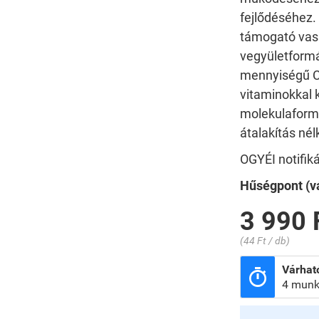
fejlődéséhez.
támogató vas 
vegyületformáj
mennyiségű C-
vitaminokkal k
molekulaform
átalakítás nél
OGYÉI notifi
Hűségpont (vá
3 990 
(44 Ft / db)
Várható

4 munk