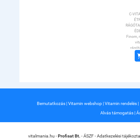
C-VIT
ÉT
RÁGÓTA
ÉD
Finom, 
vi
rágót
arom
ajánlju
vízzel le
inkább rá
biztosíta
ellátott
nehézség
gyerm
Bemutatkozás
|
Vitamin webshop
|
Vitamin rendelés
|
különös
vitam
Alvás támogatás
|
Á
egyol
táplálko
betegsége
idősza
vitalmania.hu -
Profisat Bt.
-
ÁSZF
-
Adatkezelési tájékozt