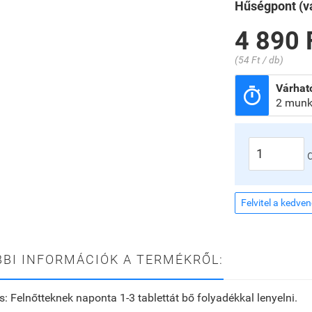
Hűségpont (vá
4 890 
(54 Ft / db)
Várható

2 munk
Felvitel a kedve
BI INFORMÁCIÓK A TERMÉKRŐL:
s:
Felnőtteknek naponta 1-3 tablettát bő folyadékkal lenyelni.