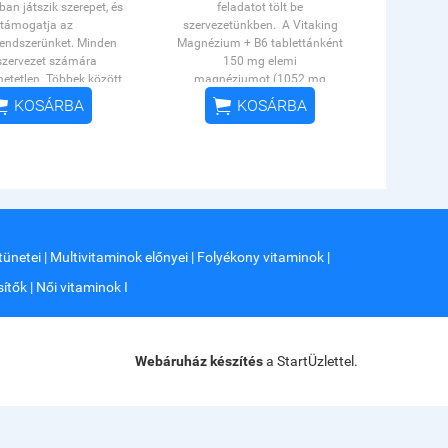
an játszik szerepet, és
feladatot tölt be
támogatja az
szervezetünkben. A Vitaking
ndszerünket. Minden
Magnézium + B6 tablettánként
szervezet számára
150 mg elemi
hetetlen. Többek között
magnéziumot (1052 mg
sz a normál szénhidrát-
magnézium citrátból) és 6 mg


KOSÁRBA
KOSÁRBA
ében, hozzájárul a haj,
B6 vitamint tartalmaz! A
 és a köröm normál
magnézium hozzájárul az
nak fenntar­tásához, és
idegrendszer megfelelő
munrendszer normál
működéséhez, a normál
működéséhez.
izomműködéshez és részt vesz a
YÉI: 24926/2020
normál csontozat fenntartá­
sában.
OGYÉI: 18996/2017
tünetei
|
Multivitaminok előnyei
|
Folyékony vitaminok
|
ítők
|
Női vitaminok I
Webáruház készítés
a StartÜzlettel.