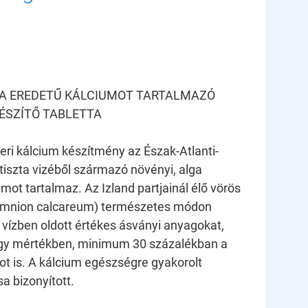
GA EREDETŰ KÁLCIUMOT TARTALMAZÓ
ÉSZÍTŐ TABLETTA
ri kálcium készítmény az Észak-Atlanti-
ytiszta vizéből származó növényi, alga
mot tartalmaz. Az Izland partjainál élő vörös
hamnion calcareum) természetes módon
 vízben oldott értékes ásványi anyagokat,
gy mértékben, minimum 30 százalékban a
mot is. A kálcium egészségre gyakorolt
a bizonyított.