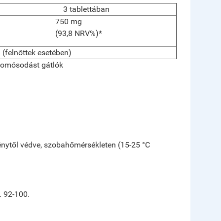
3 tablettában
750 mg
(93,8 NRV%)*
 (felnőttek esetében)
 csomósodást gátlók
fénytől védve, szobahőmérsékleten (15-25 °C
. 92-100.