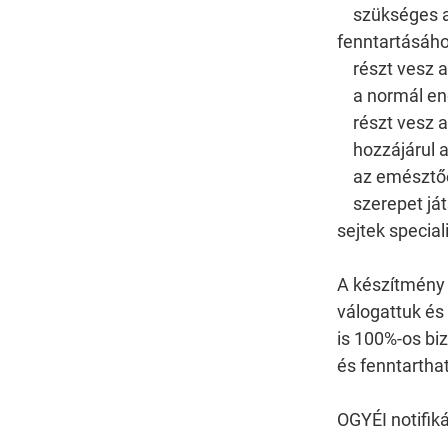
szükséges a 
fenntartásáho
részt vesz a
a normál ene
részt vesz a 
hozzájárul a
az emésztőe
szerepet játs
sejtek special
A készítmény
válogattuk és
is 100%-os bi
és fenntartha
OGYÉI notifi