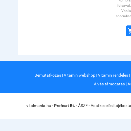
komplex
folsavat
Vas ko
speciális
formul
tartalma
vitam
beleértv
vit
felszí
Bemutatkozás
|
Vitamin webshop
|
Vitamin rendelés
|
Alvás támogatás
|
Á
vitalmania.hu -
Profisat Bt.
-
ÁSZF
-
Adatkezelési tájékozt