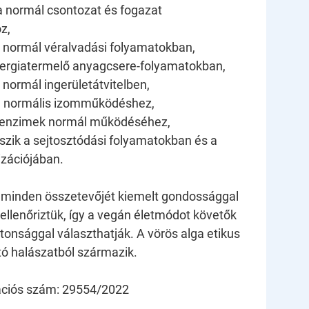
normál csontozat és fogazat
z,
 normál véralvadási folyamatokban,
rgiatermelő anyagcsere-folyamatokban,
normál ingerületátvitelben,
 normális izomműködéshez,
nzimek normál működéséhez,
zik a sejtosztódási folyamatokban és a
izációjában.
 minden összetevőjét kiemelt gondossággal
 ellenőriztük, így a vegán életmódot követők
ztonsággal választhatják. A vörös alga etikus
tó halászatból származik.
kációs szám: 29554/2022