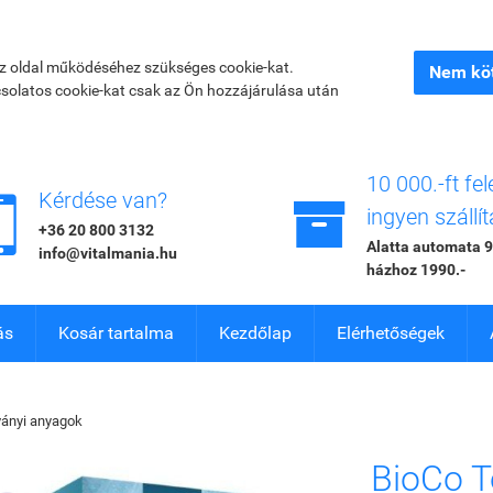
az oldal működéséhez szükséges cookie-kat.
Nem köt
csolatos cookie-kat csak az Ön hozzájárulása után
10 000.-ft fel


Kérdése van?
ingyen szállít
+36 20 800 3132
Alatta automata 9
info@vitalmania.hu
házhoz 1990.-
ás
Kosár tartalma
Kezdőlap
Elérhetőségek
ányi anyagok
BioCo T