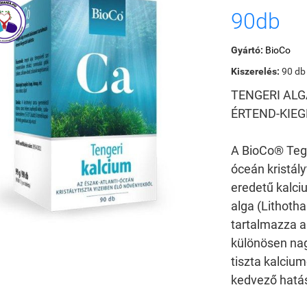
90db
Gyártó:
BioCo
Kiszerelés:
90 db
TENGERI AL
ÉRTEND-KIEG
A BioCo® Tege
óceán kristál
eredetű kalciu
alga (Lithot
tartalmazza a
különösen na
tiszta kalciu
kedvező hatás