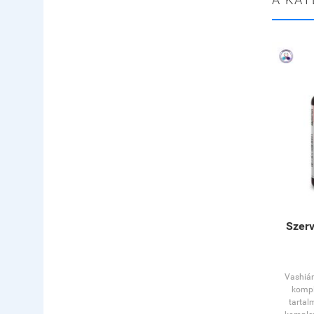
Szer
Vashián
kompl
tartal