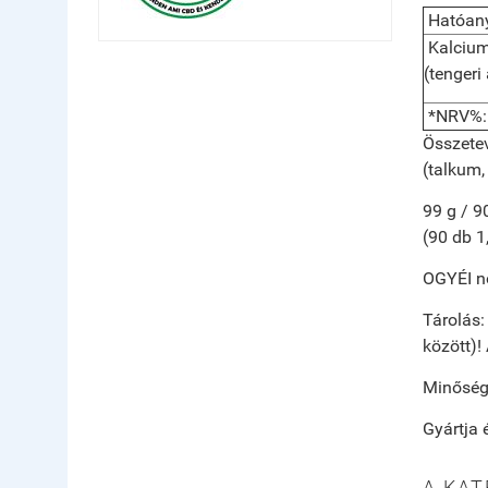
Hatóan
Kalciu
(tengeri
*NRV%: V
Összete
(talkum,
99 g / 9
(90 db 1
OGYÉI no
Tárolás
között)!
Minőségé
Gyártja 
A KAT