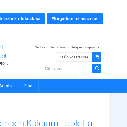
elezőek elutasítása
Elfogadom az összeset
ett
Nyitólap
Regisztráció
Belépés
Kapcsolat
ás!

Az Ön kosara
üres
.
90.-,

Árlista
Blog
engeri Kálcium Tabletta