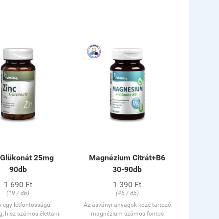
 Glükonát 25mg
Magnézium Citrát+B6
90db
30-90db
1 690 Ft
1 390 Ft
(19 / db)
(46 / db)
k egy létfontosságú
Az ásványi anyagok közé tartozó
, hisz számos élettani
magnézium számos fontos