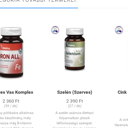
ves Vas Komplex
Szelén (Szerves)
Cink
2 360 Ft
2 390 Ft
(39 / db)
(27 / db)
y pótlására alkalmas
A szelén számos élettani
ex készítmény, mely
folyamatban játszik
A cin
mazza még B-vitamin
létfontosságú szerepet.
tápanyag