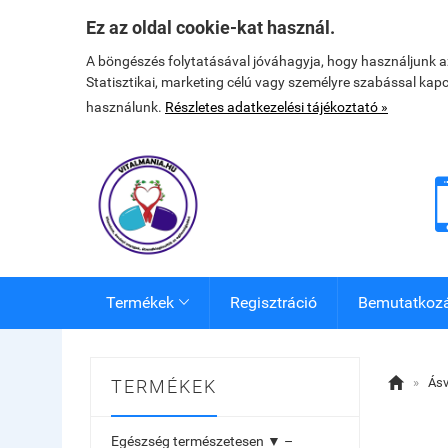
Ez az oldal cookie-kat használ.
A böngészés folytatásával jóváhagyja, hogy használjunk 
Statisztikai, marketing célú vagy személyre szabással kap
használunk.
Részletes adatkezelési tájékoztató »
Termékek
Regisztráció
Bemutatkoz


»
Ásv
TERMÉKEK
Egészség természetesen ▼ –