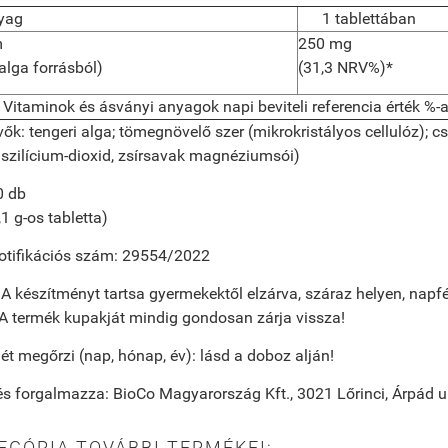
yag
1 tablettában
m
250 mg
 alga forrásból)
(31,3 NRV%)*
itaminok és ásványi anyagok napi beviteli referencia érték %-a
vők:
tengeri alga; tömegnövelő szer (mikrokristályos cellulóz);
 szilícium-dioxid, zsírsavak magnéziumsói)
0 db
,1 g-os tabletta)
tifikációs szám:
29554/2022
:
A készítményt tartsa gyermekektől elzárva, száraz helyen, nap
 A termék kupakját mindig gondosan zárja vissza!
t megőrzi (nap, hónap, év):
lásd a doboz alján!
és forgalmazza:
BioCo Magyarország Kft., 3021 Lőrinci, Árpád u
EGÓRIA TOVÁBBI TERMÉKEI: