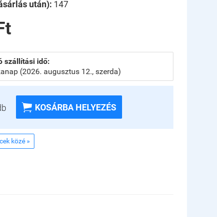
sárlás után):
147
Ft
 szállítási idő:
anap (2026. augusztus 12., szerda)

KOSÁRBA HELYEZÉS
db
ncek közé »