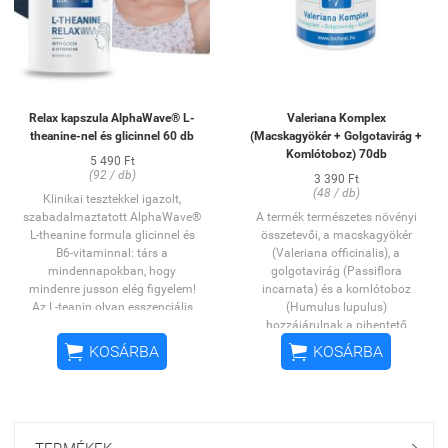
végén – ha harmóniára,
relaxációra és jobb alvásra
vágysz.
Nyáron fogyaszthatod
jéghidegen egy kis citromlével.
Enyhe és kiegyensúlyozott, finom
Relax kapszula AlphaWave® L-
Valeriana Komplex
íz
theanine-nel és glicinnel 60 db
(Macskagyökér + Golgotavirág +
Értékes illóolajokkal teli
Komlótoboz) 70db
Már évszázadok óta nagyra
5 490 Ft
(92 / db)
értékelik
3 390 Ft
(48 / db)
Alacsony THC- tartalmú
Klinikai tesztekkel igazolt,
kenderlevélből így nem bódító
szabadalmaztatott AlphaWave®
A termék természetes növényi
hatású
L-theanine formula glicinnel és
összetevői, a macskagyökér
Súly: 25g
B6-vitaminnal: társ a
(Valeriana officinalis), a
mindennapokban, hogy
golgotavirág (Passiflora
mindenre jusson elég figyelem!
incarnata) és a komlótoboz
Az L-teanin olyan esszenciális
(Humulus lupulus)
aminosav, mely elősegíti a
hozzájárulnak a pihentető
koncentráció és a figyelmi fókusz
alváshoz és a megfelelő


KOSÁRBA
KOSÁRBA
fenntartását, mellékhatások
relaxációhoz.
nélkül nyugtat meg és támogatja
240 mg macskagyökér
a kognitív folyamatokat. A
kivonat/napi adag
modern ember legfőbb segítője a
180 mg komlótoboz
rohanó világ kihívásaival
kivonat/napi adag