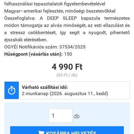
felhasználási tapasztalatok figyelembevételével
Magyar–amerikai fejlesztés, minőségi összetevőkkel
Összefoglalva: A DEEP SLEEP kapszula természetes
módon támogatja az alvás minőségét, az esti ellazulást és
a stressz csökkentését, így segít a nyugodt, pihentető
éjszakák elérésében.
OGYÉI Notifikációs szám: 37534/2025
Hűségpont (vásárlás után):
150
4 990 Ft
(83 Ft / db)
Várható szállítási idő:

2 munkanap (2026. augusztus 11., kedd)
db

KOSÁRBA HELYEZÉS