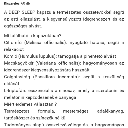
Kiszerelés:
60 db
A DEEP SLEEP kapszula természetes összetevőkkel segíti
az esti ellazulást, a kiegyensúlyozott idegrendszert és az
egészséges alvást.
Mi található a kapszulában?
Citromfű (Melissa officinalis): nyugtató hatású, segíti a
relaxációt
Komló (Humulus lupulus): támogatja a pihentető alvást
Macskagyökér (Valeriana officinalis): hagyományosan az
idegrendszer kiegyensúlyozására használt
Golgotavirág (Passiflora incarnata): segíti a feszültség
oldását
L-triptofán: esszenciális aminosav, amely a szerotonin és
melatonin képződésének előanyaga
Miért érdemes választani?
Természetes formula, mesterséges adalékanyag,
tartósítószer és színezék nélkül
Tudományos alapú összetevő-válogatás, a hagyományos