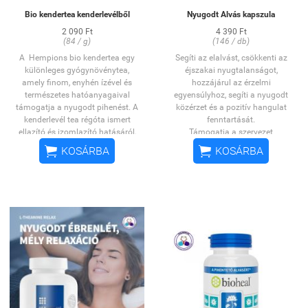
Bio kendertea kenderlevélből
Nyugodt Alvás kapszula
2 090 Ft
4 390 Ft
(84 / g)
(146 / db)
A Hempions bio kendertea egy
Segíti az elalvást, csökkenti az
különleges gyógynövénytea,
éjszakai nyugtalanságot,
amely finom, enyhén ízével és
hozzájárul az érzelmi
természetes hatóanyagaival
egyensúlyhoz, segíti a nyugodt
támogatja a nyugodt pihenést. A
közérzet és a pozitív hangulat
kenderlevél tea régóta ismert
fenntartását.
ellazító és izomlazító hatásáról,
Támogatja a szervezet
amely segíthet a stressz
stressztűrő képességét.


KOSÁRBA
KOSÁRBA
oldásában, az étvágy
ASPARAGUS RACEMOSUS gyökér
serkentésében és a pihentető
és GALAGONYA kivonat
alvás elősegítésében. Már az
csökkenti az éjszakai
ókori Indiában is fogyasztották
nyugtalanságot és a szervezet
rituális és gyógyászati célokra. A
stressz tűrő képességét, a
bio kendertea önmagában is
SÁFRÁNYVIRÁG kivonat pedig
kellemes élmény, de remekül
hozzájárul az érzelmi
kombinálható más
egyensúlyhoz, segíti a nyugodt
gyógynövényekkel, mint a menta,
közérzet és a pozitív hangulat
citromfű, hibiszkusz vagy
fenntartását. Az INOZITOL,
csipkebogyó. Ez a természetes,
MAGNÉZIUM és B6-, D- vitaminok
koffeinmentes nyugtató tea
elősegítik az idegrendszer
ideális választás egy hosszú nap
egészséges működéséhez.