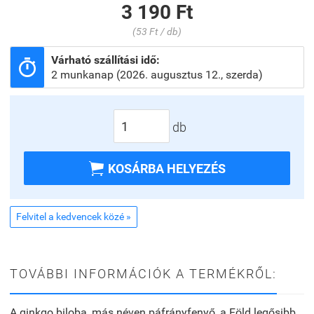
3 190 Ft
(53 Ft / db)
Várható szállítási idő:

2 munkanap (2026. augusztus 12., szerda)
db

KOSÁRBA HELYEZÉS
Felvitel a kedvencek közé »
TOVÁBBI INFORMÁCIÓK A TERMÉKRŐL:
A ginkgo biloba, más néven páfrányfenyő, a Föld legősibb