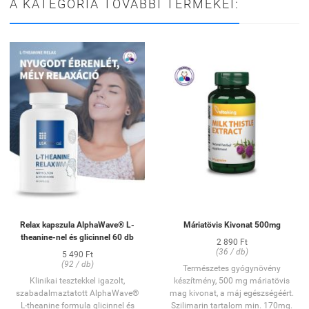
A KATEGÓRIA TOVÁBBI TERMÉKEI:
Relax kapszula AlphaWave® L-
Máriatövis Kivonat 500mg
theanine-nel és glicinnel 60 db
2 890 Ft
(36 / db)
5 490 Ft
(92 / db)
Természetes gyógynövény
Klinikai tesztekkel igazolt,
készítmény, 500 mg máriatövis
szabadalmaztatott AlphaWave®
mag kivonat, a máj egészségéért.
L-theanine formula glicinnel és
Szilimarin tartalom min. 170mg.