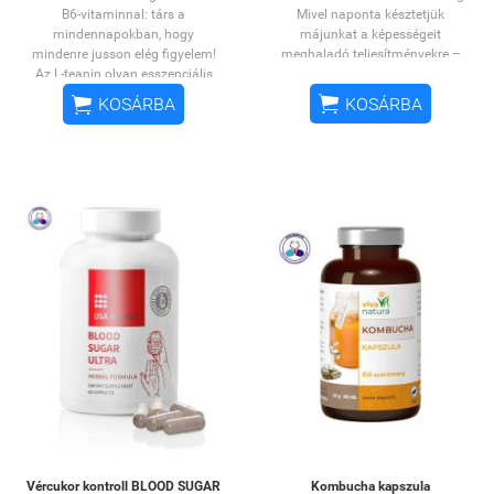
B6-vitaminnal: társ a
Mivel naponta késztetjük
mindennapokban, hogy
májunkat a képességeit
mindenre jusson elég figyelem!
meghaladó teljesítményekre –
Az L-teanin olyan esszenciális
amikor alkoholt fogyasztunk,
aminosav, mely elősegíti a
gyógyszert szedünk vagy nehéz,


KOSÁRBA
KOSÁRBA
koncentráció és a figyelmi fókusz
zsíros ételeket eszünk – ezért
fenntartását, mellékhatások
nagyon fontos, hogy valamilyen
nélkül nyugtat meg és támogatja
módon megpróbáljuk védeni,
a kognitív folyamatokat. A
illetve segíteni regenerálódását a
modern ember legfőbb segítője a
rengeteg megterhelés után. Ezt
rohanó világ kihívásaival
szolgálja a máriatövis, amely
szemben.
segít a máj megfelelő
Étrend-kiegészítő kapszula
működését. Kapszulánként
OGYÉI notifikációs
500mg máriatövis magot
szám:
34738/2024
tartalmaz.
Kiszerelés:
60 db
A máriatövis mag:
Származási ország:
EU
Támogathatja a máj
VEGÁN
egészségét
Hozzájárulhat a máj
méregtelenítéséhez
Segíthet fenntartani a
májműködést
Elősegíti az emésztést és
a test tisztulását.
Vércukor kontroll BLOOD SUGAR
Kombucha kapszula