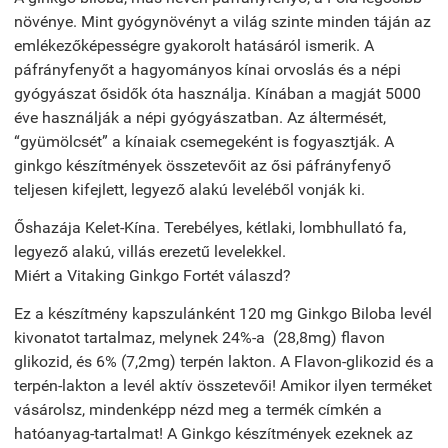
növénye. Mint gyógynövényt a világ szinte minden táján az
emlékezőképességre gyakorolt hatásáról ismerik. A
páfrányfenyőt a hagyományos kínai orvoslás és a népi
gyógyászat ősidők óta használja. Kínában a magját 5000
éve használják a népi gyógyászatban. Az áltermését,
“gyümölcsét” a kínaiak csemegeként is fogyasztják. A
ginkgo készítmények összetevőit az ősi páfrányfenyő
teljesen kifejlett, legyező alakú leveléből vonják ki.
Őshazája Kelet-Kína. Terebélyes, kétlaki, lombhullató fa,
legyező alakú, villás erezetű levelekkel.
Miért a Vitaking Ginkgo Fortét válaszd?
Ez a készítmény kapszulánként 120 mg Ginkgo Biloba levél
kivonatot tartalmaz, melynek 24%-a (28,8mg) flavon
glikozid, és 6% (7,2mg) terpén lakton. A Flavon-glikozid és a
terpén-lakton a levél aktív összetevői! Amikor ilyen terméket
vásárolsz, mindenképp nézd meg a termék címkén a
hatóanyag-tartalmat! A Ginkgo készítmények ezeknek az