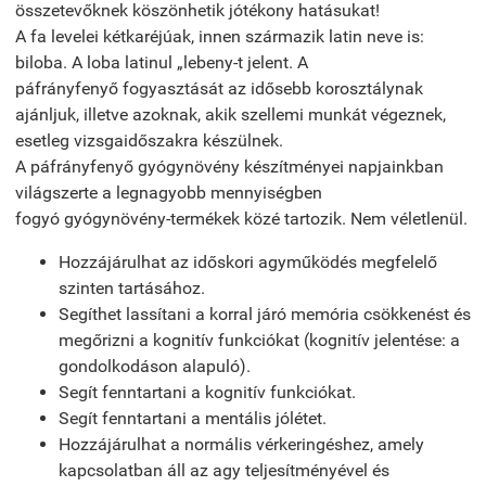
összetevőknek köszönhetik jótékony hatásukat!
A fa levelei kétkaréjúak, innen származik latin neve is:
biloba. A loba latinul „lebeny-t jelent. A
páfrányfenyő fogyasztását az idősebb korosztálynak
ajánljuk, illetve azoknak, akik szellemi munkát végeznek,
esetleg vizsgaidőszakra készülnek.
A páfrányfenyő gyógynövény készítményei napjainkban
világszerte a legnagyobb mennyiségben
fogyó gyógynövény-termékek közé tartozik. Nem véletlenül.
Hozzájárulhat az időskori agyműködés megfelelő
szinten tartásához.
Segíthet lassítani a korral járó memória csökkenést és
megőrizni a kognitív funkciókat (kognitív jelentése: a
gondolkodáson alapuló).
Segít fenntartani a kognitív funkciókat.
Segít fenntartani a mentális jólétet.
Hozzájárulhat a normális vérkeringéshez, amely
kapcsolatban áll az agy teljesítményével és