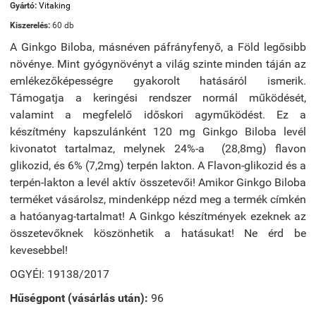
Gyártó:
Vitaking
Kiszerelés:
60 db
A Ginkgo Biloba, másnéven páfrányfenyő, a Föld legősibb
növénye. Mint gyógynövényt a világ szinte minden táján az
emlékezőképességre gyakorolt hatásáról ismerik.
Támogatja a keringési rendszer normál működését,
valamint a megfelelő időskori agyműködést. Ez a
készítmény kapszulánként 120 mg Ginkgo Biloba levél
kivonatot tartalmaz, melynek 24%-a (28,8mg) flavon
glikozid, és 6% (7,2mg) terpén lakton. A Flavon-glikozid és a
terpén-lakton a levél aktív összetevői! Amikor Ginkgo Biloba
terméket vásárolsz, mindenképp nézd meg a termék címkén
a hatóanyag-tartalmat! A Ginkgo készítmények ezeknek az
összetevőknek köszönhetik a hatásukat! Ne érd be
kevesebbel!
OGYÉI: 19138/2017
Hűségpont (vásárlás után):
96