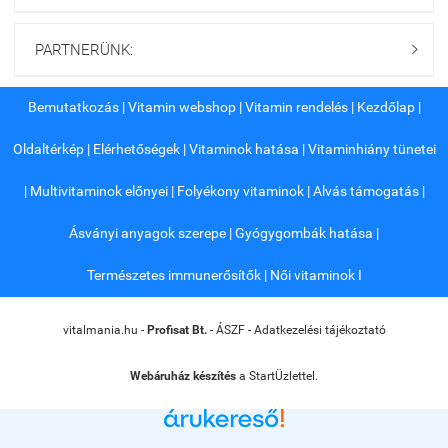
OGYÉI Notifikációs
Szám:
31912/2023
Kiszerelés:
60 db
PARTNERÜNK:

Ízhatása
: semleges
Származási ország:
EU
Bemutatkozás
|
Vitamin webshop
|
Vitamin rendelés
|
Kezdőlap
|
Oldaltérkép
|
Elérhetőségek
|
Vitaminok hatása
|
Vitaminhiány tünetei
|
Multivitaminok előnyei
|
Folyékony vitaminok
|
Alvás támogatás
|
Ásványi anyagok szerepe
|
Gyógygombák hatása
|
Természetes immunerősítők
|
Női vitaminok I
vitalmania.hu -
Profisat Bt.
-
ÁSZF
-
Adatkezelési tájékoztató
Webáruház készítés
a StartÜzlettel.