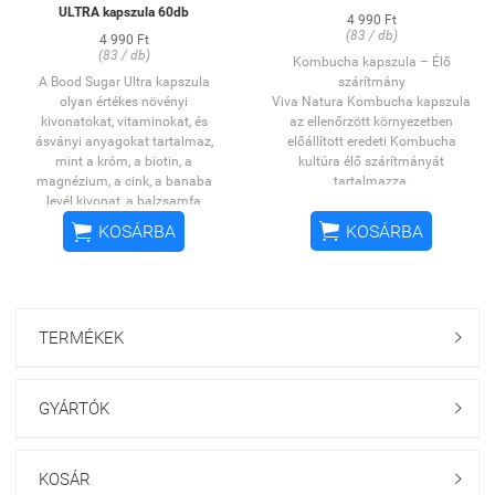
ULTRA kapszula 60db
4 990 Ft
OGYÉI: 25499/2020
(83 / db)
4 990 Ft
(83 / db)
Kombucha kapszula – Élő
A Bood Sugar Ultra kapszula
szárítmány
olyan értékes növényi
Viva Natura Kombucha kapszula
kivonatokat, vitaminokat, és
az ellenőrzött környezetben
ásványi anyagokat tartalmaz,
előállított eredeti Kombucha
mint a króm, a biotin, a
kultúra élő szárítmányát
magnézium, a cink, a banaba
tartalmazza.
levél kivonat, a balzsamfa
A kombucha, azaz a teagomba
gyanta, édesgyökér kivonat,
már minimum 1000 éve állhat az


KOSÁRBA
KOSÁRBA
cickafark kivonat és a selyem
egészség szolgálatában, bár
eperfa levél őrlemény amelyek az
pontos eredete nem ismert. A
egészséges életmód
kombucha igazából nem gomba,
kiegészítéseként, természetes
hanem zuzmó, ami a gomba és
módon segíthetik a normál a
az alga szimbiózisából kialakult
TERMÉKEK

vércukor szint fenntartását*
ősi életforma. Népi
A normál vércukorszint
gyógyászatban az
tartománya 4,0-6,9 mmol/l, az
immunrendszer erősítésére és
ettől eltérő adat, amit a vérből
emésztésjavításra használják.
GYÁRTÓK

vett laboreredmény mutat ki, már
betegségek vagy az
egészségtelen életmód
KOSÁR

fennállását sugallhatják.