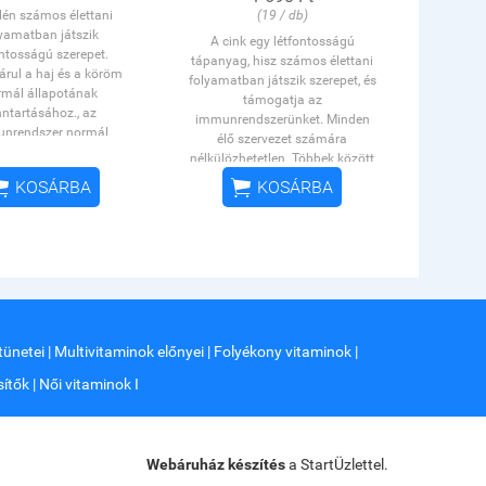
lén számos élettani
(19 / db)
yamatban játszik
A cink egy létfontosságú
ontosságú szerepet.
tápanyag, hisz számos élettani
árul a haj és a köröm
folyamatban játszik szerepet, és
rmál állapotának
támogatja az
nntartásához., az
immunrendszerünket. Minden
nrendszer normál
élő szervezet számára
működéséhez.,
nélkülözhetetlen. Többek között
ajzsmirigy
normál
részt vesz a normál szénhidrát-


KOSÁRBA
KOSÁRBA
hez, a sejtek oxidatív
anyagcserében, hozzájárul a haj,
resszel szembeni
a bőr és a köröm normál
ez. A Vitaking Szelén
állapotának fenntar­tásához, és
100 µg szerves szelént
az immunrendszer normál
lmaz. (hatóanyag: L-
működéséhez.
zeleno-metionin)
OGYÉI: 24926/2020
YÉI: 18986/2017
tünetei
|
Multivitaminok előnyei
|
Folyékony vitaminok
|
ítők
|
Női vitaminok I
Webáruház készítés
a StartÜzlettel.