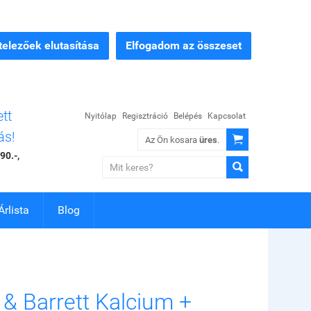
elezőek elutasítása
Elfogadom az összeset
ett
Nyitólap
Regisztráció
Belépés
Kapcsolat
ás!

Az Ön kosara
üres
.
90.-,

Árlista
Blog
 & Barrett Kalcium +