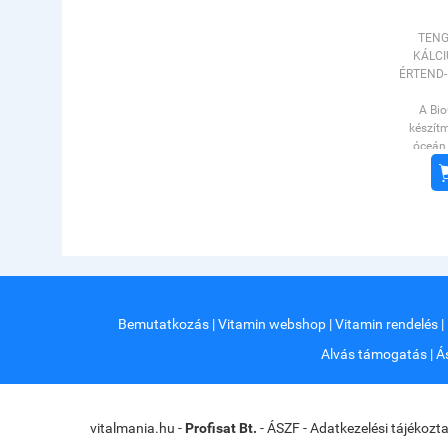
TENG
KÁLC
ÉRTEND-
A Bi
készítm
óceán 
származó
kalciumo
partj
(Litho
természe
a vízben
anyago
mért
százalék
Bemutatkozás
|
Vitamin webshop
|
Vitamin rendelés
|
is. A
gyako
Alvás támogatás
|
Á
szüksége
és fog
vitalmania.hu -
Profisat Bt.
-
ÁSZF
-
Adatkezelési tájékozt
rés