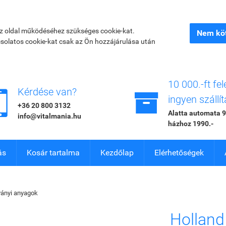
az oldal működéséhez szükséges cookie-kat.
Nem köt
csolatos cookie-kat csak az Ön hozzájárulása után
10 000.-ft fel


Kérdése van?
ingyen szállít
+36 20 800 3132
Alatta automata 9
info@vitalmania.hu
házhoz 1990.-
ás
Kosár tartalma
Kezdőlap
Elérhetőségek
ányi anyagok
Holland