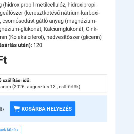
(hidroxipropil-metilcellulóz, hidroxipropil-
lgeálószer (keresztkötésű nátrium-karboxi-
z), csomósodást gátló anyag (magnézium-
gnézium-glükonát, Kalciumglükonát, Cink-
amin (Kolekalciferol), nedvesítőszer (glicerin)
sárlás után):
120
Ft
 szállítási idő:
anap (2026. augusztus 13., csütörtök)

KOSÁRBA HELYEZÉS
db
ncek közé »