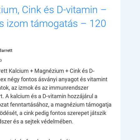
um, Cink és D-vitamin –
s izom támogatás – 120
arrett
b
rett Kalcium + Magnézium + Cink és D-
ex négy fontos ásványi anyagot és vitamint
ntok, az izmok és az immunrendszer
. A kalcium és a D-vitamin hozzájárul a
ozat fenntartásához, a magnézium támogatja
dését, a cink pedig fontos szerepet játszik
szer és a sejtek védelmében.