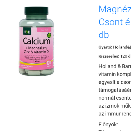
Magnézi
Csont é
db
Gyártó:
Holland&B
Kiszerelés:
120 d
Holland & Bar
vitamin kompl
egyesít a cso
támogatásáért
normál csont
az izmok műkö
az immunrend
Előnyök: