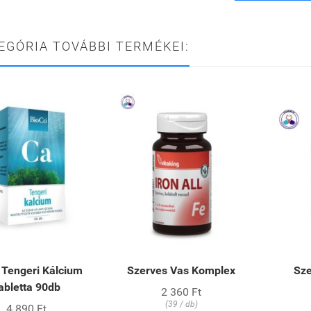
EGÓRIA TOVÁBBI TERMÉKEI:
 Tengeri Kálcium
Szerves Vas Komplex
Sze
abletta 90db
2 360 Ft
(39 / db)
4 890 Ft