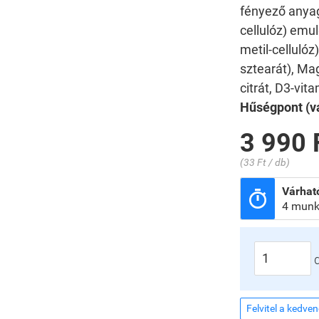
fényező anyag 
cellulóz) emu
metil-celluló
sztearát), Ma
citrát, D3-vit
Hűségpont (vá
3 990 
(33 Ft / db)
Várható

4 munk
Felvitel a kedve