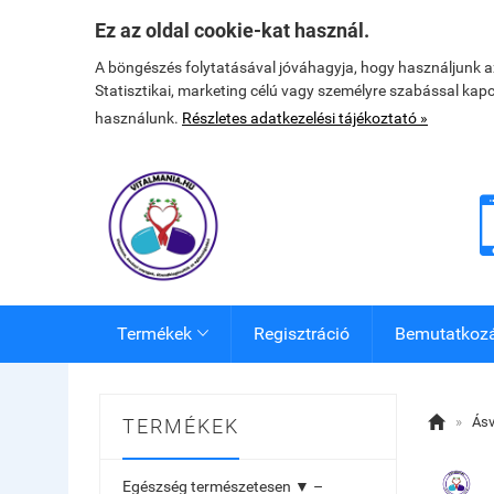
Ez az oldal cookie-kat használ.
A böngészés folytatásával jóváhagyja, hogy használjunk 
Statisztikai, marketing célú vagy személyre szabással kap
használunk.
Részletes adatkezelési tájékoztató »
Termékek
Regisztráció
Bemutatkoz


»
Ásv
TERMÉKEK
Egészség természetesen ▼ –