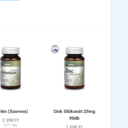
lén (Szerves)
Cink Glükonát 25mg
90db
2 390 Ft
(27 / db)
1 690 Ft