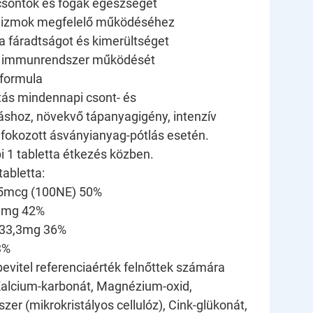
csontok és fogak egészségét
z izmok megfelelő működéséhez
a fáradtságot és kimerültséget
z immunrendszer működését
 formula
ztás mindennapi csont- és
shoz, növekvő tápanyagigény, intenzív
fokozott ásványianyag-pótlás esetén.
i 1 tabletta étkezés közben.
abletta:
,5mcg (100NE) 50%
3mg 42%
33,3mg 36%
3%
evitel referenciaérték felnőttek számára
Kalcium-karbonát, Magnézium-oxid,
er (mikrokristályos cellulóz), Cink-glükonát,