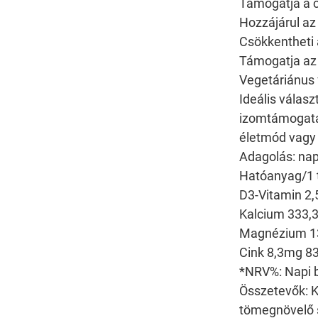
Támogatja a 
Hozzájárul a
Csökkentheti 
Támogatja a
Vegetáriánus
Ideális válas
izomtámogatá
életmód vagy 
Adagolás: nap
Hatóanyag/1 t
D3-Vitamin 2
Kalcium 333,
Magnézium 1
Cink 8,3mg 8
*NRV%: Napi b
Összetevők: 
tömegnövelő sz