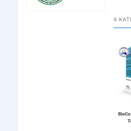
A KAT
BioCo
T