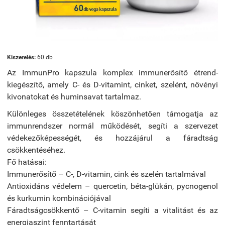
Kiszerelés:
60 db
Az ImmunPro kapszula komplex immunerősítő étrend-
kiegészítő, amely C- és D-vitamint, cinket, szelént, növényi
kivonatokat és huminsavat tartalmaz.
Különleges összetételének köszönhetően támogatja az
immunrendszer normál működését, segíti a szervezet
védekezőképességét, és hozzájárul a fáradtság
csökkentéséhez.
Fő hatásai:
Immunerősítő – C-, D-vitamin, cink és szelén tartalmával
Antioxidáns védelem – quercetin, béta-glükán, pycnogenol
és kurkumin kombinációjával
Fáradtságcsökkentő – C-vitamin segíti a vitalitást és az
energiaszint fenntartását