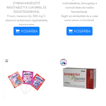
ÉTREND-KIEGÉSZÍTŐ
működéséhez, támogatja a
RÁGÓTABLETTA CUKORRAL ÉS
normál látás és hallás
ÉDESÍTŐSZEREKKEL
fenntartását.
Finom, narancs ízű, 500 mg C-
Segíti az emésztést és a vese
vitamint tartalmazó rágótabletta,
egészséges működését.
természetes
Hozzájárul a normál
aromával!
Fogyasztását
vércukorszint és a normál


KOSÁRBA
KOSÁRBA
ajánljuk
mindazoknak, akik a
vérnyomás fenntartásához.
vízzel lenyelhető tabletta helyett
Támogatja az izmok, ízületek és
inkább rágótablettával szeretnék
csontok normál funkcióját.
biztosítani szervezetük C-vitamin
Kálcium, Boswelliasav, Ginkgo
ellátottságát, vagy akik nyelési
biloba, Kurkuma, Fekete bors,
nehézséggel küzdenek (pl. idős
Ginzeng, Vörös szőlőmag, Rubia
korban lévők,
cordifolia, Vitamin komplex
gyermekek).
Fogyasztása
Hozzájárul az immunrendszer
különösen javasolt
fokozott C-
normál működéséhez, a sejtek
vitamin szükséglet idején,
oxidatív stresszel szembeni
egyoldalú, vitaminhiányos
védekezéséhez. Támogatja a
táplálkozás fennállásakor, vagy
megfelelő kollagén képződést és
betegséget követően, a felépülés
ezen keresztül az erek, a bőr,
időszaka alatt. A C-vitamin
csontok, a porcok, a fogíny és a
hozzájárul:
fogak normál állapotának
fenntartását. Segíti az izmok, és
az
ideg- és
csontok normál funkcióját.
immunrendszer
normál
Hozzájárul a normál