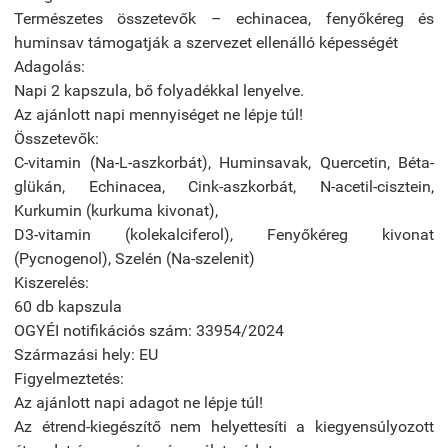
Természetes összetevők – echinacea, fenyőkéreg és
huminsav támogatják a szervezet ellenálló képességét
Adagolás:
Napi 2 kapszula, bő folyadékkal lenyelve.
Az ajánlott napi mennyiséget ne lépje túl!
Összetevők:
C-vitamin (Na-L-aszkorbát), Huminsavak, Quercetin, Béta-
glükán, Echinacea, Cink-aszkorbát, N-acetil-cisztein,
Kurkumin (kurkuma kivonat),
D3-vitamin (kolekalciferol), Fenyőkéreg kivonat
(Pycnogenol), Szelén (Na-szelenit)
Kiszerelés:
60 db kapszula
OGYÉI notifikációs szám: 33954/2024
Származási hely: EU
Figyelmeztetés:
Az ajánlott napi adagot ne lépje túl!
Az étrend-kiegészítő nem helyettesíti a kiegyensúlyozott