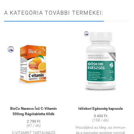
A KATEGÓRIA TOVÁBBI TERMÉKEI:
BioCo Narancs Ízű C-Vitamin
Időskori Egészség kapszula
500mg Rágótabletta 60db
9 490 Ft
(158 / db)
2 790 Ft
(47 / db)
Hozzájárul az ideg-, az immun-
C-VITAMINT TARTALMAZÓ
és a keringési rendszer normál