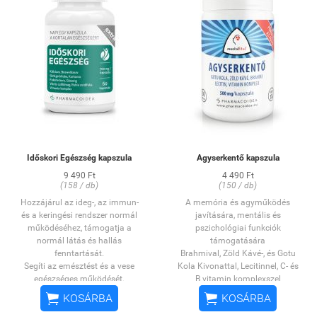
tartandó.
Nem tartalmaz allergén
összetevőt!
Tápérték 100 g termékben:
energia: 471 kJ (112,1 kcal);
fehérje: 3,3 g; szénhidrát: 13,8 g
ebből cukor: 3,9 g; zsír: 4,3 g,
telített zsírsav: 0,0 g.
OÉTI notifikációs szám:
10077/2012
Időskori Egészség kapszula
Agyserkentő kapszula
1 tabletta
tartalmaz
9 490 Ft
4 490 Ft
(158 / db)
(150 / db)
Mennyisé
RDA
Hatóanyag
g:
*
Hozzájárul az ideg-, az immun-
A memória és agyműködés
C-vitamin
40 mg
50 %
és a keringési rendszer normál
javítására, mentális és
Niacin
8 NE mg
50 %
működéséhez, támogatja a
pszichológiai funkciók
normál látás és hallás
6 α-TE
támogatására
E-vitamin
50 %
fenntartását.
mg
Brahmival, Zöld Kávé-, és Gotu
Segíti az emésztést és a vese
Kola Kivonattal, Lecitinnel, C- és
Pantoténsav
3 mg
50 %
egészséges működését.
B vitamin komplexszel
B
-vitamin
0,7 mg
50 %
6
Hozzájárul a normál
Hozzájárul az immunrendszer
B
-vitamin
0,7 mg
50 %


KOSÁRBA
KOSÁRBA
2
vércukorszint és a normál
egészséges működéséhez,
B
-vitamin
0,55 mg
50 %
1