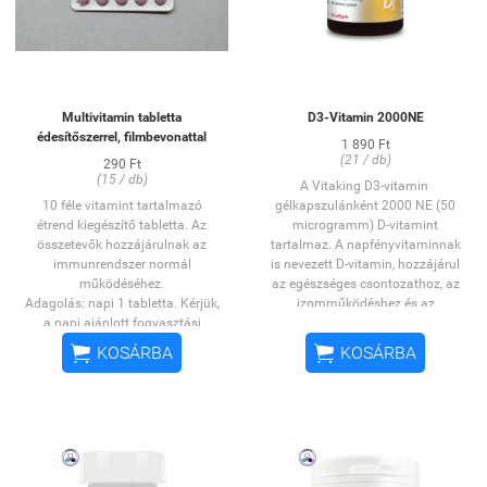
Multivitamin tabletta
D3-Vitamin 2000NE
édesítőszerrel, filmbevonattal
1 890 Ft
(21 / db)
290 Ft
(15 / db)
A Vitaking D3-vitamin
10 féle vitamint tartalmazó
gélkapszulánként 2000 NE (50
étrend kiegészítő tabletta. Az
microgramm) D-vitamint
összetevők hozzájárulnak az
tartalmaz. A napfényvitaminnak
immunrendszer normál
is nevezett D-vitamin, hozzájárul
működéséhez.
az egészséges csontozathoz, az
Adagolás: napi 1 tabletta. Kérjük,
izomműködéshez és az
a napi ajánlott fogyasztási
immunrendszer normál
mennyiséget ne lépje túl. Az
működéséhez.


KOSÁRBA
KOSÁRBA
étrend-kiegészítő nem helyettesíti
OGYÉI: 14296/2014
a kiegyensúlyozott, vegyes
étrendet és az egészséges
életmódot.
Száraz helyen, 25 C alatti
hőmérsékleten, erős fénytől
védve, kisgyermekektől elzárva