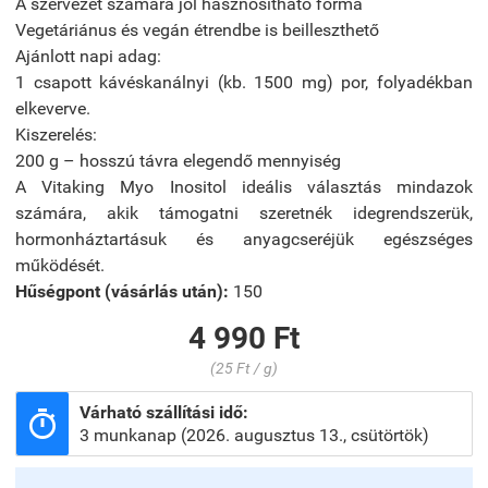
A szervezet számára jól hasznosítható forma
Vegetáriánus és vegán étrendbe is beilleszthető
Ajánlott napi adag:
1 csapott kávéskanálnyi (kb. 1500 mg) por, folyadékban
elkeverve.
Kiszerelés:
200 g – hosszú távra elegendő mennyiség
A Vitaking Myo Inositol ideális választás mindazok
számára, akik támogatni szeretnék idegrendszerük,
hormonháztartásuk és anyagcseréjük egészséges
működését.
Hűségpont (vásárlás után):
150
4 990 Ft
(25 Ft / g)
Várható szállítási idő:

3 munkanap (2026. augusztus 13., csütörtök)