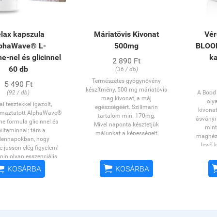
lax kapszula
Máriatövis Kivonat
Vér
phaWave® L-
500mg
BLOO
e-nel és glicinnel
k
2 890 Ft
60 db
(36 / db)
Természetes gyógynövény
5 490 Ft
készítmény, 500 mg máriatövis
(92 / db)
A Bood 
mag kivonat, a máj
oly
ai tesztekkel igazolt,
egészségéért. Szilimarin
kivonat
maztatott AlphaWave®
tartalom min. 170mg.
ásványi
ne formula glicinnel és
Mivel naponta késztetjük
mint
vitaminnal: társ a
májunkat a képességeit
magnézi
ennapokban, hogy
meghaladó teljesítményekre –
levél 
 jusson elég figyelem!
amikor alkoholt fogyasztunk,
gyanta
anin olyan esszenciális
gyógyszert szedünk vagy nehéz,
cickafa
av, mely elősegíti a


KOSÁRBA
KOSÁRBA
zsíros ételeket eszünk – ezért
eperfa le
tráció és a figyelmi
nagyon fontos, hogy valamilyen
eg
usz fenntartását,
módon megpróbáljuk védeni,
kiegész
atások nélkül nyugtat
illetve segíteni regenerálódását a
módon s
 támogatja a kognitív
rengeteg megterhelés után. Ezt
vércuko
tokat. A modern ember
szolgálja a máriatövis, amely
A no