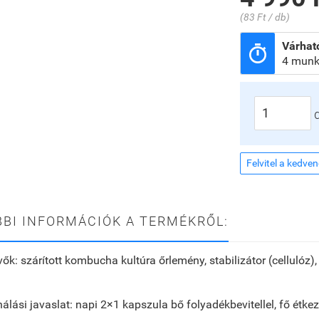
(83 Ft / db)
Várható

4 munk
Felvitel a kedve
BI INFORMÁCIÓK A TERMÉKRŐL:
vők:
szárított kombucha kultúra őrlemény, stabilizátor (cellulóz),
álási javaslat:
napi 2×1 kapszula bő folyadékbevitellel, fő étke