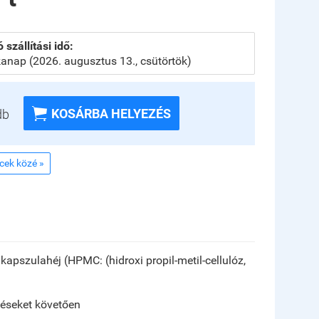
 szállítási idő:
anap (2026. augusztus 13., csütörtök)

KOSÁRBA HELYEZÉS
db
ncek közé »
 kapszulahéj (HPMC: (hidroxi propil-metil-cellulóz,
zéseket követően