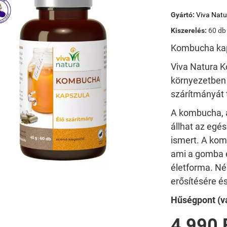
Gyártó:
Viva Natu
Kiszerelés:
60 db
Kombucha kap
Viva Natura K
környezetben 
szárítmányát 
A kombucha, 
állhat az egé
ismert. A ko
ami a gomba é
életforma. N
erősítésére é
Hűségpont (vá
4 990 