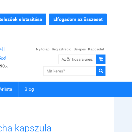
elezőek elutasítása
Elfogadom az összeset
ett
Nyitólap
Regisztráció
Belépés
Kapcsolat
ás!

Az Ön kosara
üres
.
90.-,

Árlista
Blog
ha kapszula