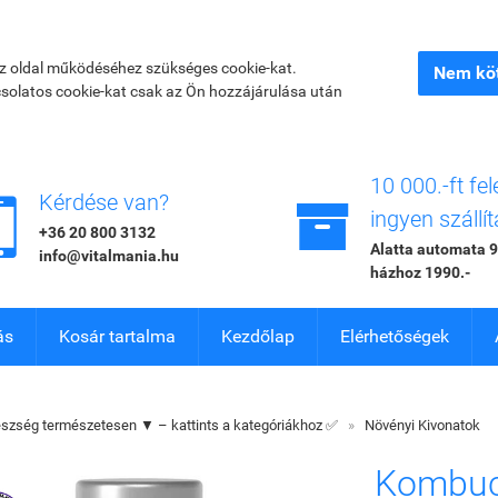
az oldal működéséhez szükséges cookie-kat.
Nem köt
csolatos cookie-kat csak az Ön hozzájárulása után
10 000.-ft fel


Kérdése van?
ingyen szállít
+36 20 800 3132
Alatta automata 9
info@vitalmania.hu
házhoz 1990.-
ás
Kosár tartalma
Kezdőlap
Elérhetőségek
szség természetesen ▼ – kattints a kategóriákhoz ✅
»
Növényi Kivonatok
Kombuc