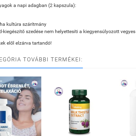
yagok a napi adagban (2 kapszula):
a kultúra szárítmány
d-kiegészítő szedése nem helyettesíti a kiegyensúlyozott vegye
k elől elzárva tartandó!
EGÓRIA TOVÁBBI TERMÉKEI: