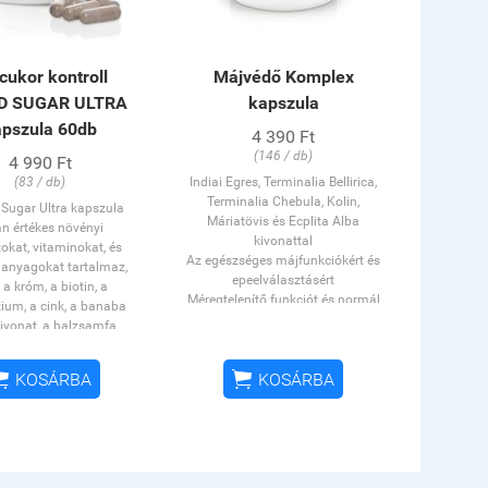
cukor kontroll
Májvédő Komplex
D SUGAR ULTRA
kapszula
apszula 60db
4 390 Ft
(146 / db)
4 990 Ft
(83 / db)
Indiai Egres, Terminalia Bellirica,
Terminalia Chebula, Kolin,
Sugar Ultra kapszula
Máriatövis és Ecplita Alba
an értékes növényi
kivonattal
okat, vitaminokat, és
Az egészséges májfunkciókért és
 anyagokat tartalmaz,
epeelválasztásért
 a króm, a biotin, a
Méregtelenítő funkciót és normál
um, a cink, a banaba
zsíranyagcserét támogat
kivonat, a balzsamfa
, édesgyökér kivonat,
A MÁRIATÖVIS mag és az
rk kivonat és a selyem


KOSÁRBA
KOSÁRBA
ECLIPTA ALBA levél kivonatai
vél őrlemény amelyek az
támogatják az egészséges
észséges életmód
májfunkciókat és
ítéseként, természetes
epeelválasztást, a máriatövis
egíthetik a normál a
mag kivonata továbbá
r szint fenntartását*
hozzájárul a májszövet és a
rmál vércukorszint