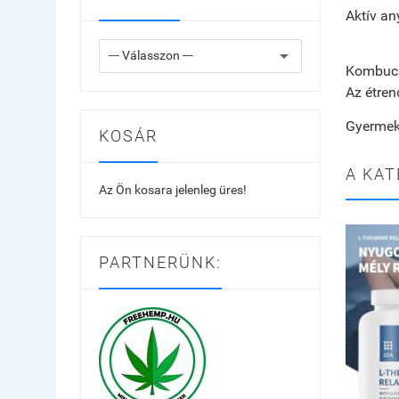
Aktív an
Kombuch
Az étren
Gyermeke
KOSÁR
A KAT
Az Ön kosara jelenleg üres!
PARTNERÜNK: