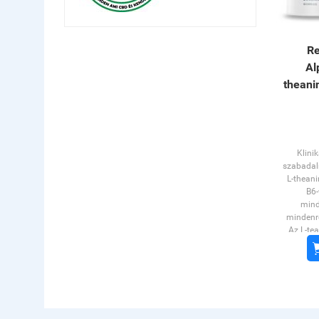
Re
Al
theanin
Klinik
szabadal
L-theani
B6-
mind
mindenre
Az L-te
aminos
koncen
fók
mellékh
meg és
folyama