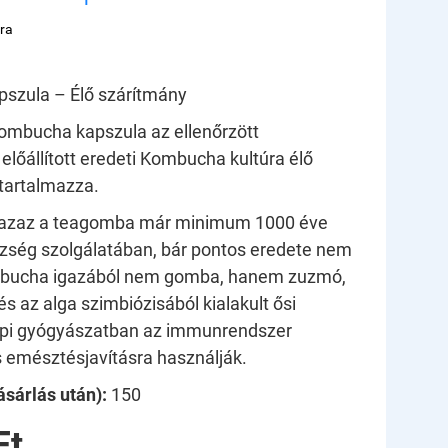
ra
szula – Élő szárítmány
ombucha kapszula az ellenőrzött
előállított eredeti Kombucha kultúra élő
tartalmazza.
azaz a teagomba már minimum 1000 éve
szség szolgálatában, bár pontos eredete nem
mbucha igazából nem gomba, hanem zuzmó,
s az alga szimbiózisából kialakult ősi
épi gyógyászatban az immunrendszer
s emésztésjavításra használják.
sárlás után):
150
Ft