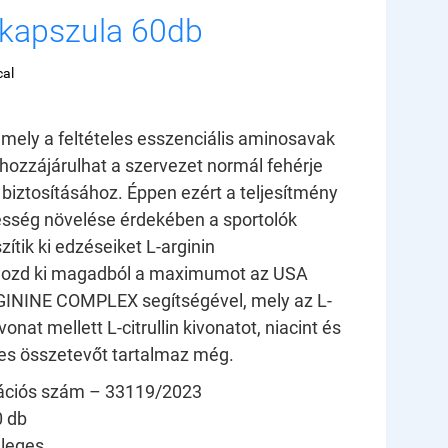
 kapszula 60db
cal
, mely a feltételes esszenciális aminosavak
 hozzájárulhat a szervezet normál fehérje
 biztosításához. Éppen ezért a teljesítmény
esség növelése érdekében a sportolók
ítik ki edzéseiket L-arginin
ozd ki magadból a maximumot az USA
GININE COMPLEX segítségével, mely az L-
vonat mellett L-citrullin kivonatot, niacint és
es összetevőt tartalmaz még.
kációs szám
– 33119/2023
 db
leges