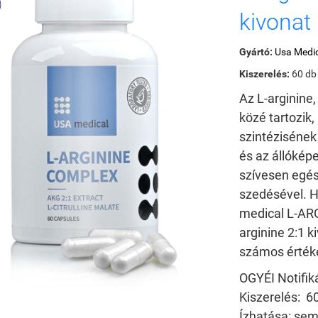
kivonat
Gyártó:
Usa Medi
Kiszerelés:
60 db
Az L-arginine
közé tartozik,
szintézisének
és az állókép
szívesen egész
szedésével.
H
medical L-AR
arginine 2:1 ki
számos érték
OGYÉI Notifi
Kiszerelés:
60
Ízhatása:
sem