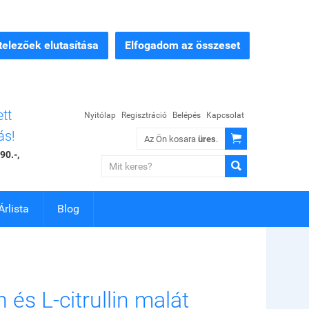
elezőek elutasítása
Elfogadom az összeset
ett
Nyitólap
Regisztráció
Belépés
Kapcsolat
ás!

Az Ön kosara
üres
.
90.-,

Árlista
Blog
n és L-citrullin malát