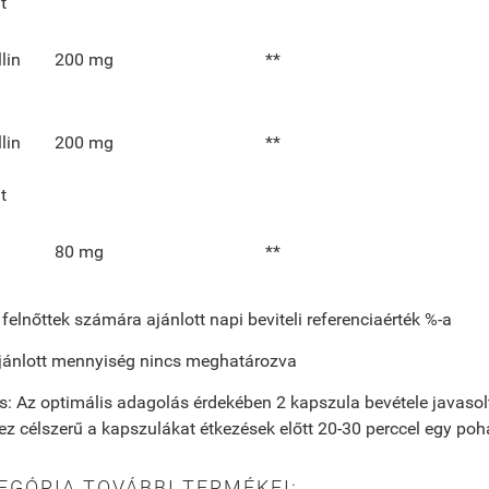
t
llin
200 mg
**
llin
200 mg
**
t
80 mg
**
felnőttek számára ajánlott napi beviteli referenciaérték %-a
ajánlott mennyiség nincs meghatározva
: Az optimális adagolás érdekében 2 kapszula bevétele javaso
ez célszerű a kapszulákat étkezések előtt 20-30 perccel egy pohá
EGÓRIA TOVÁBBI TERMÉKEI: