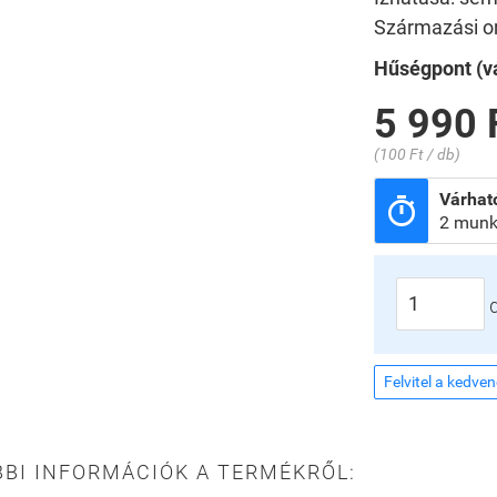
Származási o
Hűségpont (vá
5 990 
(100 Ft / db)
Várható

2 munk
Felvitel a kedve
BI INFORMÁCIÓK A TERMÉKRŐL: