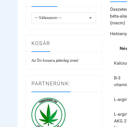
Összetevő
béta-ala
(niacin)
Hatóany
KOSÁR
Né
Az Ön kosara jelenleg üres!
Kalci
B-3
PARTNERÜNK:
vitami
L-argi
L-argi
AKG 2