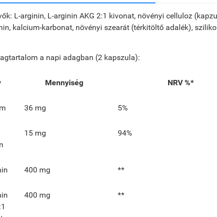
k: L-arginin, L-arginin AKG 2:1 kivonat, növényi celluloz (kapzula 
nin, kalcium-karbonat, növényi szearát (térkitöltő adalék), szili
agtartalom a napi adagban (2 kapszula):
v
Mennyiség
NRV %*
um
36 mg
5%
15 mg
94%
n
nin
400 mg
**
nin
400 mg
**
:1