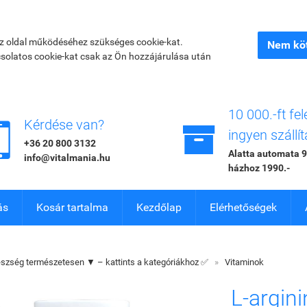
az oldal működéséhez szükséges cookie-kat.
Nem köt
csolatos cookie-kat csak az Ön hozzájárulása után
10 000.-ft fel


Kérdése van?
ingyen szállít
+36 20 800 3132
Alatta automata 9
info@vitalmania.hu
házhoz 1990.-
ás
Kosár tartalma
Kezdőlap
Elérhetőségek
szség természetesen ▼ – kattints a kategóriákhoz ✅
»
Vitaminok
L-argini