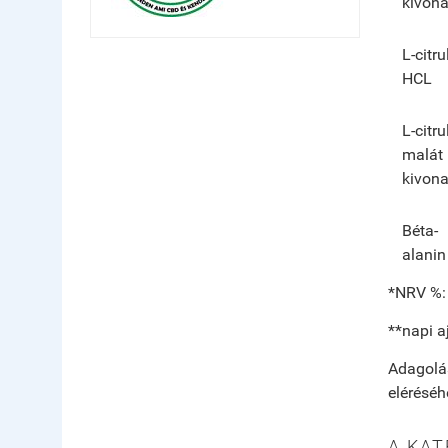
kivona
L-citru
HCL
L-citru
malát
kivona
Béta-
alanin
*NRV %: 
**napi 
Adagolás
eléréséh
A KAT