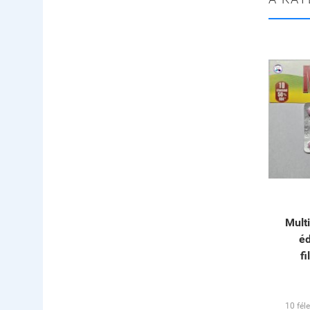
Multi
éd
f
10 fél