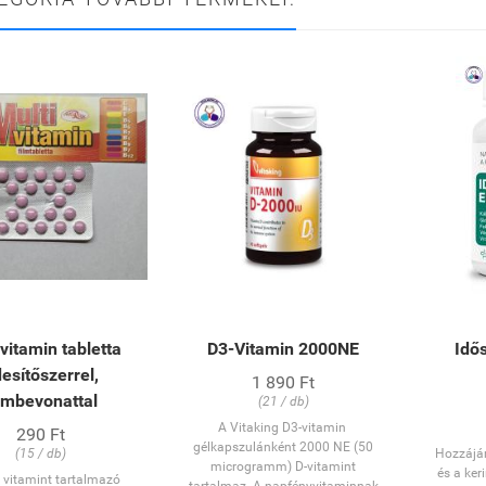
vitamin tabletta
D3-Vitamin 2000NE
Idő
esítőszerrel,
1 890 Ft
ilmbevonattal
(21 / db)
A Vitaking D3-vitamin
290 Ft
gélkapszulánként 2000 NE (50
(15 / db)
Hozzájár
microgramm) D-vitamint
és a ker
e vitamint tartalmazó