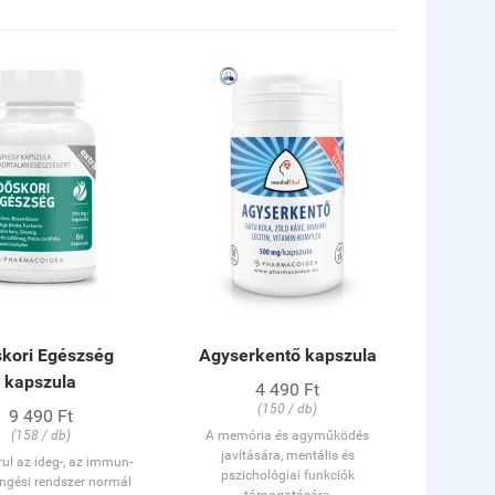
skori Egészség
Agyserkentő kapszula
kapszula
4 490 Ft
(150 / db)
9 490 Ft
(158 / db)
A memória és agyműködés
javítására, mentális és
ul az ideg-, az immun-
pszichológiai funkciók
ingési rendszer normál