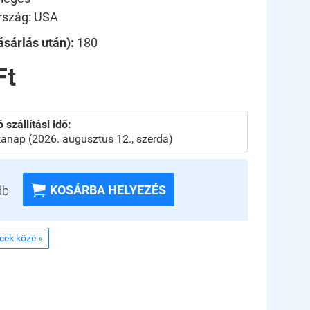
rszág: USA
sárlás után):
180
Ft
 szállítási idő:
anap (2026. augusztus 12., szerda)

KOSÁRBA HELYEZÉS
db
ncek közé »