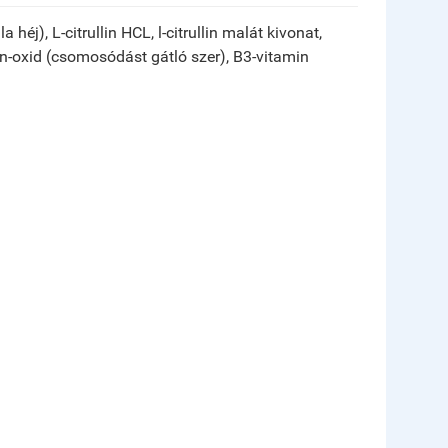
héj), L-citrullin HCL, l-citrullin malát kivonat,
kon-oxid (csomosódást gátló szer), B3-vitamin