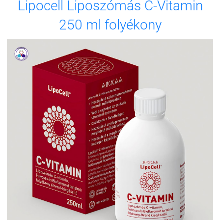
Lipocell Liposzómás C-Vitamin
250 ml folyékony