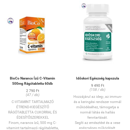
BioCo Narancs Ízű C-Vitamin
Időskori Egészség kapszula
500mg Rágótabletta 60db
9 490 Ft
(158 / db)
2 790 Ft
(47 / db)
Hozzájárul az ideg-, az immun-
C-VITAMINT TARTALMAZÓ
és a keringési rendszer normál
ÉTREND-KIEGÉSZÍTŐ
működéséhez, támogatja a
RÁGÓTABLETTA CUKORRAL ÉS
normál látás és hallás
ÉDESÍTŐSZEREKKEL
fenntartását.
Finom, narancs ízű, 500 mg C-
Segíti az emésztést és a vese
vitamint tartalmazó rágótabletta,
egészséges működését.