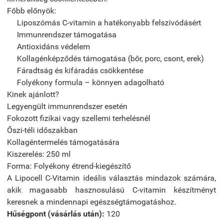
Főbb előnyök:
Liposzómás C-vitamin a hatékonyabb felszívódásért
Immunrendszer támogatása
Antioxidáns védelem
Kollagénképződés támogatása (bőr, porc, csont, erek)
Fáradtság és kifáradás csökkentése
Folyékony formula – könnyen adagolható
Kinek ajánlott?
Legyengült immunrendszer esetén
Fokozott fizikai vagy szellemi terhelésnél
Őszi-téli időszakban
Kollagéntermelés támogatására
Kiszerelés: 250 ml
Forma: Folyékony étrend-kiegészítő
A Lipocell C-Vitamin ideális választás mindazok számára,
akik magasabb hasznosulású C-vitamin készítményt
keresnek a mindennapi egészségtámogatáshoz.
Hűségpont (vásárlás után):
120