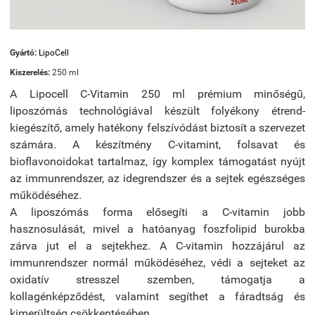
Gyártó:
LipoCell
Kiszerelés:
250 ml
A Lipocell C-Vitamin 250 ml prémium minőségű,
liposzómás technológiával készült folyékony étrend-
kiegészítő, amely hatékony felszívódást biztosít a szervezet
számára. A készítmény C-vitamint, folsavat és
bioflavonoidokat tartalmaz, így komplex támogatást nyújt
az immunrendszer, az idegrendszer és a sejtek egészséges
működéséhez.
A liposzómás forma elősegíti a C-vitamin jobb
hasznosulását, mivel a hatóanyag foszfolipid burokba
zárva jut el a sejtekhez. A C-vitamin hozzájárul az
immunrendszer normál működéséhez, védi a sejteket az
oxidatív stresszel szemben, támogatja a
kollagénképződést, valamint segíthet a fáradtság és
kimerültség csökkentésében.