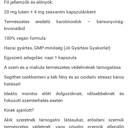
Fő jellemzők és előnyök:
20 mg lutein + 4 mg zeaxantin kapszulánként
Természetes eredetű karotinoidok – bársonyvirág-
kivonatból
100% vegán formula
Hazai gyártás, GMP-minőség (Jó Gyártási Gyakorlat)
Egyszerű adagolás: napi 1 kapszula
A szem és a makula természetes védelmének támogatása
Segíthet csökkenteni a kék fény és az oxidatív stressz káros
hatásait
Ideális monitor előtt dolgozóknak, idősebbeknek és
fokozott szemterhelés esetén
Kinek ajánlott?
Akik szeretnék támogatni látásukat, erősíteni szemük
természetes védelmét, vagy növelni szemük ellenálló