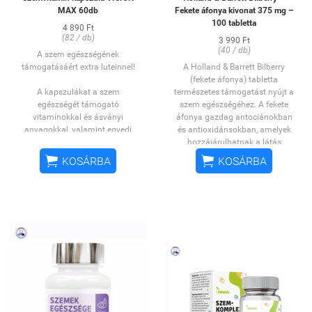
MAX 60db
Fekete áfonya kivonat 375 mg –
100 tabletta
4 890 Ft
(82 / db)
3 990 Ft
(40 / db)
A szem egészségének
támogatásáért extra luteinnel!
A Holland & Barrett Bilberry
(fekete áfonya) tabletta
A kapszulákat a szem
természetes támogatást nyújt a
egészségét támogató
szem egészségéhez. A fekete
vitaminokkal és ásványi
áfonya gazdag antociánokban
anyagokkal, valamint egyedi
és antioxidánsokban, amelyek
növényi kivonatok és erőteljes
hozzájárulhatnak a látás
hatóanyagok keverékével
funkcióinak megőrzéséhez és a


KOSÁRBA
KOSÁRBA
töltöttük meg, hogy természetes
sejtek oxidatív stresszel
módon támogathasd a
szembeni védelméhez.
látásodat!
Előnyök:
Összetevők:
Segíthet fenntartani a szem
L-aszkorbinsav, zselatin
egészségét
kapszulahéj, nikotinamid, cink-
Támogathatja a normál látást
citrát, lutein, D-alfa-tokoferol,
Természetes antioxidáns forrás
szemvidítófű kivonat (Euphrasia
Vegetáriánus formula
Officinalis), ginkgo biloba levél
A készítmény ideális
kivonat, százlevelű rózsa kivonat
mindenkinek, aki szeretné védeni
(Rosa Centifolia), rutin,
szeme egészségét, vagy szeretne
dokozahexaénsav, tiamin-
extra támogatást hosszú