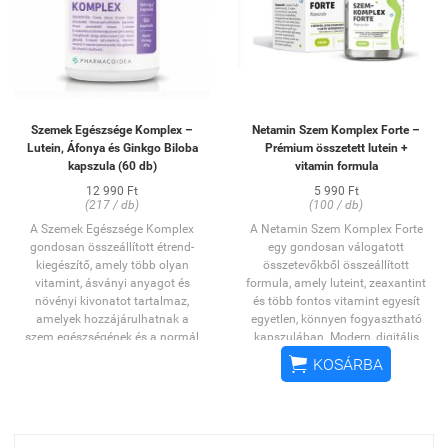
hidroklorid, riboflavin, zeaxantin,
képernyőhasználat,
kvercetin, réz-glükonát, D-biotin,
szemfáradtság vagy időskori
béta-karotin, szelén,
látásromlás esetén.
cianokobalamin.
Adagolás: Vegyen be egy-két
OGYÉI Notifikációs szám:
tablettát naponta kétszer-
32739/2023
háromszor, lehetőleg étkezés
Kiszerelés: 60 db
közben. Ne lépje túl a megadott
Szemek Egészsége Komplex –
Netamin Szem Komplex Forte –
Ízhatása: semleges
adagot.
Lutein, Áfonya és Ginkgo Biloba
Prémium összetett lutein +
Származási ország: EU
Hatóanyag/1 tabletta: 375 mg
kapszula (60 db)
vitamin formula
Áfonya kivonat (Vaccinium
myrtillus) (gyümölcs)
12 990 Ft
5 990 Ft
(217 / db)
(100 / db)
Összetevők: Tömegnövelő
anyagok (dikalcium-foszfát,
A Szemek Egészsége Komplex
A Netamin Szem Komplex Forte
mikrokristályos cellulóz),
gondosan összeállított étrend-
egy gondosan válogatott
áfonyakivonat,
kiegészítő, amely több olyan
összetevőkből összeállított
csomósodásgátló anyagok
vitamint, ásványi anyagot és
formula, amely luteint, zeaxantint
(szilícium-dioxid, magnézium-
növényi kivonatot tartalmaz,
és több fontos vitamint egyesít
sztearát), vörösrépa por.
amelyek hozzájárulhatnak a
egyetlen, könnyen fogyasztható
szem egészségének és a normál
kapszulában. Modern, digitális
látás fenntartásának
világunkban a szemek

KOSÁRBA
támogatásához.
mindennapi támogatása sokak
számára fontos; ezt a terméket
A formula kiemelt összetevői a
kifejezetten azoknak ajánlják,
körömvirág kivonatból származó
akik szeretnék tudatosabban
lutein, a fekete áfonya kivonat,
ápolni a napi szemápolási