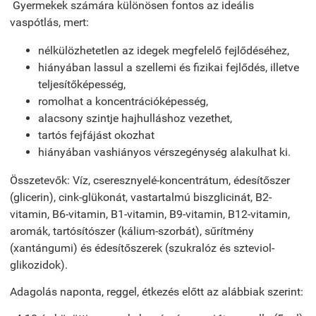
Gyermekek számára különösen fontos az ideális
vaspótlás, mert:
nélkülözhetetlen az idegek megfelelő fejlődéséhez,
hiányában lassul a szellemi és fizikai fejlődés, illetve
teljesítőképesség,
romolhat a koncentrációképesség,
alacsony szintje hajhulláshoz vezethet,
tartós fejfájást okozhat
hiányában vashiányos vérszegénység alakulhat ki.
Összetevők: Víz, cseresznyelé-koncentrátum, édesítőszer
(glicerin), cink-glükonát, vastartalmú biszglicinát, B2-
vitamin, B6-vitamin, B1-vitamin, B9-vitamin, B12-vitamin,
aromák, tartósítószer (kálium-szorbát), sűrítmény
(xantángumi) és édesítőszerek (szukralóz és szteviol-
glikozidok).
Adagolás naponta, reggel, étkezés előtt az alábbiak szerint: