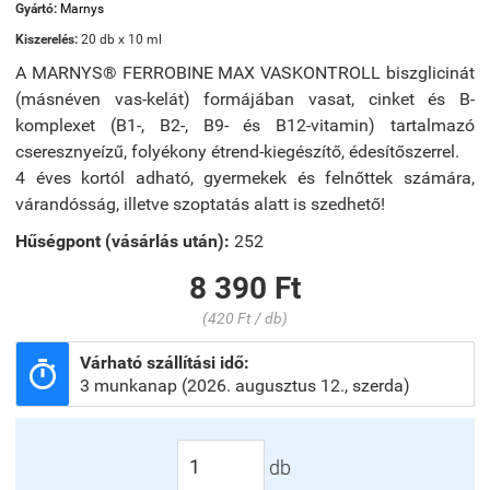
Gyártó:
Marnys
Kiszerelés:
20 db x 10 ml
A MARNYS® FERROBINE MAX VASKONTROLL biszglicinát
(másnéven vas-kelát) formájában vasat, cinket és B-
komplexet (B1-, B2-, B9- és B12-vitamin) tartalmazó
cseresznyeízű, folyékony étrend-kiegészítő, édesítőszerrel.
4 éves kortól adható, gyermekek és felnőttek számára,
várandósság, illetve szoptatás alatt is szedhető!
Hűségpont (vásárlás után):
252
8 390 Ft
(420 Ft / db)
Várható szállítási idő:

3 munkanap (2026. augusztus 12., szerda)
db