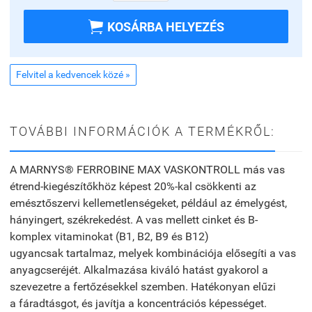

KOSÁRBA HELYEZÉS
Felvitel a kedvencek közé »
TOVÁBBI INFORMÁCIÓK A TERMÉKRŐL:
A MARNYS® FERROBINE MAX VASKONTROLL
más vas
étrend-kiegészítőkhöz képest
20%-kal csökkenti
az
emésztőszervi kellemetlenségeket, például az émelygést,
hányingert, székrekedést. A vas mellett
cinket
és
B-
komplex
vitaminokat (B1, B2, B9 és B12)
ugyancsak
tartalmaz
, melyek kombinációja elősegíti a
vas
anyagcseréjét
. Alkalmazása kiváló hatást gyakorol a
szevezetre a
fertőzésekkel
szemben. Hatékonyan elűzi
a
fáradtásgot
, és javítja a
koncentrációs
képességet
.