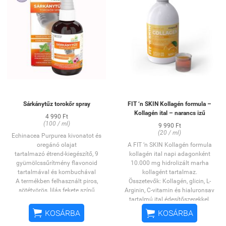
Sárkánytűz torokőr spray
FIT ‘n SKIN Kollagén formula –
Kollagén ital – narancs izű
4 990 Ft
(100 / ml)
9 990 Ft
(20 / ml)
Echinacea Purpurea
kivonatot
és
oregánó olajat
A FIT ‘n SKIN Kollagén formula
tartalmazó
étrend-kiegészítő, 9
kollagén ital napi adagonként
gyümölcssűrítmény flavonoid
10.000 mg hidrolizált marha
tartalmával és kombuchával
kollagént tartalmaz.
A termékben felhasznált piros,
Összetevők: Kollagén, glicin, L-
sötétvörös, lilás fekete színű
Arginin, C-vitamin és hialuronsav
gyümölcsök flavonoidokban és a
tartalmú ital édesítőszerekkel.
növényi színanyagként ismert
A kollagén egy természetes


KOSÁRBA
KOSÁRBA
antocianidinekban gazdagok.
eredetű fehérje az emberi