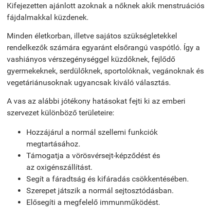
Kifejezetten ajánlott azoknak a nőknek akik
menstruációs
fájdalmakkal
küzdenek.
Minden életkorban
, illetve sajátos szükségletekkel
rendelkezők számára egyaránt
elsőrangú
vaspótló
. Így a
vashiányos vérszegénységgel küzdőknek, fejlődő
gyermekeknek, serdülőknek, sportolóknak, vegánoknak és
vegetáriánusoknak ugyancsak kiváló választás.
A vas az alábbi jótékony hatásokat fejti ki az emberi
szervezet különböző területeire:
Hozzájárul a normál
szellemi
funkciók
megtartásához.
Támogatja a
vörösvérsejt-képződést
és
az
oxigénszállítást
.
Segít a
fáradtság
és
kifáradás
csökkentésében.
Szerepet játszik a normál
sejtosztódásban
.
Elősegíti a megfelelő
immunműködést
.