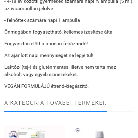
- 4-18 év közötti gyermekek számára napi ½ ampulla (5 ml),
az ivóampullán jelölve
- felnőttek számára napi 1 ampulla
Önmagában fogyasztható, kellemes ízesítése által
Fogyasztás előtt alaposan felrázandó!
Az ajánlott napi mennyiséget ne lépje túl!
Laktóz- (tej-) és gluténmentes, illetve nem tartalmaz
alkoholt vagy egyéb színezékeket.
VEGÁN FORMULÁJÚ étrend-kiegészítő.
A KATEGÓRIA TOVÁBBI TERMÉKEI: