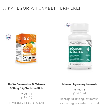
A KATEGÓRIA TOVÁBBI TERMÉKEI:
BioCo Narancs Ízű C-Vitamin
Időskori Egészség kapszula
500mg Rágótabletta 60db
9 490 Ft
(158 / db)
2 790 Ft
(47 / db)
Hozzájárul az ideg-, az immun-
C-VITAMINT TARTALMAZÓ
és a keringési rendszer normál