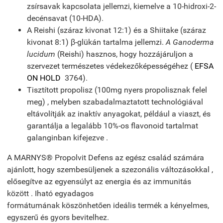
zsírsavak kapcsolata jellemzi, kiemelve a 10-hidroxi-2-
decénsavat (10-HDA).
A Reishi (száraz kivonat 12:1) és a Shiitake (száraz
kivonat 8:1) β-glükán tartalma jellemzi.
A Ganoderma
lucidum
(Reishi) hasznos, hogy hozzájáruljon a
szervezet természetes védekezőképességéhez (
EFSA
ON HOLD
3764).
Tisztított propolisz (100mg nyers propolisznak felel
meg) , melyben szabadalmaztatott technológiával
eltávolítják az inaktív anyagokat, például a viaszt, és
garantálja a legalább 10%-os flavonoid tartalmat
galanginban kifejezve .
A MARNYS® Propolvit Defens az egész család számára
ajánlott, hogy szembesüljenek a szezonális változásokkal ,
elősegítve az egyensúlyt az energia és az immunitás
között . Iható egyadagos
formátumának köszönhetően ideális termék a kényelmes,
egyszerű és gyors bevitelhez.