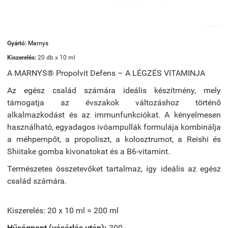
Gyártó:
Marnys
Kiszerelés:
20 db x 10 ml
A
MARNYS® Propolvit Defens – A LÉGZÉS VITAMINJA
Az egész család számára ideális készítmény, mely
támogatja az évszakok változáshoz történő
alkalmazkodást és az immunfunkciókat.
A kényelmesen
használható, egyadagos ivóampullák formulája kombinálja
a méhpempőt, a propoliszt, a kolosztrumot, a Reishi és
Shiitake gomba kivonatokat és a B6-vitamint.
Természetes összetevőket tartalmaz, így ideális az egész
család számára.
Kiszerelés:
20 x 10 ml = 200 ml
Hűségpont (vásárlás után):
300