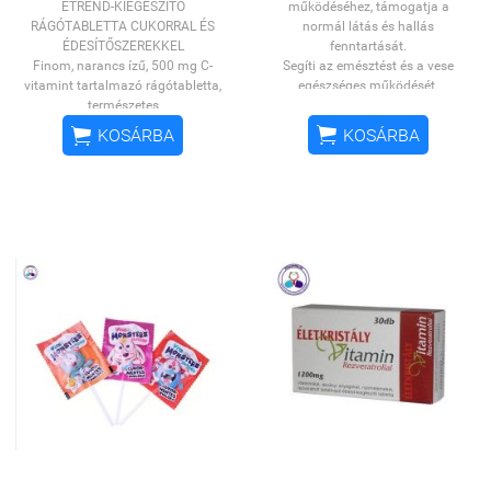
ÉTREND-KIEGÉSZÍTŐ
működéséhez, támogatja a
RÁGÓTABLETTA CUKORRAL ÉS
normál látás és hallás
ÉDESÍTŐSZEREKKEL
fenntartását.
Finom, narancs ízű, 500 mg C-
Segíti az emésztést és a vese
vitamint tartalmazó rágótabletta,
egészséges működését.
természetes
Hozzájárul a normál
aromával!
Fogyasztását
vércukorszint és a normál


KOSÁRBA
KOSÁRBA
ajánljuk
mindazoknak, akik a
vérnyomás fenntartásához.
vízzel lenyelhető tabletta helyett
Támogatja az izmok, ízületek és
inkább rágótablettával szeretnék
csontok normál funkcióját.
biztosítani szervezetük C-vitamin
Kálcium, Boswelliasav, Ginkgo
ellátottságát, vagy akik nyelési
biloba, Kurkuma, Fekete bors,
nehézséggel küzdenek (pl. idős
Ginzeng, Vörös szőlőmag, Rubia
korban lévők,
cordifolia, Vitamin komplex
gyermekek).
Fogyasztása
Hozzájárul az immunrendszer
különösen javasolt
fokozott C-
normál működéséhez, a sejtek
vitamin szükséglet idején,
oxidatív stresszel szembeni
egyoldalú, vitaminhiányos
védekezéséhez. Támogatja a
táplálkozás fennállásakor, vagy
megfelelő kollagén képződést és
betegséget követően, a felépülés
ezen keresztül az erek, a bőr,
időszaka alatt. A C-vitamin
csontok, a porcok, a fogíny és a
hozzájárul:
fogak normál állapotának
fenntartását. Segíti az izmok, és
az
ideg- és
csontok normál funkcióját.
immunrendszer
normál
Hozzájárul a normál