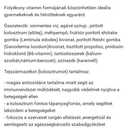
Folyékony vitamin formájának köszönhetően ideális
gyermekeknek és felnőtteknek egyaránt.
Összetevők: ionmentes víz, agávé szirup , pirított
kolosztrum (előtej), méhpempő, fruktóz porított shiitake
gomba (Lentinula edodes) kivonat, porított Reishi gomba
(Ganoderma lucidum)kivonat, tisztított propolisz, piridoxin-
hidroklorid (B6-vitamin), tartósítószerek (kálium-
szorbát,nátrium-benzoát), színezék (karamell).
Tejszármazékot (kolosztrumot) tartalmaz.
- magas antioxidáns tartalma miatt segít az
immunrendszer működését, nagyobb védelmet nyújtva a
betegségek ellen
- a kolosztrum fontos tápanyagforrás, amely segíthet
leküzdeni a betegségeket
- fokozza a szervezet oxigén ellátását ,energetizál és
semlegesíti az egészségkárosító szabadgyököket