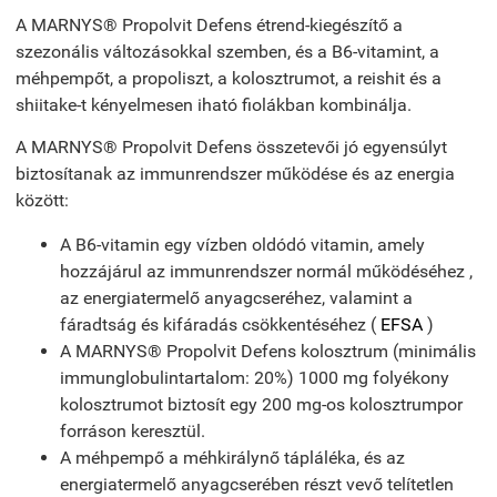
A MARNYS® Propolvit Defens étrend-kiegészítő a
szezonális változásokkal szemben, és a B6-vitamint, a
méhpempőt, a propoliszt, a kolosztrumot, a reishit és a
shiitake-t kényelmesen iható fiolákban kombinálja.
A MARNYS® Propolvit Defens összetevői jó egyensúlyt
biztosítanak az immunrendszer működése és az energia
között:
A B6-vitamin egy vízben oldódó vitamin, amely
hozzájárul az immunrendszer normál működéséhez ,
az energiatermelő anyagcseréhez, valamint a
fáradtság és kifáradás csökkentéséhez (
EFSA
)
A MARNYS® Propolvit Defens kolosztrum (minimális
immunglobulintartalom: 20%) 1000 mg folyékony
kolosztrumot biztosít egy 200 mg-os kolosztrumpor
forráson keresztül.
A méhpempő a méhkirálynő tápláléka, és az
energiatermelő anyagcserében részt vevő telítetlen