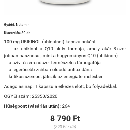
Gyártó:
Netamin
Kiszerelés:
30 db
100 mg UBIKINOL (ubiquinol) kapszulánként
az ubikinol a Q10 aktív formája, amely akár 8-szor
jobban hasznosul, mint a hagyományos Q10 (ubikinon)
a szív- és érrendszer természetes támogatója
a legerősebb zsírban oldódó antioxidáns
kritikus szerepet játszik az energiatermelésben
Adagolás:napi 1 kapszula étkezés előtt, bő folyadékkal.
OGYÉI szám: 25350/2020.
Hűségpont (vásárlás után):
264
8 790 Ft
(293 Ft / db)