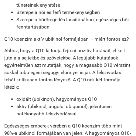
tüneteinek enyhítése
Szerepe a női és férfi termékenységben
Szerepe a bőröregedés lassításában, egészséges bőr
fenntartásában
Q10 koenzim aktív ubikinol formájában – miért fontos ez?
Ahhoz, hogy a Q10 ki tudja fejteni pozitív hatásait, el kell
jutnia a sejtekbe és szövetekbe. A legújabb kutatások
egyértelműen azt mutatják, hogy a magasabb Q10 vérszint
sokkal több egészségügyi előnnyel is jár. A felszívódás
tehát kritikusan fontos tényező. A Q10-nek két formája
létezik:
oxidált (ubikinon), hagyományos Q10
aktív (ubikinol, angolul ubiquinol), jelentősen
hatékonyabb felszívódással
Egészséges emberek vérében a Q10 koenzim több mint
98%-a ubikinol formájában van jelen. A hagyományos Q10-