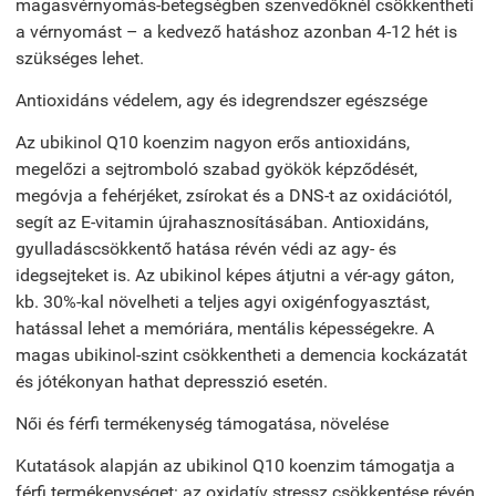
magasvérnyomás-betegségben szenvedőknél csökkentheti
a vérnyomást – a kedvező hatáshoz azonban 4-12 hét is
szükséges lehet.
Antioxidáns védelem, agy és idegrendszer egészsége
Az ubikinol Q10 koenzim nagyon erős antioxidáns,
megelőzi a sejtromboló szabad gyökök képződését,
megóvja a fehérjéket, zsírokat és a DNS-t az oxidációtól,
segít az E-vitamin újrahasznosításában. Antioxidáns,
gyulladáscsökkentő hatása révén védi az agy- és
idegsejteket is. Az ubikinol képes átjutni a vér-agy gáton,
kb. 30%-kal növelheti a teljes agyi oxigénfogyasztást,
hatással lehet a memóriára, mentális képességekre. A
magas ubikinol-szint csökkentheti a demencia kockázatát
és jótékonyan hathat depresszió esetén.
Női és férfi termékenység támogatása, növelése
Kutatások alapján az ubikinol Q10 koenzim támogatja a
férfi termékenységet: az oxidatív stressz csökkentése révén