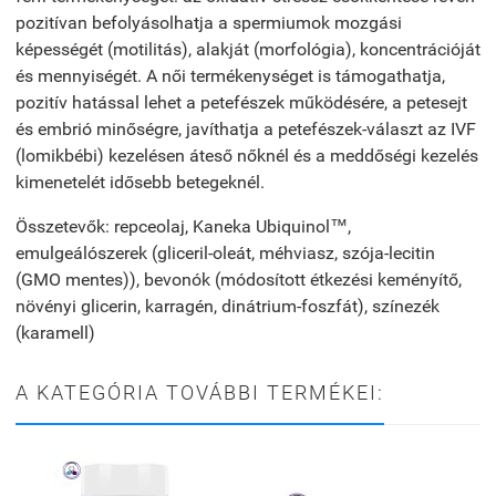
pozitívan befolyásolhatja a spermiumok mozgási
képességét (motilitás), alakját (morfológia), koncentrációját
és mennyiségét. A női termékenységet is támogathatja,
pozitív hatással lehet a petefészek működésére, a petesejt
és embrió minőségre, javíthatja a petefészek-választ az IVF
(lomikbébi) kezelésen áteső nőknél és a meddőségi kezelés
kimenetelét idősebb betegeknél.
Összetevők: repceolaj, Kaneka Ubiquinol™,
emulgeálószerek (gliceril-oleát, méhviasz, szója-lecitin
(GMO mentes)), bevonók (módosított étkezési keményítő,
növényi glicerin, karragén, dinátrium-foszfát), színezék
(karamell)
A KATEGÓRIA TOVÁBBI TERMÉKEI: