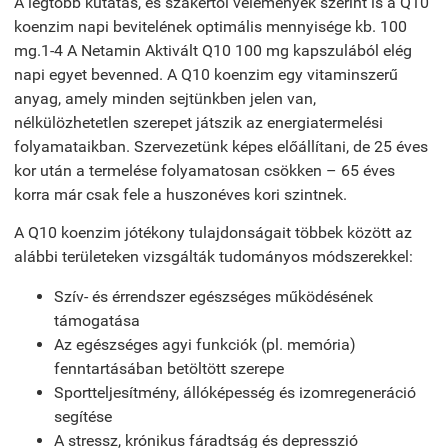
A legtöbb kutatás, és szakértői vélemények szerint is a Q10
koenzim napi bevitelének optimális mennyisége kb. 100
mg.1-4 A Netamin Aktivált Q10 100 mg kapszulából elég
napi egyet bevenned. A Q10 koenzim egy vitaminszerű
anyag, amely minden sejtünkben jelen van,
nélkülözhetetlen szerepet játszik az energiatermelési
folyamataikban. Szervezetünk képes előállítani, de 25 éves
kor után a termelése folyamatosan csökken – 65 éves
korra már csak fele a huszonéves kori szintnek.
A Q10 koenzim jótékony tulajdonságait többek között az
alábbi területeken vizsgálták tudományos módszerekkel:
Szív- és érrendszer egészséges működésének
támogatása
Az egészséges agyi funkciók (pl. memória)
fenntartásában betöltött szerepe
Sportteljesítmény, állóképesség és izomregeneráció
segítése
A stressz, krónikus fáradtság és depresszió