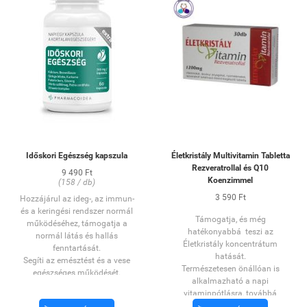
Időskori Egészség kapszula
Életkristály Multivitamin Tabletta
Rezveratrollal és Q10
9 490 Ft
Koenzimmel
(158 / db)
3 590 Ft
Hozzájárul az ideg-, az immun-
és a keringési rendszer normál
Támogatja, és még
működéséhez, támogatja a
hatékonyabbá teszi az
normál látás és hallás
Életkristály koncentrátum
fenntartását.
hatását.
Segíti az emésztést és a vese
Természetesen önállóan is
egészséges működését.
alkalmazható a napi
Hozzájárul a normál
vitaminpótlásra, továbbá
vércukorszint és a normál
rezveratrol és Q10 tartalma révén