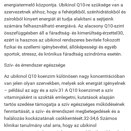
energiatermelő központja. Ubikinol Q10-re szüksége van a
szervezetnek ahhoz, hogy a fehérjékből, szénhidrátokból és
zsírokból kinyert energiát át tudja alakítani a sejtjeink
számára felhasználható energiává. Az alacsony Q10-szint
összefüggésben áll a fáradtság- és kimerültség-érzettel30,
ezért is hasznos az ubikinol rendszeres bevitele fokozott
fizikai és szellemi igénybevétel, állóképességi és egyéb
sportok, stressz, és krónikus fáradtság szindróma esetén.
Szív- és érrendszer egészsége
Az ubikinol Q10 koenzim különösen nagy koncentrációban
van jelen olyan szervekben, melyek sok energiát igényelnek
– például az agy és a szív.31 A Q10 koenzimet a szív
vitaminjaként is szokták emlegetni, kutatások alapján
tartós szedése támogatja a szív egészséges működésének
fenntartását, a szív- és érrendszeri megbetegedések és a
halálozás kockázatának csökkentését.32-34,6 Számos
klinikai tanulmány utal arra, hogy az ubikinol