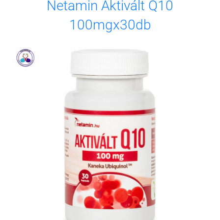
Netamin Aktivált Q10
100mgx30db