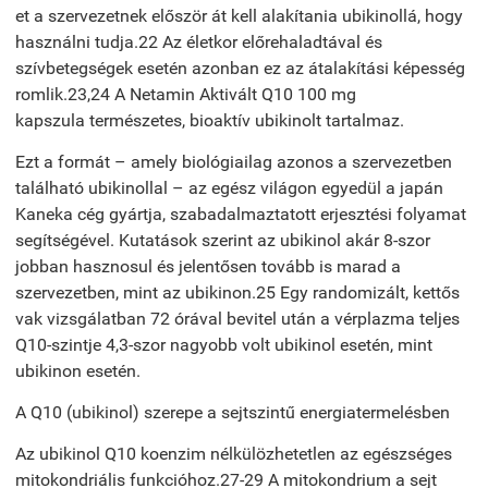
et a szervezetnek először át kell alakítania ubikinollá, hogy
használni tudja.22 Az életkor előrehaladtával és
szívbetegségek esetén azonban ez az átalakítási képesség
romlik.23,24 A Netamin Aktivált Q10 100 mg
kapszula természetes, bioaktív ubikinolt tartalmaz.
Ezt a formát – amely biológiailag azonos a szervezetben
található ubikinollal – az egész világon egyedül a japán
Kaneka cég gyártja, szabadalmaztatott erjesztési folyamat
segítségével. Kutatások szerint az ubikinol akár 8-szor
jobban hasznosul és jelentősen tovább is marad a
szervezetben, mint az ubikinon.25 Egy randomizált, kettős
vak vizsgálatban 72 órával bevitel után a vérplazma teljes
Q10-szintje 4,3-szor nagyobb volt ubikinol esetén, mint
ubikinon esetén.
A Q10 (ubikinol) szerepe a sejtszintű energiatermelésben
Az ubikinol Q10 koenzim nélkülözhetetlen az egészséges
mitokondriális funkcióhoz.27-29 A mitokondrium a sejt