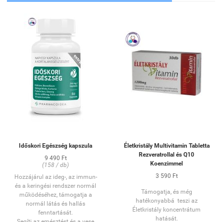
Időskori Egészség kapszula
Életkristály Multivitamin Tabletta
Rezveratrollal és Q10
9 490 Ft
Koenzimmel
(158 / db)
3 590 Ft
Hozzájárul az ideg-, az immun-
és a keringési rendszer normál
Támogatja, és még
működéséhez, támogatja a
hatékonyabbá teszi az
normál látás és hallás
Életkristály koncentrátum
fenntartását.
hatását.
Segíti az emésztést és a vese