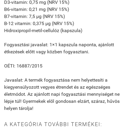
D3-vitamin: 0,75 mg (NRV 15%)
B6-vitamin: 0,21 mg (NRV 15%)
B7-vitamin: 7,5 µg (NRV 15%)
B-12 vitamin: 0,375 µg (NRV 15%)
Hidroxipropil-metil-cellulóz (kapszula)
Fogyasztási javaslat: 1×1 kapszula naponta, ajánlott
étkezések előtt vagy közben fogyasztani.
OÉTI: 16887/2015
Javaslat: A termék fogyasztása nem helyettesíti a
kiegyensúlyozott vegyes étrendet és az egészséges
életmódot. Az ajánlott napi fogyasztási mennyiséget ne
lépje túl! Gyermekek elől gondosan elzárt, száraz, hűvös
helyen tárolja!
A KATEGÓRIA TOVÁBBI TERMÉKEI: