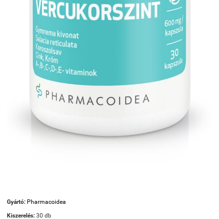
Gyártó:
Pharmacoidea
Kiszerelés:
30 db