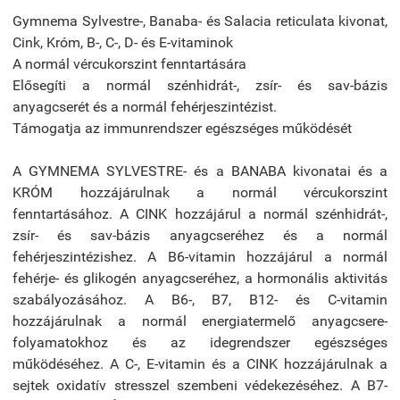
Gymnema Sylvestre-, Banaba- és Salacia reticulata kivonat,
Cink, Króm, B-, C-, D- és E-vitaminok
A normál vércukorszint fenntartására
Elősegíti a normál szénhidrát-, zsír- és sav-bázis
anyagcserét és a normál fehérjeszintézist.
Támogatja az immunrendszer egészséges működését
A GYMNEMA SYLVESTRE- és a BANABA kivonatai és a
KRÓM hozzájárulnak a normál vércukorszint
fenntartásához. A CINK hozzájárul a normál szénhidrát-,
zsír- és sav-bázis anyagcseréhez és a normál
fehérjeszintézishez. A B6-vitamin hozzájárul a normál
fehérje- és glikogén anyagcseréhez, a hormonális aktivitás
szabályozásához. A B6-, B7, B12- és C-vitamin
hozzájárulnak a normál energiatermelő anyagcsere-
folyamatokhoz és az idegrendszer egészséges
működéséhez. A C-, E-vitamin és a CINK hozzájárulnak a
sejtek oxidatív stresszel szembeni védekezéséhez. A B7-