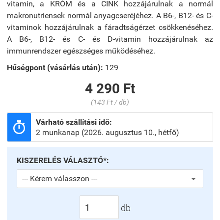
vitamin, a KRÓM és a CINK hozzájárulnak a normál
makronutriensek normál anyagcseréjéhez. A B6-, B12- és C-
vitaminok hozzájárulnak a fáradtságérzet csökkenéséhez.
A B6-, B12- és C- és D-vitamin hozzájárulnak az
immunrendszer egészséges működéséhez.
Hűségpont (vásárlás után):
129
4 290 Ft
(143 Ft / db)
Várható szállítási idő:

2 munkanap (2026. augusztus 10., hétfő)
KISZERELÉS VÁLASZTÓ*:
db