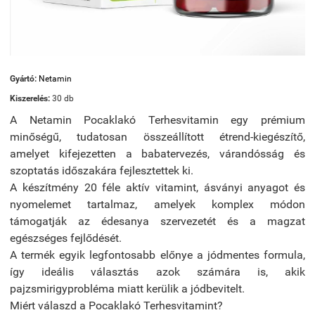
Gyártó:
Netamin
Kiszerelés:
30 db
A Netamin Pocaklakó Terhesvitamin egy prémium
minőségű, tudatosan összeállított étrend-kiegészítő,
amelyet kifejezetten a babatervezés, várandósság és
szoptatás időszakára fejlesztettek ki.
A készítmény 20 féle aktív vitamint, ásványi anyagot és
nyomelemet tartalmaz, amelyek komplex módon
támogatják az édesanya szervezetét és a magzat
egészséges fejlődését.
A termék egyik legfontosabb előnye a jódmentes formula,
így ideális választás azok számára is, akik
pajzsmirigyprobléma miatt kerülik a jódbevitelt.
Miért válaszd a Pocaklakó Terhesvitamint?