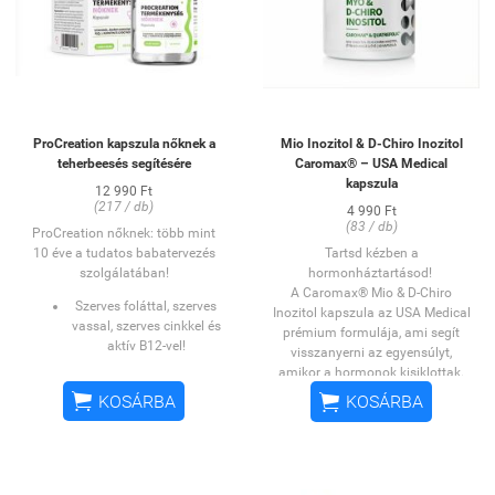
ProCreation kapszula nőknek a
Mio Inozitol & D-Chiro Inozitol
teherbeesés segítésére
Caromax® – USA Medical
kapszula
12 990 Ft
(217 / db)
4 990 Ft
(83 / db)
ProCreation nőknek: több mint
10 éve a tudatos babatervezés
Tartsd kézben a
szolgálatában!
hormonháztartásod!
A Caromax® Mio & D-Chiro
Szerves foláttal, szerves
Inozitol kapszula az USA Medical
vassal, szerves cinkkel és
prémium formulája, ami segít
aktív B12-vel!
visszanyerni az egyensúlyt,
Teherbeesés
amikor a hormonok kisiklottak.
elősegítéséhez
A Mio- és D-Chiro-Inozitol aránya


KOSÁRBA
KOSÁRBA
fejlesztve – kiemelten
(40:1) tudományosan igazoltan
hormonális zavarok és
támogatja a PCOS,
betegségek, és / vagy
inzulinrezisztencia és
legalább 6 hónapja tartó
menstruációs zavarok esetén a
próbálkozás esetére!
szervezet természetes