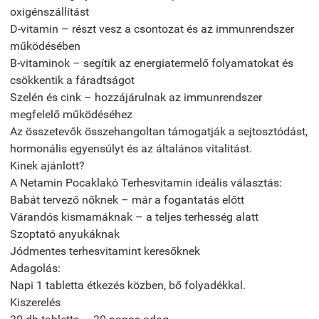
oxigénszállítást
D-vitamin – részt vesz a csontozat és az immunrendszer
működésében
B-vitaminok – segítik az energiatermelő folyamatokat és
csökkentik a fáradtságot
Szelén és cink – hozzájárulnak az immunrendszer
megfelelő működéséhez
Az összetevők összehangoltan támogatják a sejtosztódást,
hormonális egyensúlyt és az általános vitalitást.
Kinek ajánlott?
A Netamin Pocaklakó Terhesvitamin ideális választás:
Babát tervező nőknek – már a fogantatás előtt
Várandós kismamáknak – a teljes terhesség alatt
Szoptató anyukáknak
Jódmentes terhesvitamint keresőknek
Adagolás:
Napi 1 tabletta étkezés közben, bő folyadékkal.
Kiszerelés