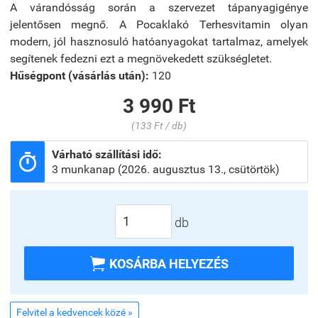
A várandósság során a szervezet tápanyagigénye
jelentősen megnő. A Pocaklakó Terhesvitamin olyan
modern, jól hasznosuló hatóanyagokat tartalmaz, amelyek
segítenek fedezni ezt a megnövekedett szükségletet.
Hűségpont (vásárlás után):
120
3 990 Ft
(133 Ft / db)
Várható szállítási idő:

3 munkanap (2026. augusztus 13., csütörtök)
db

KOSÁRBA HELYEZÉS
Felvitel a kedvencek közé »