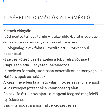
TOVÁBBI INFORMÁCIÓK A TERMÉKRŐL:
Kiemelt előnyök:
-Jódmentes terhesvitamin – pajzsmirigybarát megoldás
-20 aktív összetevő egyetlen készítményben
-Biológiailag aktív folát (L-metilfolát) – közvetlenül
hasznosul
-Szerves kötésű vas és szelén a jobb felszívódásért
-Napi 1 tabletta – egyszerű alkalmazás
-Kíméletes formula, tudatosan összeállított hatóanyagokkal
Hatóanyagok és hatásuk:
A készítményben található vitaminok és ásványi anyagok
kulcsszerepet játszanak a várandósság alatt:
Folsav (folát) – hozzájárul a magzati idegcső megfelelő
fejlődéséhez
Vas – támogatja a normál vérképzést és az