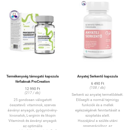
Gyógynövény-kivonatok,
működését.
vitaminok, ásványi
Ez nem csak egy vitamin – ez a
anyagok, aminosavak,
hormonháztartásod tuningja!
női igényekhez igazítva
Támogatja a termékenységet,
38 speciális összetevő a
javítja az inzulinérzékenységet,
női szaporító rendszer
és segít, hogy a ciklusod újra a
egészséges működéséért
saját ritmusát járja.
A hormonális egyensúly,
A Caromax® GMO-mentes,
egészséges peteérés és
glutén- és laktózmentes, növényi
termékenység
kapszulában – így tisztán és
természetes
biztonságosan segít formába
támogatásához
hozni tested belső egyensúlyát.
Maca gyökér porral és
Válaszd a Caromax® Mio & D-
Omega-3-tartalommal
Chiro Inozitol kapszulát, és
Egy hónapra elegendő 60
Termékenység támogató kapszula
Anyatej Serkentő kapszula
pörgesd fel a
db kapszula (napi 2
férfiaknak ProCreation
hormonháztartásod természetes
6 490 Ft
kapszula)
(108 / db)
módon!
12 990 Ft
(217 / db)
Serkenti az anyatej termelődését.
OGYÉI szám: 20881/2018.
25 gondosan válogatott
Elősegíti a normál tejmirigy
összetevő: vitaminok, szerves
funkciók és a mellek
ásványi anyagok, gyógynövény-
egészségének fenntartását a
kivonatok, L-arginin és likopin
szoptatás alatt.
Vitaminok és ásványi anyagok
Hozzájárul a szülés utáni
az optimális
regenerációhoz, az