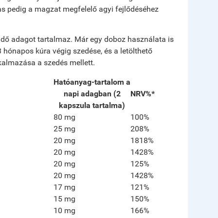
s pedig a magzat megfelelő agyi fejlődéséhez
ndő adagot tartalmaz. Már egy doboz használata is
 hónapos kúra végig szedése, és a letölthető
kalmazása a szedés mellett.
Hatóanyag-tartalom a
napi adagban (2
NRV%*
kapszula tartalma)
80 mg
100%
25 mg
208%
20 mg
1818%
20 mg
1428%
20 mg
125%
20 mg
1428%
17 mg
121%
15 mg
150%
10 mg
166%