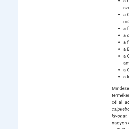
a 
sz
a 
mű
a 
a 
a 
a 
a 
an
a 
a 
Mindezen
terméken
céllal:
ac
csipkebo
kivonat.
nagyon e