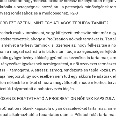
ltal kiváltott nagymértékű oxidatív stressz bizonyítottan negatí
rónikus betegségnek, hozzájárul a petesejtek minőségének ro
nység romlásához és a meddőséghez.1-2-3
JOBB EZT SZEDNI, MINT EGY ÁTLAGOS TERHESVITAMINT?
ednek multivitaminokat, vagy kifejezett terhesvitamint már a gy
zetekre tervezték, ahogy a ProCreation nőknek terméket is. Tart
 amelyet a terhesvitaminok is. Szerepe az, hogy felkészítse a n
an a magzat számára is biztosítani tudja az egészséges fejlő
iális gyógynövény-zöldség-gyümölcs keveréket is tartalmaz, am
 tényezőket igyekeznek semlegesíteni, a női szervezet termész
t is – támogatni. A stressz, szmog, rendszertelen táplálkozás, 
ja megborul, így sok esetben nem tud egy akkora feladatnak eleg
ion nőknek terméket ehhez a megváltozott, modern korhoz terve
 testük folyamatait a babatervezés idején.
ÓSAN IS FOLYTATHATÓ A PROCREATION NŐKNEK KAPSZULA
ProCreation nőknek kapszula olyan összetevőket tartalmaz, amel
ggal alkalmazható a fogantatás után is. Például folát tartalma 