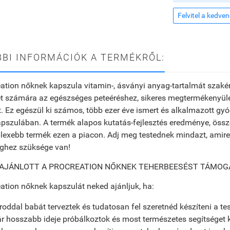
Felvitel a kedve
BI INFORMÁCIÓK A TERMÉKRŐL:
ation nőknek kapszula vitamin-, ásványi anyag-tartalmát szakértő
et számára az egészséges peteéréshez, sikeres megtermékenyü
. Ez egészül ki számos, több ezer éve ismert és alkalmazott g
pszulában. A termék alapos kutatás-fejlesztés eredménye, össze
lexebb termék ezen a piacon. Adj meg testednek mindazt, amir
éghez szüksége van!
 AJÁNLOTT A PROCREATION NŐKNEK TEHERBEESÉST TÁMOG
ation nőknek kapszulát neked ajánljuk, ha:
roddal babát terveztek és tudatosan fel szeretnéd készíteni a tes
r hosszabb ideje próbálkoztok és most természetes segítséget k