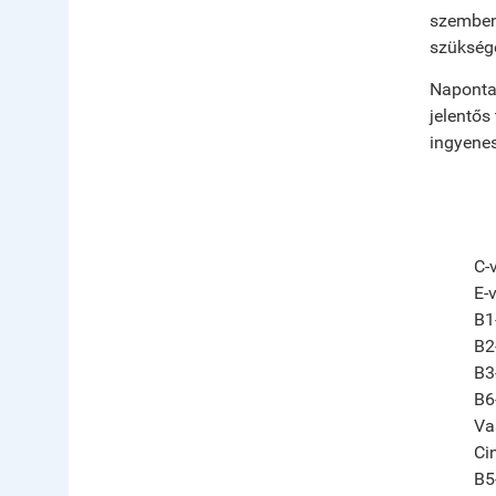
szembeni
szükség
Naponta 
jelentős
ingyenes
C-
E-
B1
B2
B3
B6
Va
Ci
B5