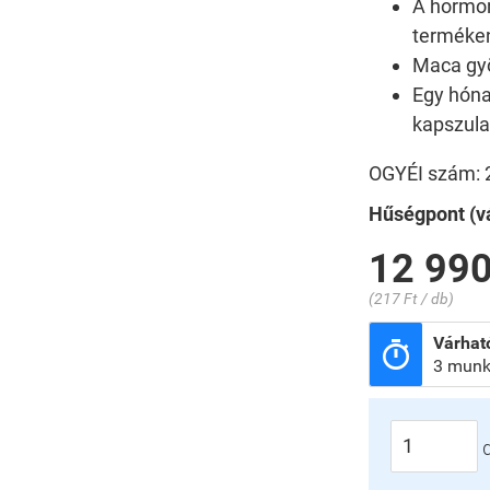
A hormon
terméke
Maca gyö
Egy hóna
kapszula
OGYÉI szám: 
Hűségpont (vá
12 990
(217 Ft / db)
Várható

3 munk