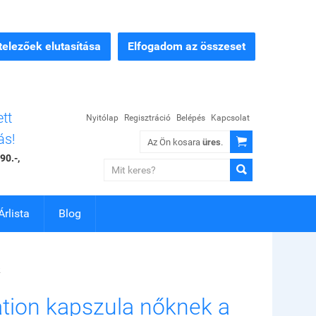
elezőek elutasítása
Elfogadom az összeset
ett
Nyitólap
Regisztráció
Belépés
Kapcsolat
ás!

Az Ön kosara
üres
.
90.-,

Árlista
Blog
k
tion kapszula nőknek a