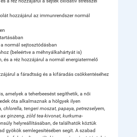
és a réz hozzájárul a sejtek oxidatív stresszel
 a folát hozzájárul az immunrendszer normál
ben
ntartásában
zik a normál sejtosztódásban
ához (beleértve a méhnyálkahártyát is)
án, és a réz hozzájárul a normál energiatermelő
hozzájárul a fáradtság és a kifáradás csökkentéséhez
 amelyek a teherbeesést segíthetik, a női
edek óta alkalmaznak a hölgyek ilyen
, chlorella, tengeri moszat, papaya, petrezselyem,
nax ginzeng, zöld tea-kivonat, kurkuma-
súly helyreállításában, de találhatók köztük
bad gyökök semlegesítésében segít. A szabad