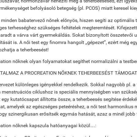
kluszavar, hormonzavar nehezíti meg a teherbeesésed, ezt igyeks
rmékenységet befolyásoló betegség (pl. PCOS) miatt keresel kie
minden babatervező nőnek előnyös, hiszen segíti az optimális
es terhességhez szükséges feltételek megteremtését. Kifejezette
radt a várva várt gyermekáldás. Sokat bizonyított összetevői 
lítását is. A női test egy finomra hangolt „gépezet”, ezért még e
zhatja a teherbeesést!
ation nőknek olyan folyamatokat segíthet normalizálni a testbe
RTALMAZ A PROCREATION NŐKNEK TEHERBEESÉST TÁMOGA
ervezet különleges igényekkel rendelkezik. Sokkal nagyobb pl. a 
 menstruációs ciklushoz is speciális mennyiségben van szüks
 egy kutatócsapat állította össze, a teherbeesés segítése érdek
t, amelyek az egészséges peteéréshez, a női test harmonikus 
ogy szinergikusan erősítsék egymás hatását, azaz a minél jobb 
eation nőknek kapszula hatóanyagai közül…: