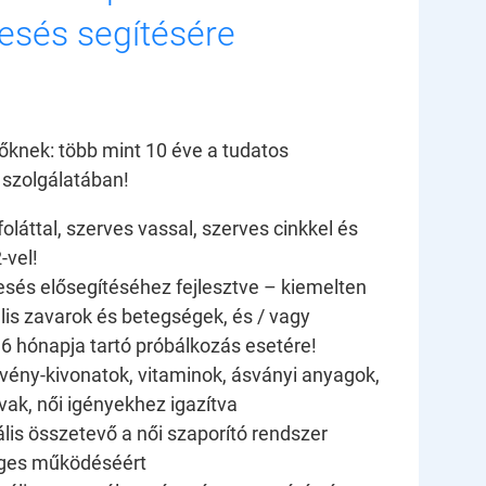
esés segítésére
őknek: több mint 10 éve a tudatos
 szolgálatában!
oláttal, szerves vassal, szerves cinkkel és
-vel!
sés elősegítéséhez fejlesztve – kiemelten
is zavarok és betegségek, és / vagy
 6 hónapja tartó próbálkozás esetére!
ény-kivonatok, vitaminok, ásványi anyagok,
ak, női igényekhez igazítva
ális összetevő a női szaporító rendszer
ges működéséért