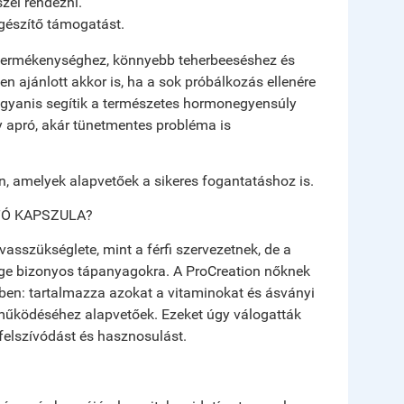
zel rendezni.
gészítő támogatást.
 termékenységhez, könnyebb teherbeeséshez és
n ajánlott akkor is, ha a sok próbálkozás ellenére
ugyanis segítik a természetes hormonegyensúly
gy apró, akár tünetmentes probléma is
n, amelyek alapvetőek a sikeres fogantatáshoz is.
TÓ KAPSZULA?
vasszükséglete, mint a férfi szervezetnek, de a
ége bizonyos tápanyagokra. A ProCreation nőknek
ében: tartalmazza azokat a vitaminokat és ásványi
működéséhez alapvetőek. Ezeket úgy válogatták
felszívódást és hasznosulást.