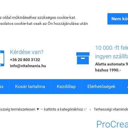
az oldal működéséhez szükséges cookie-kat.
Nem köt
csolatos cookie-kat csak az Ön hozzájárulása után
10 000.-ft fel


Kérdése van?
ingyen szállít
+36 20 800 3132
Alatta automata 9
info@vitalmania.hu
házhoz 1990.-
ás
Kosár tartalma
Kezdőlap
Elérhetőségek
szség természetesen ▼ – kattints a kategóriákhoz ✅
»
Terhességi vitamino
ProCrea