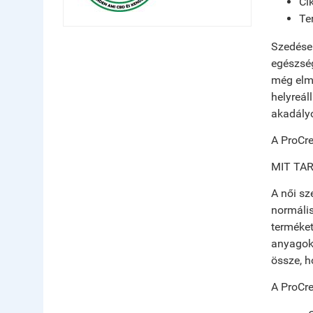
Ci
Te
Szedése 
egészség
még elma
helyreál
akadályo
A ProCre
MIT TA
A női sz
normális
terméket
anyagoka
össze, h
A ProCr