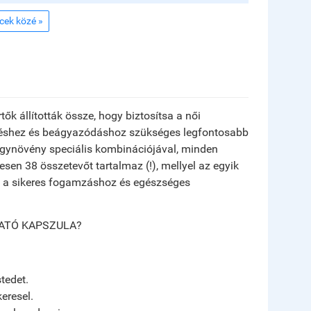
ncek közé »
k állították össze, hogy biztosítsa a női
léshez és beágyazódáshoz szükséges legfontosabb
yógynövény speciális kombinációjával, minden
sen 38 összetevőt tartalmaz (!), mellyel az egyik
e a sikeres fogamzáshoz és egészséges
ATÓ KAPSZULA?
tedet.
eresel.