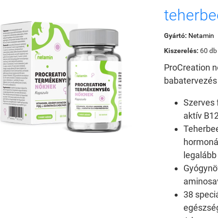
teherbe
Gyártó:
Netamin
Kiszerelés:
60 db
ProCreation n
babatervezés
Szerves f
aktív B12
Teherbee
hormonál
legalább
Gyógynöv
aminosav
38 speci
egészsé