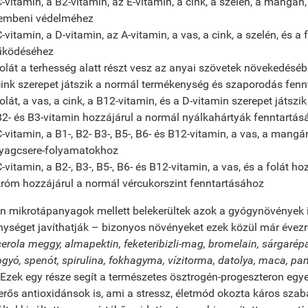
C-vitamin, a B2-vitamin, az E-vitamin, a cink, a szelén, a mangán, 
embeni védelméhez
C-vitamin, a D-vitamin, az A-vitamin, a vas, a cink, a szelén, és
ködéséhez
folát a terhesség alatt részt vesz az anyai szövetek növekedésé
cink szerepet játszik a normál termékenység és szaporodás fen
folát, a vas, a cink, a B12-vitamin, és a D-vitamin szerepet játs
B2- és B3-vitamin hozzájárul a normál nyálkahártyák fenntartás
C-vitamin, a B1-, B2- B3-, B5-, B6- és B12-vitamin, a vas, a mang
yagcsere-folyamatokhoz
C-vitamin, a B2-, B3-, B5-, B6- és B12-vitamin, a vas, és a folát 
króm hozzájárul a normál vércukorszint fenntartásához
 mikrotápanyagok mellett belekerültek azok a gyógynövények is,
ységet javíthatják – bizonyos növényeket ezek közül már évezr
erola meggy, almapektin, feketeribizli-mag, bromelain, sárgarépa
gyó, spenót, spirulina, fokhagyma, vízitorma, datolya, maca, pa
Ezek egy része segít a természetes ösztrogén-progeszteron egyen
rős antioxidánsok is, ami a stressz, életmód okozta káros sza