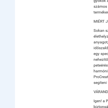
gyökök á
számos k
terméke
MIÉRT 
Sokan sz
élethely
anyagot,
időszakb
egy spec
nehezítő
peteérés
harmóniá
ProCreat
segíteni
VÁRAND
Igen! a 
biztonsá