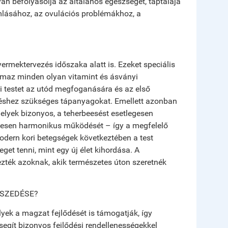
van befolyásolja az általános egészséget, táptalaja
mlásához, az ovulációs problémákhoz, a
ermektervezés időszaka alatt is. Ezeket speciális
almaz minden olyan vitamint és ásványi
ői testet az utód megfoganására és az első
déshez szükséges tápanyagokat. Emellett azonban
elyek bizonyos, a teherbeesést esetlegesen
etesen harmonikus működését – így a megfelelő
modern kori betegségek következtében a test
et tenni, mint egy új élet kihordása. A
zték azoknak, akik természetes úton szeretnék
 SZEDÉSE?
yek a magzat fejlődését is támogatják, így
segít bizonyos fejlődési rendellenességekkel