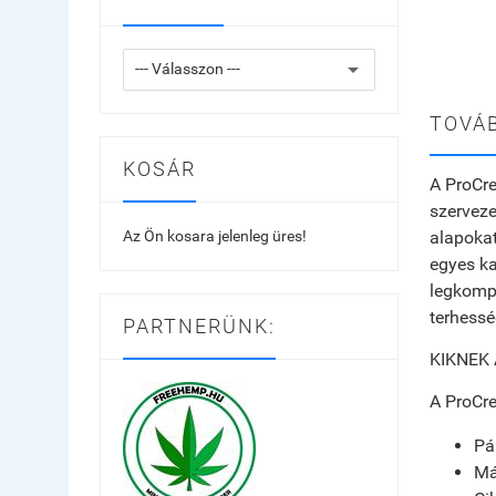
TOVÁB
KOSÁR
A ProCre
szervez
Az Ön kosara jelenleg üres!
alapokat
egyes ka
legkomp
terhess
PARTNERÜNK:
KIKNEK
A ProCre
Pá
Má