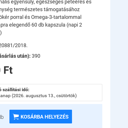
ális egyensúly, egészséges peteérés és
nység természetes támogatásához
kér porral és Omega-3-tartalommal
pra elegendő 60 db kapszula (napi 2
)
20881/2018.
sárlás után):
390
 Ft
 szállítási idő:
anap (2026. augusztus 13., csütörtök)

KOSÁRBA HELYEZÉS
db