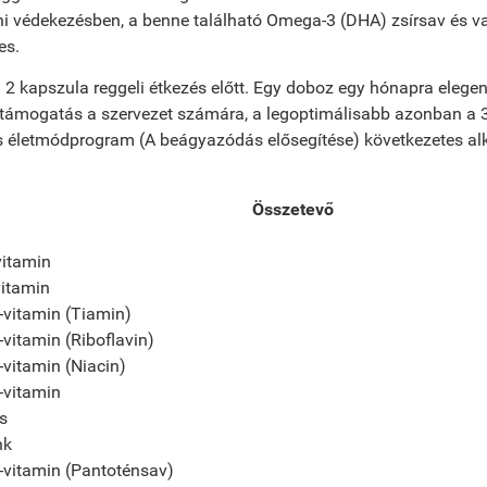
 védekezésben, a benne található Omega-3 (DHA) zsírsav és va
es.
2 kapszula reggeli étkezés előtt. Egy doboz egy hónapra elege
 támogatás a szervezet számára, a legoptimálisabb azonban a 3
 életmódprogram (A beágyazódás elősegítése) következetes al
Összetevő
vitamin
vitamin
-vitamin (Tiamin)
-vitamin (Riboflavin)
-vitamin (Niacin)
-vitamin
s
nk
-vitamin (Pantoténsav)