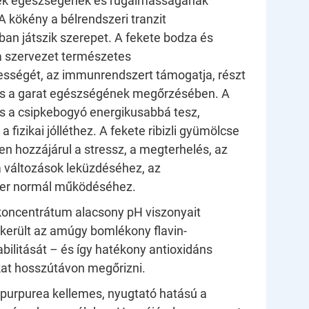
erek egészségének és rugalmasságának
 kökény a bélrendszeri tranzit
an játszik szerepet. A fekete bodza és
a szervezet természetes
sségét, az immunrendszert támogatja, részt
 és a garat egészségének megőrzésében. A
 és a csipkebogyó energikusabbá tesz,
a fizikai jólléthez. A fekete ribizli gyümölcse
n hozzájárul a stressz, a megterhelés, az
a változások leküzdéséhez, az
er normál működéséhez.
oncentrátum alacsony pH viszonyait
ikerült az amúgy bomlékony flavin-
abilitását – és így hatékony antioxidáns
at hosszútávon megőrizni.
 purpurea
kellemes, nyugtató hatású a