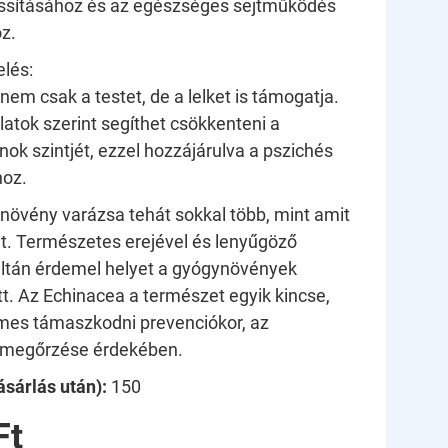
assításához és az egészséges sejtműködés
z.
elés:
em csak a testet, de a lelket is támogatja.
álatok szerint segíthet csökkenteni a
ok szintjét, ezzel hozzájárulva a pszichés
hoz.
növény varázsa tehát sokkal több, mint amit
at. Természetes erejével és lenyűgöző
ltán érdemel helyet a gyógynövények
tt. Az Echinacea a természet egyik kincse,
mes támaszkodni prevenciókor, az
megőrzése érdekében.
sárlás után):
150
Ft