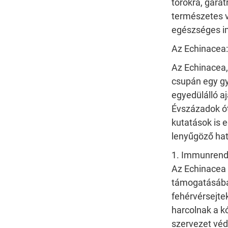
torokra, gara
természetes 
egészséges 
Az
Echinacea
Az Echinacea
csupán egy g
egyedülálló 
Évszázadok ó
kutatások is e
lenyűgöző ha
1. Immunrend
Az Echinacea
támogatásában
fehérvérsejte
harcolnak a kó
szervezet véd