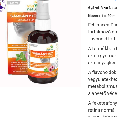
Gyártó:
Viva Natu
Kiszerelés:
50 ml
Echinacea Pu
tartalmazó
ét
flavonoid tar
A termékben fe
színű gyümölc
színanyagként
A flavonoidok
vegyületekhez
metabolizmus
alapvető véde
A feketeáfony
retina normá