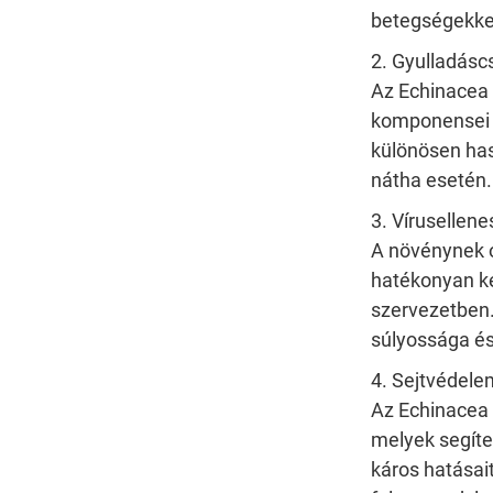
betegségekkel
2. Gyulladásc
Az Echinacea 
komponensei e
különösen has
nátha esetén.
3. Vírusellene
A növénynek o
hatékonyan ké
szervezetben.
súlyossága és
4. Sejtvédele
Az Echinacea 
melyek segít
káros hatásait