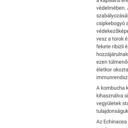
a kapilláris 
védelmében. A
szabályozásáb
csipkebogyó 
védekezőképe
vesz a torok
fekete ribizli
hozzájárulnak 
ezen túlmenőe
életkor okozt
immunrendsz
A kombucha k
kihasználva s
vegyületek st
tulajdonságuk
Az
Echinacea