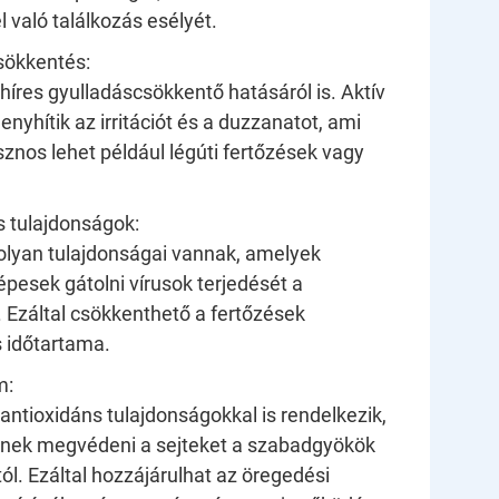
 való találkozás esélyét.
sökkentés:
híres gyulladáscsökkentő hatásáról is. Aktív
nyhítik az irritációt és a duzzanatot, ami
znos lehet például légúti fertőzések vagy
s tulajdonságok:
lyan tulajdonságai vannak, amelyek
pesek gátolni vírusok terjedését a
 Ezáltal csökkenthető a fertőzések
 időtartama.
m:
antioxidáns tulajdonságokkal is rendelkezik,
enek megvédeni a sejteket a szabadgyökök
ól. Ezáltal hozzájárulhat az öregedési