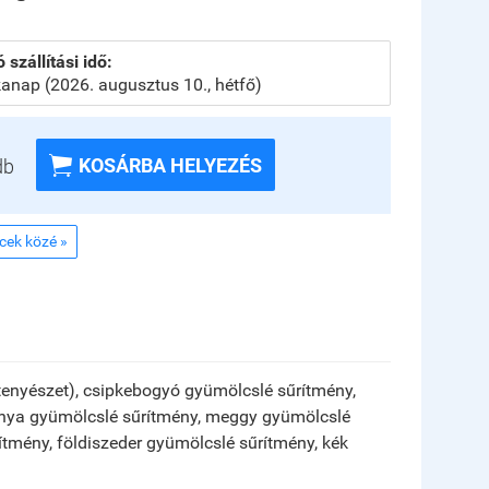
 szállítási idő:
anap (2026. augusztus 10., hétfő)

KOSÁRBA HELYEZÉS
db
ncek közé »
tenyészet), csipkebogyó gyümölcslé sűrítmény,
fonya gyümölcslé sűrítmény, meggy gyümölcslé
tmény, földiszeder gyümölcslé sűrítmény, kék