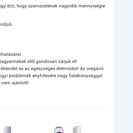
a úgy érzi, hogy szervezetének nagyobb mennyiségre
roljuk.
ízhatására!
Kisgyermekek elől gondosan zárjuk el!
s étrendet és az egészséges életmódot!
Az oregánó
égügyi problémák enyhítésére nagy hatékonysággal
 nem ajánlott!