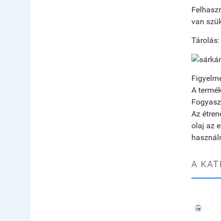
Felhaszn
van szük
Tárolás:
Figyelme
A termék
Fogyaszt
Az étren
olaj az 
használn
A KAT