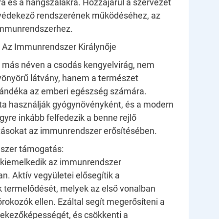
tra és a hangszálakra. Hozzájárul a szervezet
védekező rendszerének működéséhez, az
immunrendszerhez.
: Az Immunrendszer Királynője
, más néven a csodás kengyelvirág, nem
yönyörű látvány, hanem a természet
ajándéka az emberi egészség számára.
ta használják gyógynövényként, és a modern
gyre inkább felfedezik a benne rejlő
tásokat az immunrendszer erősítésében.
szer támogatás:
 kiemelkedik az immunrendszer
. Aktív vegyületei elősegítik a
k termelődését, melyek az első vonalban
rokozók ellen. Ezáltal segít megerősíteni a
ekezőképességét, és csökkenti a