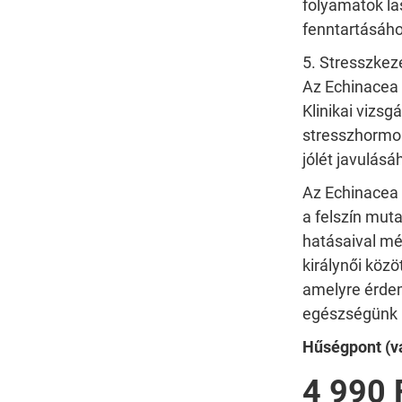
folyamatok l
fenntartásáho
5. Stresszkez
Az Echinacea n
Klinikai vizsg
stresszhormon
jólét javulásá
Az Echinacea 
a felszín mut
hatásaival mé
királynői közö
amelyre érde
egészségünk 
Hűségpont (vá
4 990 