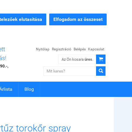
elezőek elutasítása
Elfogadom az összeset
ett
Nyitólap
Regisztráció
Belépés
Kapcsolat
ás!

Az Ön kosara
üres
.
90.-,

Árlista
Blog
tűz torokőr spray