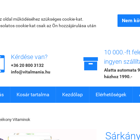
az oldal működéséhez szükséges cookie-kat.
Nem köt
csolatos cookie-kat csak az Ön hozzájárulása után
10 000.-ft fel


Kérdése van?
ingyen szállít
+36 20 800 3132
Alatta automata 9
info@vitalmania.hu
házhoz 1990.-
ás
Kosár tartalma
Kezdőlap
Elérhetőségek
yékony Vitaminok
Sárkány