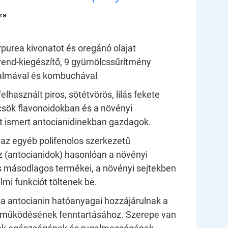
ra
rpurea
kivonatot
és oregánó olajat
rend-kiegészítő, 9 gyümölcssűrítmény
talmával és kombuchával
lhasznált piros, sötétvörös, lilás fekete
sök flavonoidokban és a növényi
 ismert antocianidinekban gazdagok.
 az egyéb polifenolos szerkezetű
 (antocianidok) hasonlóan a növényi
 másodlagos termékei, a növényi sejtekben
lmi funkciót töltenek be.
a antocianin hatóanyagai hozzájárulnak a
l működésének fenntartásához. Szerepe van