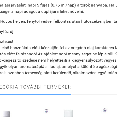
álási javaslat
: napi 5 fújás (0,75 ml/nap) a torok irányába. H
sége, a napi adagot a duplájára lehet növelni.
Hűvös helyen, fénytől védve, felbontás után hűtőszekrényben tá
ztetés!
 első használata előtt készüljön fel az oregánó olaj karakteres 
ás előtt felrázandó! Az ajánlott napi mennyiséget ne lépje túl! 
d-kiegészítő szedése nem helyettesíti a kiegyensúlyozott vegye
egyik olyan aromaterápiás illóolaj, amelyet a különféle egészs
ak, azonban terhesség alatt kerülendő, alkalmazása egyáltalán
EGÓRIA TOVÁBBI TERMÉKEI: