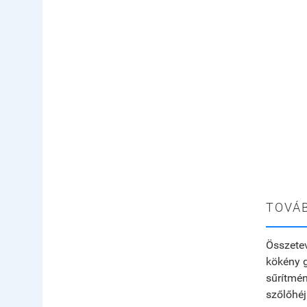
TOVÁB
Összete
kökény g
sűrítmén
szőlőhéj