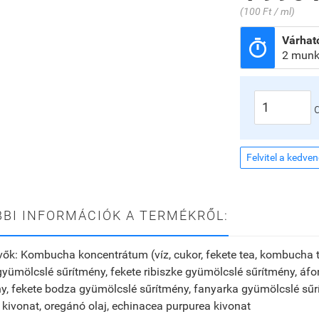
(100 Ft / ml)
Várható

2 munk
Felvitel a kedve
BI INFORMÁCIÓK A TERMÉKRŐL:
vők
:
Kombucha koncentrátum (víz, cukor, fekete tea, kombucha 
yümölcslé sűrítmény, fekete ribiszke gyümölcslé sűrítmény, á
y, fekete bodza gyümölcslé sűrítmény, fanyarka gyümölcslé sűrí
 kivonat, oregánó olaj, echinacea purpurea kivonat