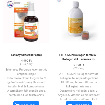
Sárkánytűz torokőr spray
FIT ‘n SKIN Kollagén formula –
Kollagén ital – narancs izű
4 990 Ft
(100 / ml)
9 990 Ft
(20 / ml)
Echinacea Purpurea
kivonatot
és
oregánó olajat
A FIT ‘n SKIN Kollagén formula
tartalmazó
étrend-kiegészítő, 9
kollagén ital napi adagonként
gyümölcssűrítmény flavonoid
10.000 mg hidrolizált marha
tartalmával és kombuchával
kollagént tartalmaz.
A termékben felhasznált piros,
Összetevők: Kollagén, glicin, L-
sötétvörös, lilás fekete színű
Arginin, C-vitamin és hialuronsav
gyümölcsök flavonoidokban és a
tartalmú ital édesítőszerekkel.
növényi színanyagként ismert
A kollagén egy természetes