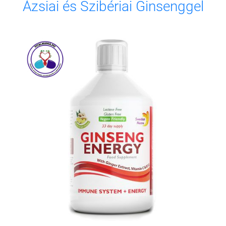
Ázsiai és Szibériai Ginsenggel