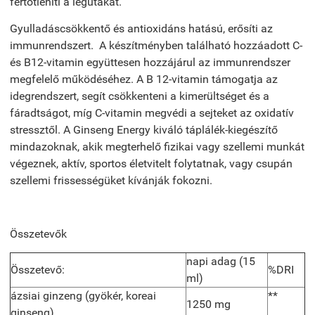
fertőtleníti a légutakat.
Gyulladáscsökkentő és antioxidáns hatású, erősíti az
immunrendszert. A készítményben található hozzáadott C-
és B12-vitamin együttesen hozzájárul az immunrendszer
megfelelő működéséhez. A B 12-vitamin támogatja az
idegrendszert, segít csökkenteni a kimerültséget és a
fáradtságot, míg C-vitamin megvédi a sejteket az oxidatív
stressztől. A Ginseng Energy kiváló táplálék-kiegészítő
mindazoknak, akik megterhelő fizikai vagy szellemi munkát
végeznek, aktív, sportos életvitelt folytatnak, vagy csupán
szellemi frissességüket kívánják fokozni.
Összetevők
napi adag (15
Összetevő:
%DRI
ml)
ázsiai
ginzeng (gyökér, koreai
**
1250 mg
ginseng)