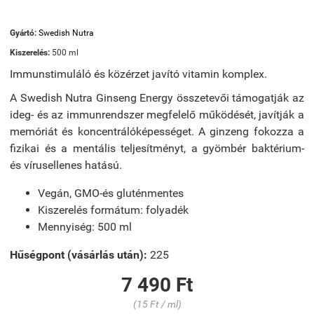
Gyártó:
Swedish Nutra
Kiszerelés:
500 ml
Immunstimuláló és közérzet javító vitamin komplex.
A Swedish Nutra Ginseng Energy
összetevői támogatják az
ideg- és az immunrendszer megfelelő működését
, javítják a
memóriát és koncentrálóképességet. A ginzeng fokozza a
fizikai és a mentális teljesítményt, a gyömbér baktérium-
és
vírusellenes hatású
.
Vegán, GMO-és gluténmentes
Kiszerelés formátum: folyadék
Mennyiség: 500 ml
Hűségpont (vásárlás után):
225
7 490 Ft
(15 Ft / ml)