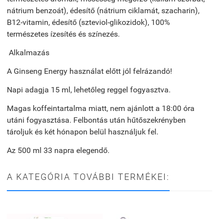
nátrium benzoát), édesítő (nátrium ciklamát, szacharin),
B12-vitamin, édesítő (
s
zteviol-glikozidok),
100%
természetes ízesítés és színezés.
Alkalmazás
A
Ginseng Energy használat előtt jól felrázandó!
Napi adagja 15 ml, lehetőleg reggel fogyasztva.
Magas koffeintartalma miatt, nem ajánlott a 18:00 óra
utáni fogyasztása. Felbontás után hűtőszekrényben
tároljuk és két hónapon belül használjuk fel.
Az 500 ml 33 napra elegendő.
A KATEGÓRIA TOVÁBBI TERMÉKEI: