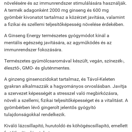
növelésére és az immunrendszer stimulálására használják.
A termék adagonként 2000 mg ginseng és 600 mg
gyömbér kivonatot tartalmaz a közérzet javítása, valamint
a fizikai és szellemi teljesítőképesség növelése érdekében.
A Ginseng Energy
természetes gyógymódot kínál a
mentális egészség javítására, az agyműködés és az
immunrendszer fokozására
.
Természetes gyümölcsaromával készült, vegán, színezék-,
élesztő-, GMO- és gluténmentes.
A ginzeng ginsenozidokat tartalmaz, és Távol-Keleten
gyakran alkalmazzák a hagyományos orvoslásban. Javítja
a szervezet képességét a stresszel való megbirkózásra,
növeli a szellemi, fizikai teljesítőképességet és a vitalitást. A
gyömbérben lévő gingerolt jelentős gyógyító
tulajdonságokkal rendelkezik.
Kiváló lázcsillapító, hurutoldó és köhögéscsillapító, emellett