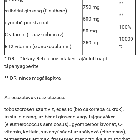
**
750 mg
szibériai ginseng (Eleuthero)
**
600 mg
gyömbérpor kivonat
100%
80 mg
C-vitamin (L-aszkorbinsav)
10000
250 µg
B12-vitamin (cianokobalamin)
%
* DRI - Dietary Reference Intakes - ajánlott napi
tápanyagbevitel
** DRI nincs megállapítva
Az összetevők részletezése:
többszörösen szűrt víz,
édesítő (bio
cukorrépa cukrok),
ázsiai
ginzeng, szibériai ginseng vagy tajgagyökér
(eleutherococcus senticosus),
, gyömbérpor kivonat, C-
vitamin, koffein, savanyúságot szabályozó (citromsav),
természetes aromák,
frissesség megőrző (kálium szorbát,