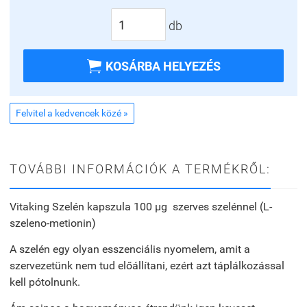
db

KOSÁRBA HELYEZÉS
Felvitel a kedvencek közé »
TOVÁBBI INFORMÁCIÓK A TERMÉKRŐL:
Vitaking Szelén kapszula 100 µg szerves szelénnel (L-
szeleno-metionin)
A szelén egy olyan esszenciális nyomelem, amit a
szervezetünk nem tud előállítani, ezért azt táplálkozással
kell pótolnunk.