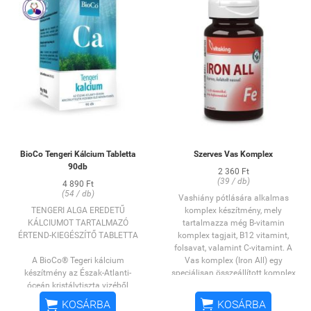
BioCo Tengeri Kálcium Tabletta
Szerves Vas Komplex
90db
2 360 Ft
(39 / db)
4 890 Ft
(54 / db)
Vashiány pótlására alkalmas
TENGERI ALGA EREDETŰ
komplex készítmény, mely
KÁLCIUMOT TARTALMAZÓ
tartalmazza még B-vitamin
ÉRTEND-KIEGÉSZÍTŐ TABLETTA
komplex tagjait, B12 vitamint,
folsavat, valamint C-vitamint. A
A BioCo® Tegeri kálcium
Vas komplex (Iron All) egy
készítmény az Észak-Atlanti-
speciálisan összeállított komplex
óceán kristálytiszta vizéből
formula, ami a vason kívül
származó növényi, alga eredetű
tartalmazza többek között a B-


KOSÁRBA
KOSÁRBA
kalciumot tartalmaz. Az Izland
vitamin komplex tagjait,