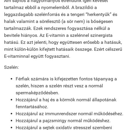
Ám sajnos a hagyományos étrendünk igen keveset
tartalmaz ebből a nyomelemből. A brazildió a
leggazdagabb szelénforrás és a tengeri “herkentyűk” és
halak valamint a sörélesztő (a sör nem) is bőségesen
tartalmazzák. Ezek rendszeres fogyasztása nélkül a
bevitele hiányos. Az E-vitamin a szelénnel szinergista
hatású. Ez azt jelenti, hogy együttesen erősebb a hatásuk,
mint külön-külön kifejtett hatásaik összege. Ezért célszerű
E-vitaminnal együtt fogyasztani.
Szelén:
Férfiak számára is kifejezetten fontos tápanyag a
szelén, hiszen a szelén részt vesz a normál
spermaképződésben.
Hozzájárul a haj és a körmök normál állapotának
fenntar­tásához.
Hozzájárul az immunrendszer normál működéséhez.
Hozzájárul a pajzsmirigy normál működéshez.
Hozzájárul a sejtek oxidatív stresszel szembeni