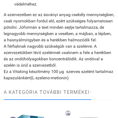
védelméhez.
A szervezetben ez az ásványi anyag csekély mennyiségben,
csak nyomokban fordul elő, ezért szükséges folyamatosan
pótolni. Jóformán a test minden sejtje tartalmazza, de
legnagyobb mennyiségben a vesében, a májban, a lépben,
a hasnyálmirigyben és a herékben halmozódik fel.
A férfiaknak nagyobb szükségük van a szelénre. A
szervezetükben lévő szelénnek csaknem a fele a herékben
és az ondóhólyagokban koncentrálódik. Az ondóval a
szelén is ürül a szervezetből.
Ez a Vitaking készítmény 100 µg szerves szelént tartalmaz
kapszulánként(L-szeleno-metionin)
A KATEGÓRIA TOVÁBBI TERMÉKEI: