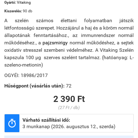
Gyártó:
Vitaking
Kiszerelés:
90 db
A szelén számos élettani folyamatban játszik
létfontosságú szerepet. Hozzájárul a haj és a köröm normál
állapotának fenntartásához., az immunrendszer normál
működéséhez., a
pajzsmirigy
normál működéshez, a sejtek
oxidatív stresszel szembeni védelméhez. A Vitaking Szelén
kapszula 100 µg szerves szelént tartalmaz. (hatóanyag: L-
szeleno-metionin)
OGYÉI: 18986/2017
Hűségpont (vásárlás után):
72
2 390 Ft
(27 Ft / db)
Várható szállítási idő:

3 munkanap (2026. augusztus 12., szerda)