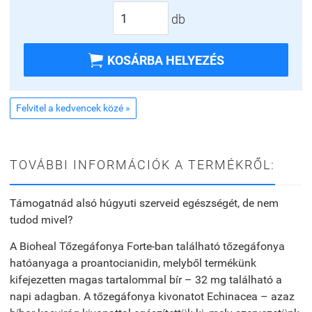
db

KOSÁRBA HELYEZÉS
Felvitel a kedvencek közé »
TOVÁBBI INFORMÁCIÓK A TERMÉKRŐL:
Támogatnád alsó húgyuti szerveid egészségét, de nem
tudod mivel?
A Bioheal Tőzegáfonya Forte-ban található tőzegáfonya
hatóanyaga a proantocianidin, melyből termékünk
kifejezetten magas tartalommal bír – 32 mg található a
napi adagban. A tőzegáfonya kivonatot Echinacea – azaz