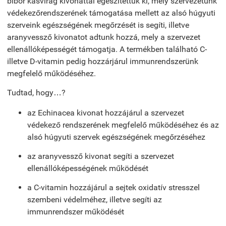
bíbor kasvirág kivonattal egészítettük ki, mely szervezetünk
védekezőrendszerének támogatása mellett az alsó húgyuti
szerveink egészségének megőrzését is segíti, illetve
aranyvessző kivonatot adtunk hozzá, mely a szervezet
ellenállóképességét támogatja. A termékben található C-
illetve D-vitamin pedig hozzárjárul immunrendszerünk
megfelelő működéséhez.
Tudtad, hogy…?
az Echinacea kivonat hozzájárul a szervezet
védekező rendszerének megfelelő működéséhez és az
alsó húgyuti szervek egészségének megőrzéséhez
az aranyvessző kivonat segíti a szervezet
ellenállóképességének működését
a C-vitamin hozzájárul a sejtek oxidatív stresszel
szembeni védelméhez, illetve segíti az
immunrendszer működését