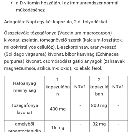
a D-vitamin hozzájárul az immunrendszer normál
működéséhez
Adagolás: Napi egy-két kapszula, 2 dl folyadékkal.
Összetevők: tőzegáfonya (Vaccinium macrocarpon)
kivonat, zselatin, tömegnövelő szerek (kalcium-foszfátok,
mikrokristályos cellulóz), L-aszkorbinsav, aranyvessző
(Solidago virgaurea) kivonat, bíbor kasvirág (Echinacea
purpurea) kivonat, csomósodást gátló anyagok (zsírsavak
magnéziumsói, szilícium-dioxid), kolekalciferol.
1
2
Hatóanyag
kapszulába
NRV
1
kapszulá
NRV
1
mennyiség
n
ban
Tőzegáfonya
-
800 mg
-
400 mg
kivonat
amelyből
-
32 mg
-
16 mg
proantocianidin