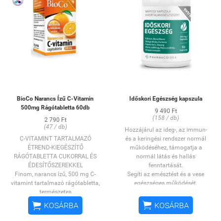
BioCo Narancs Ízű C-Vitamin
Időskori Egészség kapszula
500mg Rágótabletta 60db
9 490 Ft
(158 / db)
2 790 Ft
(47 / db)
Hozzájárul az ideg-, az immun-
C-VITAMINT TARTALMAZÓ
és a keringési rendszer normál
ÉTREND-KIEGÉSZÍTŐ
működéséhez, támogatja a
RÁGÓTABLETTA CUKORRAL ÉS
normál látás és hallás
ÉDESÍTŐSZEREKKEL
fenntartását.
Finom, narancs ízű, 500 mg C-
Segíti az emésztést és a vese
vitamint tartalmazó rágótabletta,
egészséges működését.
természetes
Hozzájárul a normál
aromával!
Fogyasztását
vércukorszint és a normál


KOSÁRBA
KOSÁRBA
ajánljuk
mindazoknak, akik a
vérnyomás fenntartásához.
vízzel lenyelhető tabletta helyett
Támogatja az izmok, ízületek és