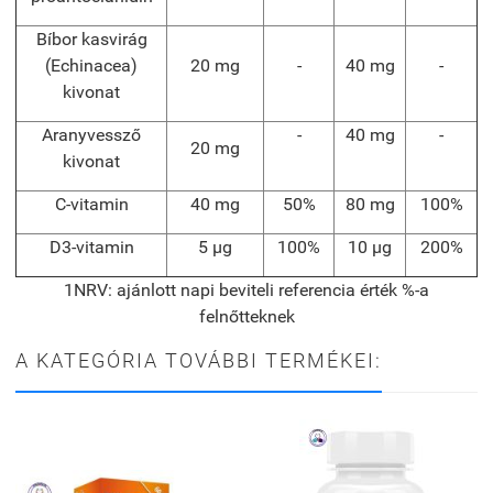
Bíbor kasvirág
(Echinacea)
20 mg
-
40 mg
-
kivonat
Aranyvessző
-
40 mg
-
20 mg
kivonat
C-vitamin
40 mg
50%
80 mg
100%
D3-vitamin
5 µg
100%
10 µg
200%
1
NRV: ajánlott napi beviteli referencia érték %-a
felnőtteknek
A KATEGÓRIA TOVÁBBI TERMÉKEI: