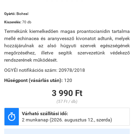
Gyártó:
Bioheal
Kiszerelés:
70 db
Termékünk kiemelkedően magas proantocianidin tartalma
mellé echinacea és aranyvessző kivonatot adtunk, melyek
hozzájárulnak az alsó húgyuti szervek egészségének
megőrzéséhez, illetve segítik szervezetünk védekező
rendszerének működését.
OGYÉI notifikációs szám:
20978/2018
Hűségpont (vásárlás után):
120
3 990 Ft
(57 Ft / db)
Várható szállítási idő:

2 munkanap (2026. augusztus 12., szerda)