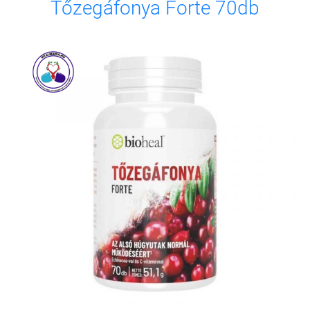
Tőzegáfonya Forte 70db