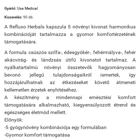
Gyártó:
Usa Medical
Kiszerelés:
90 db
A Refluxo Herbals kapszula 5 növényi kivonat harmonikus
kombinációját tartalmazza a gyomor komfortérzetének
támogatására.
A formula csúszós szilfa-, édesgyökér-, fehérmályva-, fehér
akácvirág- és lándzsás útifű kivonatot tartalmaz. A
nyálkatartalmú növényi összetevők hagyományosan
bevonó jellegű tulajdonságaikról ismertek, így
hozzájárulhatnak az étkezéseket követő átmeneti
kellemetlen érzetek enyhítéséhez.
A készítmény a mindennapi emésztési komfort
támogatására alkalmazható, kiegyensúlyozott étrend és
egészséges életmód mellett.
Előnyök:
-5 gyógynövény kombinációja egy formulában
-Gyomor komfort támogatása