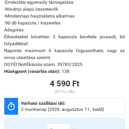
-Emésztési egyensúly támogatása
-Növényi alapú összetevők
-Mindennapi használatra alkalmas
-90 db kapszula / kiszerelés
Adagolás:
Étkezéseket követően 3 kapszula bevétele javasolt, bő
folyadékkal.
Naponta maximum 6 kapszula fogyasztható, vagy az
orvos utasítása szerint.
OGYÉI Notifikációs szám: 39783/2025
Hűségpont (vásárlás után):
138
4 590 Ft
(51 Ft / db)
Várható szállítási idő:

2 munkanap (2026. augusztus 11., kedd)