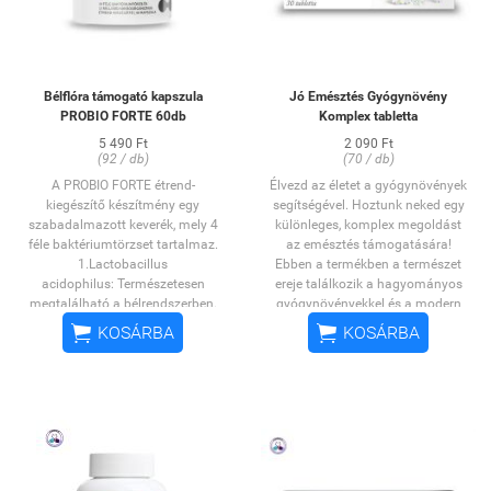
Bélflóra támogató kapszula
Jó Emésztés Gyógynövény
PROBIO FORTE 60db
Komplex tabletta
5 490 Ft
2 090 Ft
(92 / db)
(70 / db)
A PROBIO FORTE étrend-
Élvezd az életet a gyógynövények
kiegészítő készítmény egy
segítségével. Hoztunk neked egy
szabadalmazott keverék, mely 4
különleges, komplex megoldást
féle baktériumtörzset tartalmaz.
az emésztés támogatására!
1.Lactobacillus
Ebben a termékben a természet
acidophilus: Természetesen
ereje találkozik a hagyományos
megtalálható a bélrendszerben.
gyógynövényekkel és a modern
Laktáz enzimet állít elő, ami
kutatásokkal.


KOSÁRBA
KOSÁRBA
lebontja a táplálkozással bevitt
Miért válaszd a Vitaking Jó
laktózt.Erősíti a szervezet
Emésztés gyógynövény
természetes védekező
komplexet?
képességét, hozzájárul a nátha
Természetes összetevőket
és az influenza elleni
tartalmaz: verbena kivonatot,
védelemhez.
kamilla kivonatot, citrus
2.Bifidobacterium Lactis: A
bioflavonoidokat és bromelain
bifidobaktériumok az emlősök
enzimet (ananász gyümölcsből)