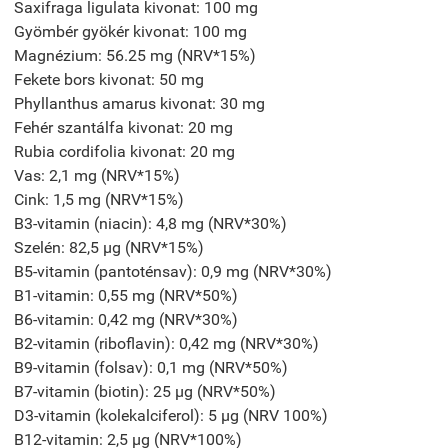
Saxifraga ligulata kivonat: 100 mg
Gyömbér gyökér kivonat: 100 mg
Magnézium: 56.25 mg (NRV*15%)
Fekete bors kivonat: 50 mg
Phyllanthus amarus kivonat: 30 mg
Fehér szantálfa kivonat: 20 mg
Rubia cordifolia kivonat: 20 mg
Vas: 2,1 mg (NRV*15%)
Cink: 1,5 mg (NRV*15%)
B3-vitamin (niacin): 4,8 mg (NRV*30%)
Szelén: 82,5 µg (NRV*15%)
B5-vitamin (pantoténsav): 0,9 mg (NRV*30%)
B1-vitamin: 0,55 mg (NRV*50%)
B6-vitamin: 0,42 mg (NRV*30%)
B2-vitamin (riboflavin): 0,42 mg (NRV*30%)
B9-vitamin (folsav): 0,1 mg (NRV*50%)
B7-vitamin (biotin): 25 µg (NRV*50%)
D3-vitamin (kolekalciferol): 5 µg (NRV 100%)
B12-vitamin: 2,5 µg (NRV*100%)