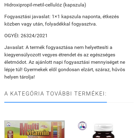
Hidroxipropil-metil-cellulóz (kapszula)
Fogyasztási javaslat: 1×1 kapszula naponta, étkezés
közben vagy után, folyadékkal fogyasztva.
OGYÉI: 26324/2021
Javaslat: A termék fogyasztása nem helyettesíti a
kiegyensúlyozott vegyes étrendet és az egészséges
életmódot. Az ajánlott napi fogyasztási mennyiséget ne
lépje túl! Gyermekek elől gondosan elzárt, száraz, hűvös
helyen tárolja!
A KATEGÓRIA TOVÁBBI TERMÉKEI: