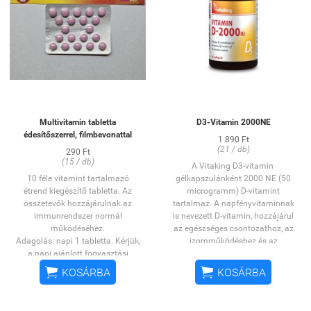
Multivitamin tabletta
D3-Vitamin 2000NE
édesítőszerrel, filmbevonattal
1 890 Ft
(21 / db)
290 Ft
(15 / db)
A Vitaking D3-vitamin
10 féle vitamint tartalmazó
gélkapszulánként 2000 NE (50
étrend kiegészítő tabletta. Az
microgramm) D-vitamint
összetevők hozzájárulnak az
tartalmaz. A napfényvitaminnak
immunrendszer normál
is nevezett D-vitamin, hozzájárul
működéséhez.
az egészséges csontozathoz, az
Adagolás: napi 1 tabletta. Kérjük,
izomműködéshez és az
a napi ajánlott fogyasztási
immunrendszer normál
mennyiséget ne lépje túl. Az
működéséhez.


KOSÁRBA
KOSÁRBA
étrend-kiegészítő nem helyettesíti
OGYÉI: 14296/2014
a kiegyensúlyozott, vegyes
étrendet és az egészséges