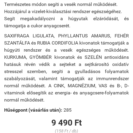
Természetes módon segíti a vesék normál működését.
Hozzájárul a vizelet-kiválasztási rendszer egészségéhez.
Segít megakadályozni a húgyutak elzáródását, és
támogatja a cukor anyagcserét.
SAXIFRAGA LIGULATA, PHYLLANTUS AMARUS, FEHÉR
SZANTÁLFA és RUBIA CORDIFOLIA kivonatok támogatják a
húgyúti rendszer és a vesék egészséges működését.
KURKUMA, GYÖMBÉR kivonatok és SZELÉN antioxidáns
hatásuk révén védik a sejteket a sejtkárosító oxidatív
stresszel szemben, segíti a gyulladásos folyamatok
szabályozását, valamint támogatják az immunrendszer
normál működését. A CINK, MAGNÉZIUM, VAS és B-, D-
vitaminok elősegítik az energia- és anyagcsere-folyamatok
normál működését.
Hűségpont (vásárlás után):
285
9 490 Ft
(158 Ft / db)