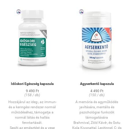
életmódot.
Száraz helyen, 25 C alatti
hőmérsékleten, erős fénytől
védve, kisgyermekektől elzárva
tartandó.
Nem tartalmaz allergén
összetevőt!
Tápérték 100 g termékben:
energia: 471 kJ (112,1 kcal);
fehérje: 3,3 g; szénhidrát: 13,8 g
ebből cukor: 3,9 g; zsír: 4,3 g,
telített zsírsav: 0,0 g.
OÉTI notifikációs szám:
10077/2012
Időskori Egészség kapszula
Agyserkentő kapszula
1 tabletta
tartalmaz
9 490 Ft
4 490 Ft
(158 / db)
(150 / db)
Mennyisé
RDA
Hatóanyag
g:
*
Hozzájárul az ideg-, az immun-
A memória és agyműködés
C-vitamin
40 mg
50 %
és a keringési rendszer normál
javítására, mentális és
Niacin
8 NE mg
50 %
működéséhez, támogatja a
pszichológiai funkciók
normál látás és hallás
6 α-TE
támogatására
E-vitamin
50 %
fenntartását.
mg
Brahmival, Zöld Kávé-, és Gotu
Segíti az emésztést és a vese
Kola Kivonattal, Lecitinnel, C- és
Pantoténsav
3 mg
50 %