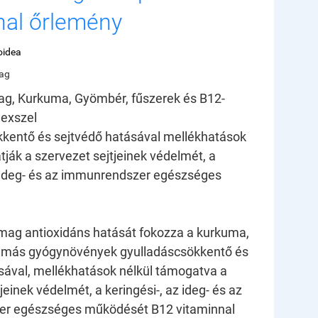
nal őrlemény
idea
ag
ag, Kurkuma, Gyömbér, fűszerek és B12-
lexszel
kentő és sejtvédő hatásával mellékhatások
tják a szervezet sejtjeinek védelmét, a
z ideg- és az immunrendszer egészséges
mag antioxidáns hatását fokozza a kurkuma,
 más gyógynövények gyulladáscsökkentő és
sával, mellékhatások nélkül támogatva a
jeinek védelmét, a keringési-, az ideg- és az
r egészséges működését B12 vitaminnal