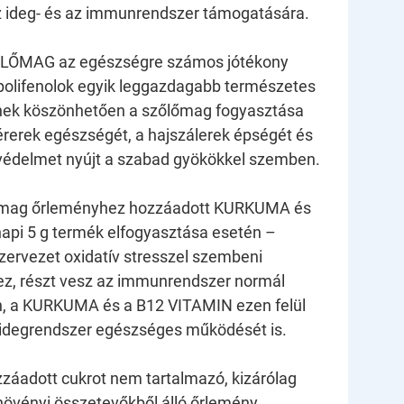
z ideg- és az immunrendszer támogatására.
LŐMAG az egészségre számos jótékony
 polifenolok egyik leggazdagabb természetes
ynek köszönhetően a szőlőmag fogyasztása
vérerek egészségét, a hajszálerek épségét és
védelmet nyújt a szabad gyökökkel szemben.
őmag őrleményhez hozzáadott KURKUMA és
pi 5 g termék elfogyasztása esetén –
szervezet oxidatív stresszel szembeni
z, részt vesz az immunrendszer normál
 a KURKUMA és a B12 VITAMIN ezen felül
 idegrendszer egészséges működését is.
zzáadott cukrot nem tartalmazó, kizárólag
övényi összetevőkből álló őrlemény.