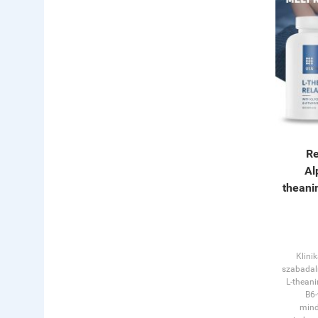
Re
Al
theanin
Klinik
szabadal
L-theani
B6-
mind