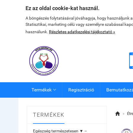
Ez az oldal cookie-kat használ.
A böngészés folytatásával jóváhagyja, hogy használjunk 
Statisztikai, marketing célú vagy személyre szabással kap
használunk.
Részletes adatkezelési tájékoztató »
Termékek
Regisztráció
Bemutatkoz


»
Étr
TERMÉKEK
Egészség természetesen ▼ –