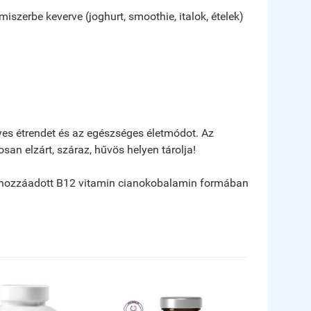
szerbe keverve (joghurt, smoothie, italok, ételek)
yes étrendet és az egészséges életmódot. Az
san elzárt, száraz, hűvös helyen tárolja!
 a hozzáadott B12 vitamin cianokobalamin formában