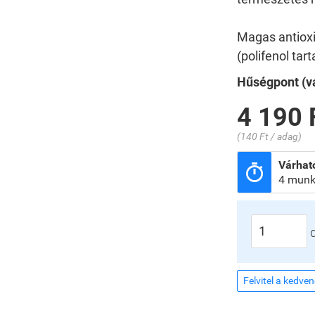
Magas antioxi
(polifenol tar
Hűségpont (vá
4 190 
(140 Ft / adag)
Várható

4 munk
Felvitel a kedve