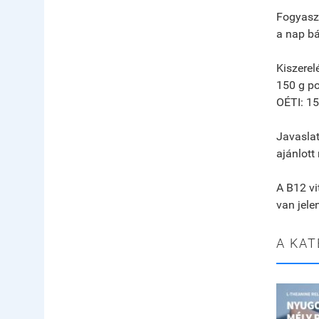
Fogyaszt
a nap b
Kiszerel
150 g po
OÉTI: 1
Javaslat
ajánlott
A B12 vi
van jele
A KAT