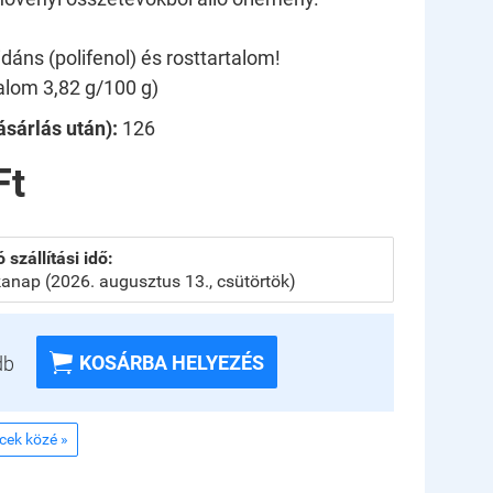
dáns (polifenol) és rosttartalom!
talom 3,82 g/100 g)
sárlás után):
126
Ft
 szállítási idő:
anap (2026. augusztus 13., csütörtök)

KOSÁRBA HELYEZÉS
db
ncek közé »