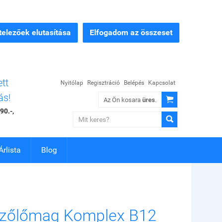
elezőek elutasítása
Elfogadom az összeset
ett
Nyitólap
Regisztráció
Belépés
Kapcsolat
ás!

Az Ön kosara
üres
.
90.-,

Árlista
Blog
Szőlőmag Komplex B12