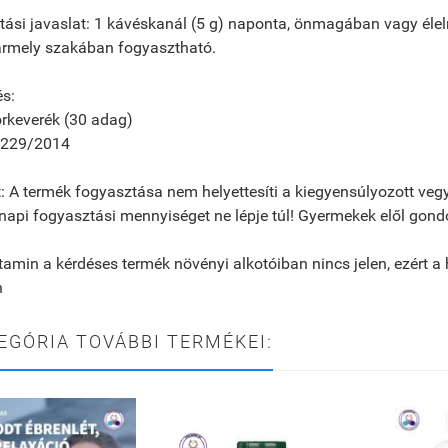
ási javaslat: 1 kávéskanál (5 g) naponta, önmagában vagy élelmi
ármely szakában fogyasztható.
és:
rkeverék (30 adag)
5229/2014
: A termék fogyasztása nem helyettesíti a kiegyensúlyozott veg
 napi fogyasztási mennyiséget ne lépje túl! Gyermekek elől gondo
tamin a kérdéses termék növényi alkotóiban nincs jelen, ezért
n
EGÓRIA TOVÁBBI TERMÉKEI: