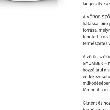
kiegészítve a
A VÖRÖS SZŐ
hatással bíró
forrása, mel
fenntartja a 
természetes 
A vörös szől
GYÖMBÉR – na
hozzájárul a 
védekezéséhe
működésében,
támogatja az
Glutént és ho
természetes n