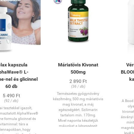
lax kapszula
Máriatövis Kivonat
Vér
phaWave® L-
500mg
BLOO
e-nel és glicinnel
k
2 890 Ft
60 db
(36 / db)
Természetes gyógynövény
5 490 Ft
készítmény, 500 mg máriatövis
(92 / db)
A Bood 
mag kivonat, a máj
oly
ai tesztekkel igazolt,
egészségéért. Szilimarin
kivonat
maztatott AlphaWave®
tartalom min. 170mg.
ásványi
ne formula glicinnel és
Mivel naponta késztetjük
mint
vitaminnal: társ a
májunkat a képességeit
magnézi
ennapokban, hogy
meghaladó teljesítményekre –
levél 