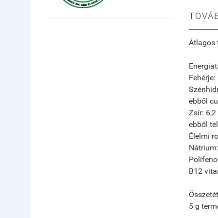
TOVÁB
Átlagos 
Energia
Fehérje:
Szénhidr
ebből cu
Zsír: 6,2
ebből tel
Élelmi ro
Nátrium:
Polifeno
B12 vita
Összetét
5 g term