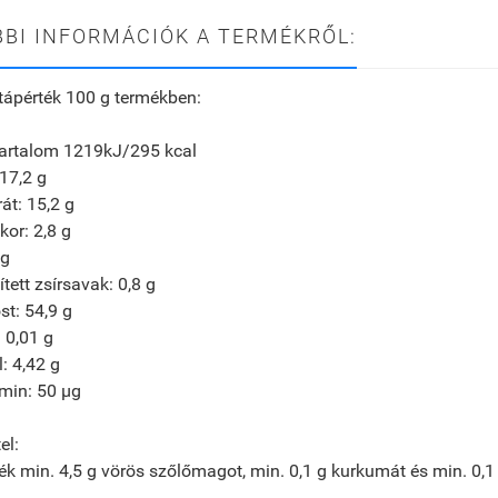
BI INFORMÁCIÓK A TERMÉKRŐL:
tápérték 100 g termékben:
tartalom 1219kJ/295 kcal
 17,2 g
át: 15,2 g
kor: 2,8 g
 g
ített zsírsavak: 0,8 g
st: 54,9 g
 0,01 g
l: 4,42 g
min: 50 µg
el:
ék min. 4,5 g vörös szőlőmagot, min. 0,1 g kurkumát és min. 0,1