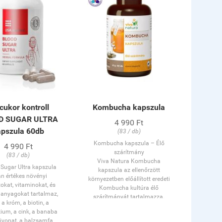
cukor kontroll
Kombucha kapszula
D SUGAR ULTRA
4 990 Ft
apszula 60db
(83 / db)
Kombucha kapszula – Élő
4 990 Ft
szárítmány
(83 / db)
Viva Natura Kombucha
Sugar Ultra kapszula
kapszula az ellenőrzött
an értékes növényi
környezetben előállított eredeti
okat, vitaminokat, és
Kombucha kultúra élő
 anyagokat tartalmaz,
szárítmányát tartalmazza.
 a króm, a biotin, a
A kombucha, azaz a teagomba
um, a cink, a banaba
már minimum 1000 éve állhat
kivonat, a balzsamfa