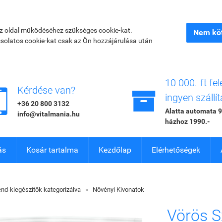
az oldal működéséhez szükséges cookie-kat.
Nem köt
csolatos cookie-kat csak az Ön hozzájárulása után
10 000.-ft fel


Kérdése van?
ingyen szállít
+36 20 800 3132
Alatta automata 9
info@vitalmania.hu
házhoz 1990.-
ás
Kosár tartalma
Kezdőlap
Elérhetőségek
end-kiegészítők kategorizálva
»
Növényi Kivonatok
Vörös 