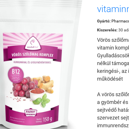
vitamin
Gyártó:
Pharmaco
Kiszerelés:
30 ad
Vörös szőlőm
vitamin komp
Gyulladáscsök
nélkül támoga
keringési-, a
működését
A vörös szőlő
a gyömbér és
sejtvédő hatá
szervezet sejt
immunrendsze