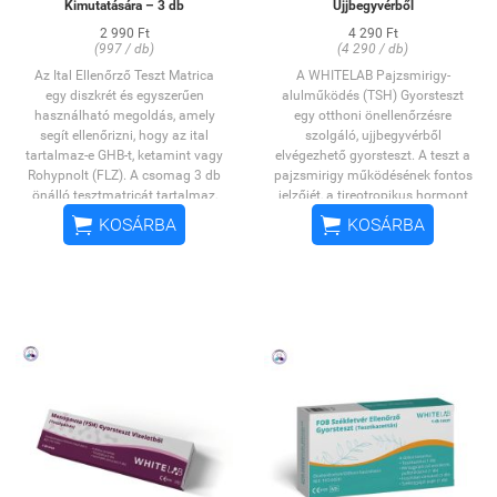
Kimutatására – 3 db
Ujjbegyvérből
2 990 Ft
4 290 Ft
(997 / db)
(4 290 / db)
Az Ital Ellenőrző Teszt Matrica
A WHITELAB Pajzsmirigy-
egy diszkrét és egyszerűen
alulműködés (TSH) Gyorsteszt
használható megoldás, amely
egy otthoni önellenőrzésre
segít ellenőrizni, hogy az ital
szolgáló, ujjbegyvérből
tartalmaz-e GHB-t, ketamint vagy
elvégezhető gyorsteszt. A teszt a
Rohypnolt (FLZ). A csomag 3 db
pajzsmirigy működésének fontos
önálló tesztmatricát tartalmaz,
jelzőjét, a tireotropikus hormont
így több ital ellenőrzésére is
(TSH) mutatja ki teljes


KOSÁRBA
KOSÁRBA
alkalmas.
vérmintából.
A matrica mobiltelefonra vagy
más sima felületre ragasztható.
A TSH az agyalapi mirigy által
Használatához elegendő egy
termelt hormon, amely a
csepp italt a tesztfelületre
pajzsmirigy működését
cseppenteni, majd néhány perc
szabályozza. Serkenti a tiroxin
elteltével a színváltozás alapján
(T4) és a trijód-tironin (T3)
leolvasható az eredmény.
termelődését, amelyek a
Jellemzők:
szervezet anyagcseréjének
-3 db tesztmatrica/csomag
megfelelő működésében
-GHB, ketamin és Rohypnol (FLZ)
játszanak kulcsszerepet.
kimutatására
A teszt kromatográfiás elven
-Gyors, egyszerű használat
működik, és 5 μIU/ml
-Diszkrét, öntapadós kialakítás
határértéktől képes kimutatni a