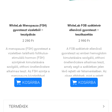
-Néhány perc alatt eredmény
megemelkedett TSH-szintet,
-Könnyen hordozható, praktikus
amely pajzsmirigy-alulműködés
kiszerelés
gyanújára utalhat.
Jellemzők:
-Ujjbegyvérből elvégezhető
WhiteLab Menopauza (FSH)
WhiteLab FOB székletvér
otthoni gyorsteszt
gyorsteszt vizeletből –
ellenőrző gyorsteszt –
-Teljes vérből történő TSH-
tesztpálcás
tesztkazettás
kimutatás
-Kimutatási határérték: 5 μIU/ml
2 290 Ft
2 990 Ft
-Egyszerű, gyors önellenőrzés
A menopauza (FSH) gyorsteszt a
A FOB székletvér ellenőrző
-1 db teszt a csomagban
vizeletben található follikulus-
gyorsteszt az emberi hemoglobin
stimuláló hormon (FSH)
kimutatására szolgáló, otthoni
szintjének kimutatására
önellenőrzésre alkalmas teszt,
szolgáló, otthoni önellenőrzésre
amely segít a székletben jelen
alkalmas teszt. Az FSH szintje a
lévő rejtett vér felismerésében. Az
menopauza közeledtével
olyan eltérések, mint a rejtett
megemelkedik, ezért a teszt
vérzés, különböző


KOSÁRBA
KOSÁRBA
segítséget nyújthat a változókor
emésztőrendszeri problémákra
felismerésében.
utalhatnak.
A tesztpálcás kivitelű gyorsteszt
A tesztkazettás kivitelű
használata egyszerű és gyors, az
gyorsteszt használata egyszerű
eredmény néhány percen belül
és higiénikus. A székletmintából
TERMÉKEK

leolvasható. A termék diszkrét
történő vizsgálat néhány percen
módon alkalmazható, és
belül eredményt ad, így gyors