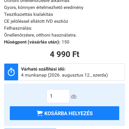
Otthoni önellenőrzésre alkalmas
Gyors, könnyen értelmezhető eredmény
Tesztkazettás kialakítás
CE jelöléssel ellátott IVD eszköz
Felhasználás:
Önellenőrzésre, otthoni használatra.
Hűségpont (vásárlás után):
150
4 990 Ft
Várható szállítási idő:

4 munkanap (2026. augusztus 12., szerda)
db

KOSÁRBA HELYEZÉS