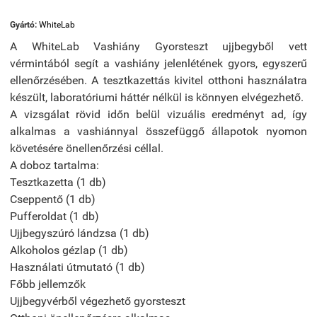
Gyártó:
WhiteLab
A WhiteLab Vashiány Gyorsteszt ujjbegyből vett
vérmintából segít a vashiány jelenlétének gyors, egyszerű
ellenőrzésében. A tesztkazettás kivitel otthoni használatra
készült, laboratóriumi háttér nélkül is könnyen elvégezhető.
A vizsgálat rövid időn belül vizuális eredményt ad, így
alkalmas a vashiánnyal összefüggő állapotok nyomon
követésére önellenőrzési céllal.
A doboz tartalma:
Tesztkazetta (1 db)
Cseppentő (1 db)
Pufferoldat (1 db)
Ujjbegyszúró lándzsa (1 db)
Alkoholos gézlap (1 db)
Használati útmutató (1 db)
Főbb jellemzők
Ujjbegyvérből végezhető gyorsteszt