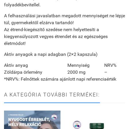
folyadékbevitellel.
A felhasználási javaslatban megadott mennyiséget ne lépje
túl, gyermekektől elzárva tartandó!
Az étrend-kiegészítő szedése nem helyettesíti a
kiegyensúlyozott vegyes étrendet és az egészséges
életmódot!
Aktív anyagok a napi adagban (2×2 kapszula)
Aktív anyag
Mennyiség
NRV%
Zöldárpa örlemény
2000 mg
–
*NRV%: Felnőttek számára ajánlott napi referenciaérték
A KATEGÓRIA TOVÁBBI TERMÉKEI: