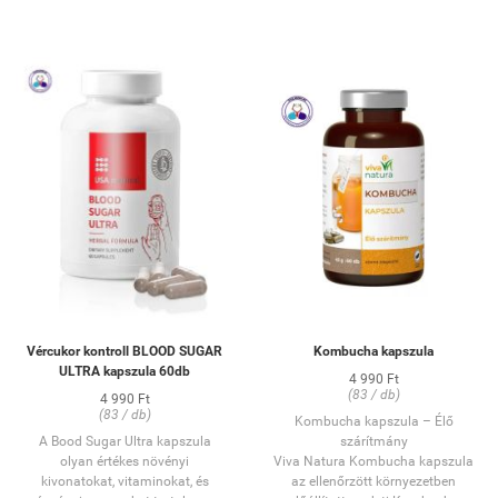
nélkül nyugtat meg és támogatja
módon megpróbáljuk védeni,
a kognitív folyamatokat. A
illetve segíteni regenerálódását a
modern ember legfőbb segítője a
rengeteg megterhelés után. Ezt
rohanó világ kihívásaival
szolgálja a máriatövis, amely
szemben.
segít a máj megfelelő
Étrend-kiegészítő kapszula
működését. Kapszulánként
OGYÉI notifikációs
500mg máriatövis magot
szám:
34738/2024
tartalmaz.
Kiszerelés:
60 db
A máriatövis mag:
Származási ország:
EU
Támogathatja a máj
VEGÁN
egészségét
Hozzájárulhat a máj
méregtelenítéséhez
Segíthet fenntartani a
májműködést
Elősegíti az emésztést és
a test tisztulását.
Vércukor kontroll BLOOD SUGAR
Kombucha kapszula
ULTRA kapszula 60db
4 990 Ft
OGYÉI: 25499/2020
(83 / db)
4 990 Ft
(83 / db)
Kombucha kapszula – Élő
A Bood Sugar Ultra kapszula
szárítmány
olyan értékes növényi
Viva Natura Kombucha kapszula
kivonatokat, vitaminokat, és
az ellenőrzött környezetben