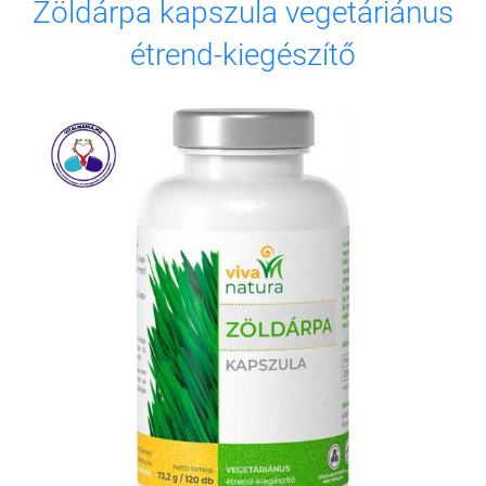
Zöldárpa kapszula vegetáriánus
étrend-kiegészítő