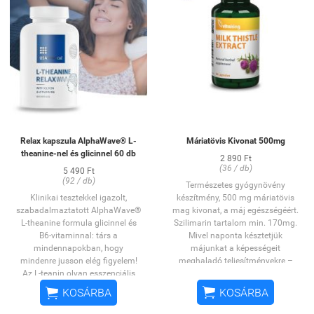
Relax kapszula AlphaWave® L-
Máriatövis Kivonat 500mg
theanine-nel és glicinnel 60 db
2 890 Ft
(36 / db)
5 490 Ft
(92 / db)
Természetes gyógynövény
Klinikai tesztekkel igazolt,
készítmény, 500 mg máriatövis
szabadalmaztatott AlphaWave®
mag kivonat, a máj egészségéért.
L-theanine formula glicinnel és
Szilimarin tartalom min. 170mg.
B6-vitaminnal: társ a
Mivel naponta késztetjük
mindennapokban, hogy
májunkat a képességeit
mindenre jusson elég figyelem!
meghaladó teljesítményekre –
Az L-teanin olyan esszenciális
amikor alkoholt fogyasztunk,
aminosav, mely elősegíti a
gyógyszert szedünk vagy nehéz,


KOSÁRBA
KOSÁRBA
koncentráció és a figyelmi fókusz
zsíros ételeket eszünk – ezért
fenntartását, mellékhatások
nagyon fontos, hogy valamilyen