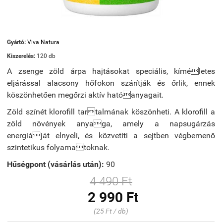
Gyártó:
Viva Natura
Kiszerelés:
120 db
A zsenge zöld árpa hajtásokat speciális, kíméletes
eljárással alacsony hőfokon szárítják és őrlik, ennek
köszönhetően megőrzi aktív hatóanyagait.
Zöld színét klorofill tartalmának köszönheti. A klorofill a
zöld növények anyaga, amely a napsugárzás
energiáját elnyeli, és közvetíti a sejtben végbemenő
szintetikus folyamatoknak.
Hűségpont (vásárlás után):
90
4 490 Ft
2 990 Ft
(25 Ft / db)