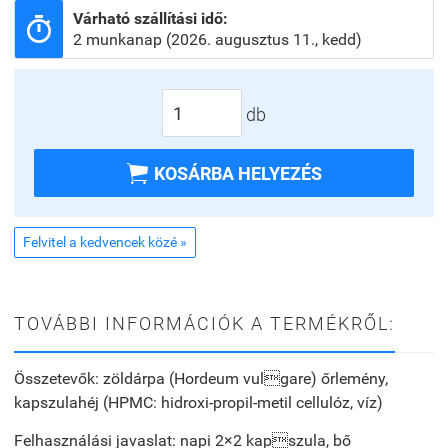
Várható szállítási idő:

2 munkanap (2026. augusztus 11., kedd)
db

KOSÁRBA HELYEZÉS
Felvitel a kedvencek közé »
TOVÁBBI INFORMÁCIÓK A TERMÉKRŐL:
Összetevők:
zöldárpa (Hordeum vulgare) őrlemény,
kapszulahéj (HPMC: hidroxi-propil-metil cellulóz, víz)
Felhasználási javaslat:
napi 2×2 kapszula, bő